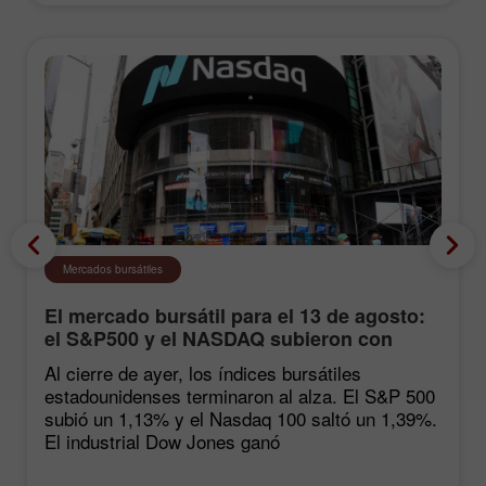
Mercados bursátiles
El mercado bursátil para el 13 de agosto:
el S&P500 y el NASDAQ subieron con
fuerza tras las estadísticas de inflación
Al cierre de ayer, los índices bursátiles
estadounidenses terminaron al alza. El S&P 500
subió un 1,13% y el Nasdaq 100 saltó un 1,39%.
El industrial Dow Jones ganó