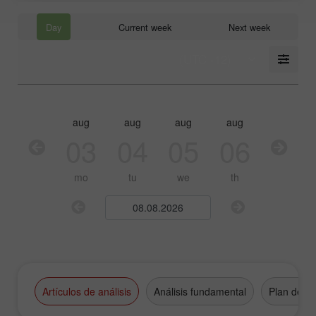
Day
Current week
Next week
aug
aug
aug
aug
aug
03
04
05
06
07
mo
tu
we
th
fr
Artículos de análisis
Análisis fundamental
Plan de n