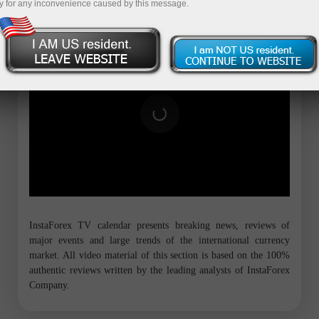
y for any inconvenience caused by this message.
InstaForex TV calendar presents breaking news, reviews of
major events and large trends of the international currency
market. All video material of this section is based on the 100%
authentic reviews written by the leading analysts of InstaForex
Company.