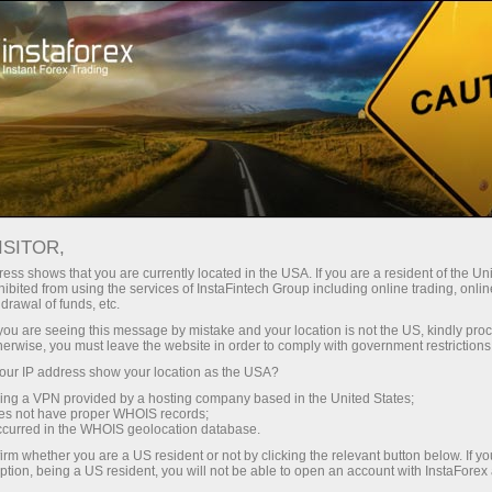
For Traders
Forex Analytics
InstaForex TV
Forex calendar
ISITOR,
ess shows that you are currently located in the USA. If you are a resident of the Uni
Trader’s calendar on March 28: Any
ibited from using the services of InstaFintech Group including online trading, online
drawal of funds, etc.
winners in Trump’s tariff game? (sp)
k you are seeing this message by mistake and your location is not the US, kindly pro
herwise, you must leave the website in order to comply with government restrictions
ur IP address show your location as the USA?
sing a VPN provided by a hosting company based in the United States;
Abra una cuenta de operaciones
oes not have proper WHOIS records;
occurred in the WHOIS geolocation database.
irm whether you are a US resident or not by clicking the relevant button below. If y
Abra una cuenta demo
ption, being a US resident, you will not be able to open an account with InstaForex