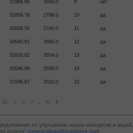
31966.86
2930.0
9
нет
31859.78
2788.0
10
да
32009.50
2740.0
11
да
34540.91
2665.0
12
да
31820.82
2654.0
13
да
32046.66
2559.0
14
да
31595.67
2531.0
15
да
..
1
2
3
4
36
предложения по улучшению наших конкурсов и акций
 по адресу:
contest-ideas@instaforex.com