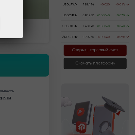
USDJPY.fx
158.414
-0.020
-0.01%
USDCHF.fx
0.81280
+0.00060
+0.07%
USDCAD.fx
1.40190
+0.00060
+0.04%
ить счёт
Вывести деньги
AUDUSD.fx
0.70260
-0.00060
-0.09%
Открыть торговый счет
Скачать платформу
льность
едели