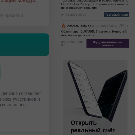
стоящий конкурс
Торговые рекомендации и разбор сделок по
EUR/USD на 7 августа. Европейская валюта
не форсирует события
у времени
04:14 2026-08-07
Торговый план
Актуальность до
21:00 2026-08-07 UTC--4
Обзор пары EUR/USD. 7 августа. Новостей
нет, но вы держитесь
03:29 2026-08-
Фундаментальный
07
анализ
 депозит составляет
я всех участников и
быть изменен
Открыть
Открыть
торговый
реальный счёт