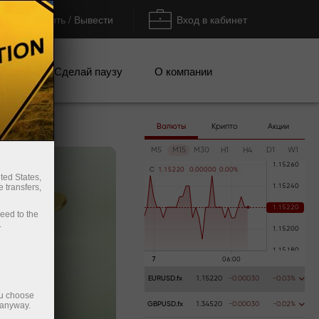
Пополнить / Вывести
Вход в кабинет
кции
Сделай паузу
О компании
Валюты
Крипто
Акции
M5
M15
M30
H1
H4
D1
W1
C
1
.
1
5
2
2
0
0
.
0
0
0
0
0
0
.
0
0
%
ted States,
 transfers,
ceed to the
.
EURUSD.fx
1.15220
-0.00030
-0.03%
ou choose
 anyway.
GBPUSD.fx
1.34520
-0.00030
-0.02%