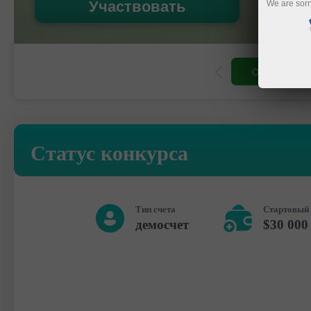
Участвовать
We are sorr
орговый счет
Открыть демосчет
Статус конкурса
Тип счета
Стартовый 
демосчет
$30 000