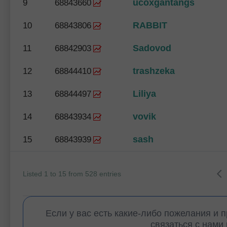
ucoxgantangs
9
68843660
RABBIT
10
68843806
Sadovod
11
68842903
trashzeka
12
68844410
Liliya
13
68844497
vovik
14
68843934
sash
15
68843939
Listed 1 to 15 from 528 entries
Если у вас есть какие-либо пожелания и 
связаться с нами