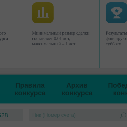
Торгуйте
Торгуйте
ого
Минимальный размер сделки
Результаты
урса
составляет 0.01 лот,
фиксируют
максимальный – 1 лот
субботу
Правила
Архив
Побе
конкурса
конкурса
кон
528