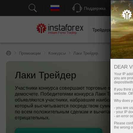
Поддержка
Трейдерам
Н
Промоакции
Конкурсы
Лаки Трейдер
DEAR V
Лаки Трейдер
Your IP addr
you are proh
deposit/with
Участники конкурса совершают торговые операции 
If you thin
демосчете. Победителями конкурса Лаки Трейдер
website. Ot
объявляются участники, набравшие наибольший рей
Why does yo
который высчитывается посредством суммирования
- you are u
по всем положительным сделкам и вычитания всех
- your IP d
отрицательных.
- an error 
Please conf
the wrong o