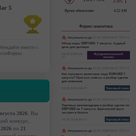
аг 5
Форекс-аналитика
Актуальность до
21:00 2026-08-07 UTC--4
Обзор пары GBP/USD. 7 августа. Судный
беждайте вместе с
день для доллара
стаФорекс
03:49 2026-08-
Фундаментальный
07
анализ
Актуальность до
23:00 2026-08-07 UTC--4
Как торговать валютную пару EUR/USD 7
августа? Простые советы и разбор сделок
для новичков
05:03 2026-08-07
Торговый план
Актуальность до
22:00 2026-08-07 UTC--4
Торговые рекомендации и разбор сделок по
GBP/USD на 7 августа. Британский фунт
вгуста 2026
. Вы
застрял в болоте
04:30 2026-08-07
Торговый план
щий конкурс,
 2026
по
21
Актуальность до
22:00 2026-08-07 UTC--4