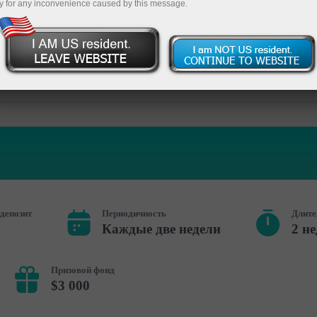
y for any inconvenience caused by this message.
Пополн
депозит
Периодичность
Длите
Каждые две недели
2 н
Призовой фонд
$3 000