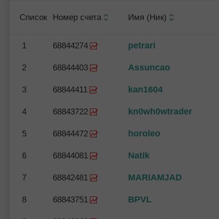
Список
Номер счета
Имя (Ник)
petrari
1
68844274
Assuncao
2
68844403
kan1604
3
68844411
kn0wh0wtrader
4
68843722
horoleo
5
68844472
Natik
6
68844081
MARIAMJAD
7
68842481
BPVL
8
68843751