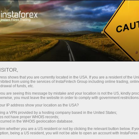
Открыть торговый счёт
Торговые платформы
ачинающим
Инвесторам
Партнерам
Промоа
ISITOR,
ess shows that you are currently located in the USA. If you are a resident of the Uni
ibited from using the services of InstaFintech Group including online trading, online
drawal of funds, etc.
на
k you are seeing this message by mistake and your location is not the US, kindly pro
herwise, you must leave the website in order to comply with government restrictions
тинг,
ur IP address show your location as the USA?
 прибыли
sing a VPN provided by a hosting company based in the United States;
oes not have proper WHOIS records;
occurred in the WHOIS geolocation database.
irm whether you are a US resident or not by clicking the relevant button below. If y
ption, being a US resident, you will not be able to open an account with InstaForex