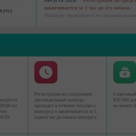
Августа 2026
.
* Регистрация на пред
0
заканчивается за 1 час до его начала.
кунд
*Конкурс проводится по терминальном
Регистрация на следующий
Стартовый
оводится
двухнедельный конкурс
$30 000 дл
00:00 по
проходит в течение текущего
не может 
ени
конкурса и заканчивается за 1
59:59
(один) час до начала конкурса
Открыть
Открыть
торговый
реальный счёт