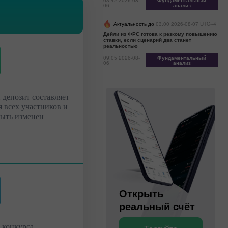
03:42 2026-08-
Фундаментальный
06
анализ
Актуальность до
03:00 2026-08-07 UTC--4
Дейли из ФРС готова к резкому повышению
ставки, если сценарий два станет
реальностью
09:05 2026-08-
Фундаментальный
06
анализ
 депозит составляет
я всех участников и
быть изменен
Открыть
Открыть
торговый
реальный счёт
 конкурса