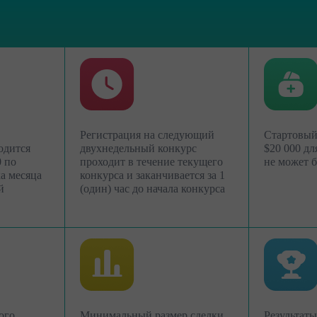
Регистрация на следующий
Стартовый
одится
двухнедельный конкурс
$20 000 дл
0 по
проходит в течение текущего
не может 
а месяца
конкурса и заканчивается за 1
й
(один) час до начала конкурса
Открыть
Открыть
торговый
реальный счёт
ого
Минимальный размер сделки
Результаты