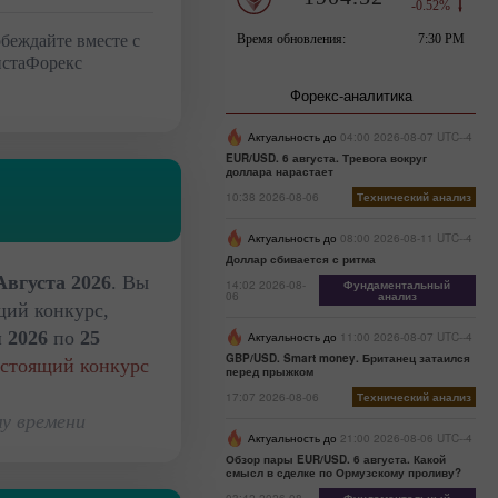
беждайте вместе с
стаФорекс
Форекс-аналитика
Актуальность до
04:00 2026-08-07 UTC--4
EUR/USD. 6 августа. Тревога вокруг
доллара нарастает
10:38 2026-08-06
Технический анализ
Актуальность до
08:00 2026-08-11 UTC--4
Доллар сбивается с ритма
Августа 2026
. Вы
14:02 2026-08-
Фундаментальный
06
анализ
щий конкурс,
 2026
по
25
Актуальность до
11:00 2026-08-07 UTC--4
GBP/USD. Smart money. Британец затаился
дстоящий конкурс
перед прыжком
17:07 2026-08-06
Технический анализ
у времени
Актуальность до
21:00 2026-08-06 UTC--4
Обзор пары EUR/USD. 6 августа. Какой
смысл в сделке по Ормузскому проливу?