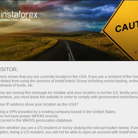
Открыть торговый счёт
Торговые платформы
ачинающим
Инвесторам
Партнерам
Промоа
ISITOR,
ess shows that you are currently located in the USA. If you are a resident of the Uni
ibited from using the services of InstaFintech Group including online trading, online
drawal of funds, etc.
д
k you are seeing this message by mistake and your location is not the US, kindly pro
д.
herwise, you must leave the website in order to comply with government restrictions
Форекс"
ur IP address show your location as the USA?
sing a VPN provided by a hosting company based in the United States;
oes not have proper WHOIS records;
occurred in the WHOIS geolocation database.
irm whether you are a US resident or not by clicking the relevant button below. If y
ption, being a US resident, you will not be able to open an account with InstaForex