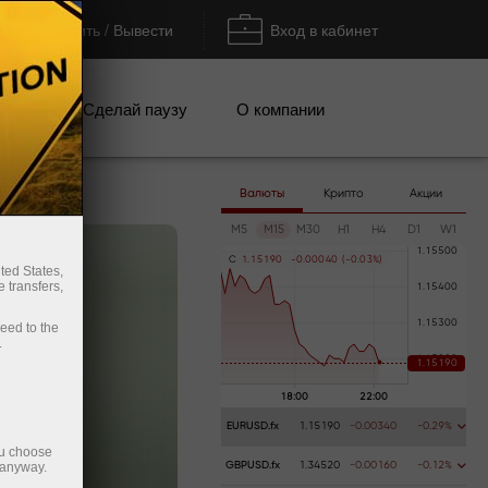
Пополнить / Вывести
Вход в кабинет
кции
Сделай паузу
О компании
Валюты
Крипто
Акции
M5
M15
M30
H1
H4
D1
W1
C
1
.
1
5
1
9
0
-
0
.
0
0
0
4
0
(
-
0
.
0
3
%
)
ted States,
 transfers,
ceed to the
.
EURUSD.fx
1.15190
-0.00340
-0.29%
ou choose
 anyway.
GBPUSD.fx
1.34520
-0.00160
-0.12%