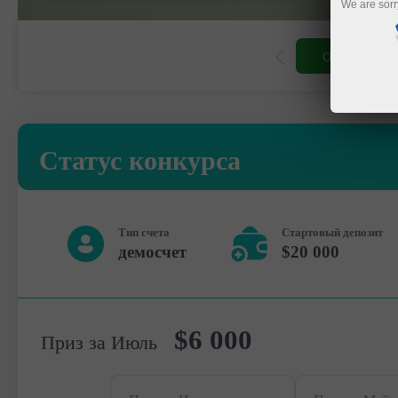
We are sorr
Открыть торг
Статус конкурса
Тип счета
Стартовый депозит
демосчет
$20 000
$6 000
Приз за Июль