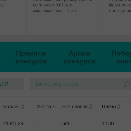
Торгуйте
Торгуйте
са
составляет 0.01 лот,
фиксируют
максимальный – 1 лот
последнюю
Правила
Архив
Побе
конкурса
конкурса
кон
572
Баланс
Место
Без свопов
Плечо
21341.29
1
нет
1:500