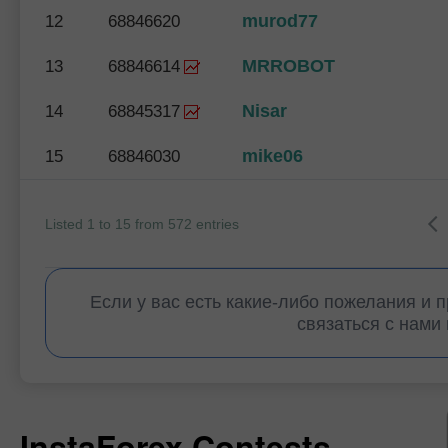
murod77
12
68846620
MRROBOT
13
68846614
Nisar
14
68845317
mike06
15
68846030
Listed 1 to 15 from 572 entries
Если у вас есть какие-либо пожелания и 
связаться с нами
InstaForex Contests