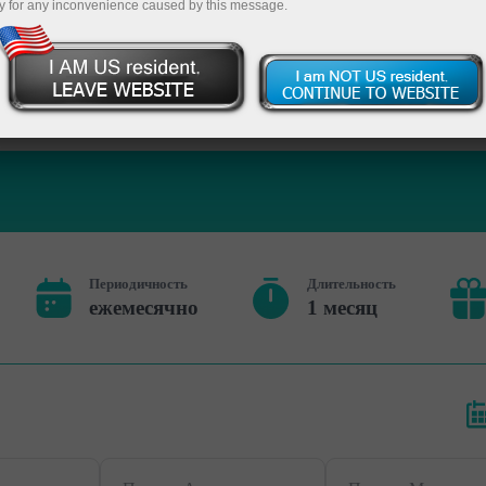
y for any inconvenience caused by this message.
овый счет
Открыть демосчет
Периодичность
Длительность
ежемесячно
1 месяц