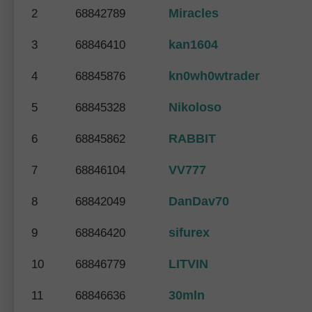
Miracles
2
68842789
kan1604
3
68846410
kn0wh0wtrader
4
68845876
Nikoloso
5
68845328
RABBIT
6
68845862
VV777
7
68846104
DanDav70
8
68842049
sifurex
9
68846420
LITVIN
10
68846779
30mln
11
68846636