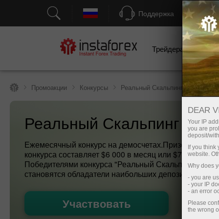
Поддержка
Трейдерам
Н
Промоакции
Конкурсы
Реальный Скальпинг
DEAR V
Реальный Скальпинг
Your IP addr
you are proh
deposit/with
Ежемесячный конкурс на демосчетах.Призовой фон
If you thin
конкурса составляет $6 000 в месяц или $72 000 в го
website. Ot
Победителями конкурса "Реальный Скальпинг Инста
Why does yo
становятся обладатели наибольших депозитов.
- you are u
- your IP d
- an error 
Участвовать
Please conf
the wrong o