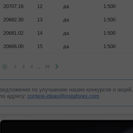
20707.16
12
да
1:500
20682.30
13
да
1:500
20681.02
14
да
1:500
20666.00
15
да
1:500
..
1
2
3
4
39
предложения по улучшению наших конкурсов и акций
 по адресу:
contest-ideas@instaforex.com