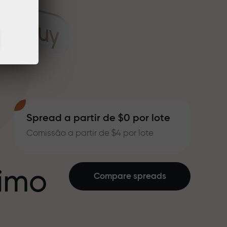
Spread a partir de $0 por lote
Comissão a partir de $4 por lote
ximo
Compare spreads