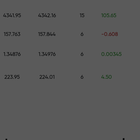
os níveis
colha um presente no valor de até $1,5
4341.95
4342.16
15
105.65
risco — garanti
,
157.763
157.844
6
-0.608
1.34876
1.34976
6
0.00345
 X1000 — o maio
223.95
224.01
6
4.50
r do mercado