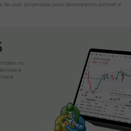
eis de usar, projetadas para desempenho estável e
5
 traders no
derosas e
erface