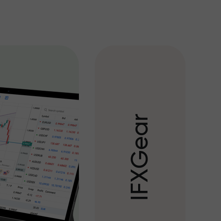
r
a
e
G
X
F
I