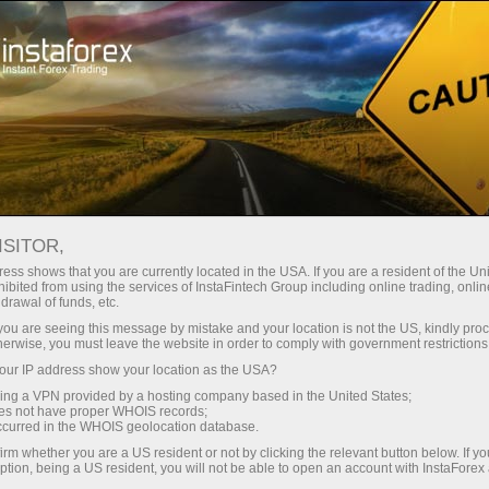
instanânea da conta
Plataforma de negociação
ra Iniciantes
Para Investidores
Para Parceiros
Campa
staFo
ISITOR,
ess shows that you are currently located in the USA. If you are a resident of the Uni
ibited from using the services of InstaFintech Group including online trading, online
drawal of funds, etc.
k you are seeing this message by mistake and your location is not the US, kindly pro
herwise, you must leave the website in order to comply with government restrictions
ur IP address show your location as the USA?
sing a VPN provided by a hosting company based in the United States;
oes not have proper WHOIS records;
occurred in the WHOIS geolocation database.
irm whether you are a US resident or not by clicking the relevant button below. If y
ption, being a US resident, you will not be able to open an account with InstaForex