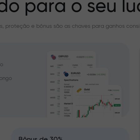
do para o seu lu
s, proteção e bônus são as chaves para ganhos consi
do
longo
Bônus de 30%