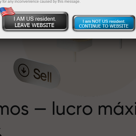
y for any inconvenience caused by this message.
e
e
mos — lucro má
%