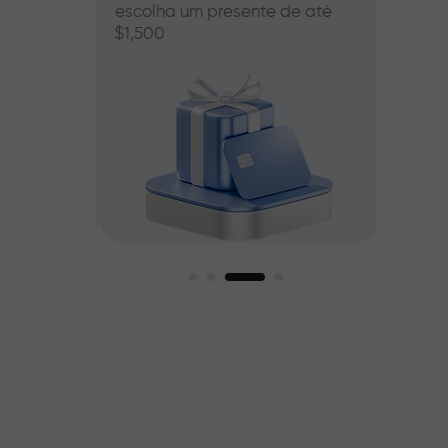
escolha um presente de até
00
$1,500
mos
r