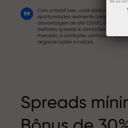
We are sorr
Com a InstaForex, você obtém acesso a
oportunidades realmente competitivas:
alavancagem de até 1:5000, alguns dos
melhores spreads e comissões do
mercado, e condições vantajosas para
negociar ações e índices.
Desenvolvemos um sistema de bônus qu
torna a negociação ainda mais
mero
interessante. Cada cliente da InstaForex
pode receber um bônus de até 30% sobr
o depósito e aproveitar outras
promoções e ofertas especiais.
Spreads míni
A velocidade das pistas e a do trading
Bônus de 30
compartilham os mesmos valores. Aleš
Loprais traz energia e disciplina para o