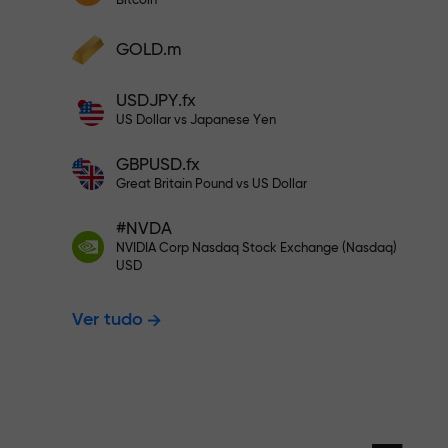
Bitcoin
Deposite a partir de $333 — e es
Deposite fundos e receba um bônus
GOLD.m
1.000 vezes maior que seu depósito.
Negocie sem 
X1000 — é real. Quanto maior o depósito
USDJPY.fx
maior o multiplicador.
US Dollar vs Japanese Yen
seus lucros
GBPUSD.fx
Great Britain Pound vs US Dollar
#NVDA
Bônus de até
NVIDIA Corp Nasdaq Stock Exchange (Nasdaq)
USD
Ver tudo
multiplicado