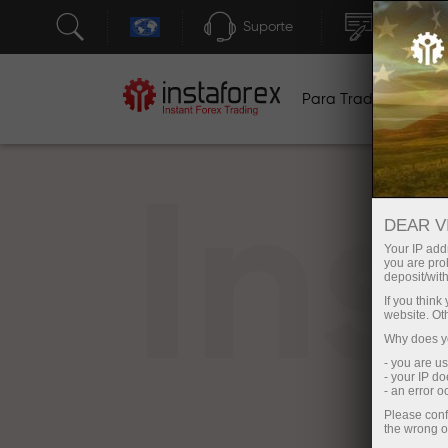
Suporte
Abertura 
Para Traders
Pa
In
DEAR V
Your IP addr
you are proh
deposit/with
If you thin
website. Ot
Why does yo
- you are u
- your IP d
- an error 
Please conf
the wrong o