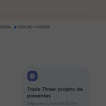
.00004
USDCAD = 0.00003
e
X.CO
Triple Three: projeto de
Bônus
presentes
a Forex,
Partic
InstaFo
Deposite a partir de $333 e