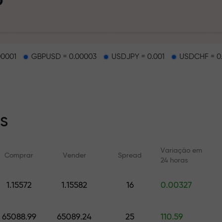
pósito
00001
GBPUSD = 0.00003
USDJPY = 0.001
USDCHF = 0
na estrada
s
sa exclusiva d
Variação em
Comprar
Vender
Spread
24 horas
1.15572
1.15582
16
0.00327
l
Cursos online
Análises com F
Aprenda a negociar do zero —
Previsões diárias par
cursos e webinars para todos
cripto e futuros
65088.99
65089.24
25
110.59