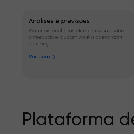
Análises e previsões
Materiais analíticos oferecem visão sobre
o mercado e ajudam você a operar com
confiança
Ver tudo
Plataforma d