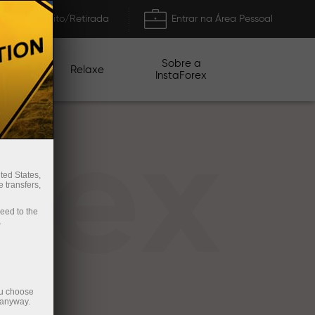
Depósito/Retirada
Entrar na Área Pessoal
Sobre a
nhas
Relaxe
InstaForex
rex
ted States,
 transfers,
ceed to the
.
ou choose
 anyway.