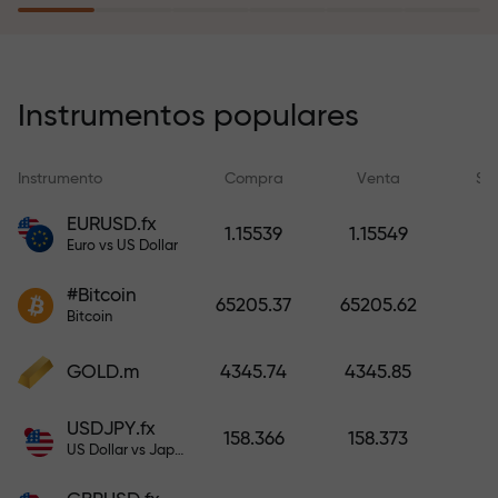
recargar su cuenta.
El programa de seguro de riesgos
compensa sus pérdidas y
Instrumentos populares
garantiza triplicar el beneficio
durante 6 meses. ¡Opere con
Instrumento
Compra
Venta
Sp
tranquilidad: su capital está
protegido!
EURUSD.fx
1.15539
1.15549
Euro vs US Dollar
Recargue la cuenta y obtenga un
#Bitcoin
bono mil veces mayor que su
65205.37
65205.62
Bitcoin
depósito. X1000 no es un error
tipográfico. Cuanto mayor sea el
GOLD.m
4345.74
4345.85
depósito, mayor será el
multiplicador.
USDJPY.fx
158.366
158.373
US Dollar vs Japanese Yen