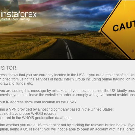
Spreads mínimos
— máximo beneficio
ISITOR,
ess shows that you are currently located in the USA. If you are a resident of the Uni
Bono del 30%
ibited from using the services of InstaFintech Group including online trading, online
Con InstaForex obtiene acceso a
drawal of funds, etc.
oportunidades realmente
en cada depósito
k you are seeing this message by mistake and your location is not the US, kindly pro
competitivas: apalancamiento de
herwise, you must leave the website in order to comply with government restrictions
hasta 1:5000, unos de los mejores
ur IP address show your location as the USA?
Velocidad
spreads y comisiones del
sing a VPN provided by a hosting company based in the United States;
mercado, así como condiciones
oes not have proper WHOIS records;
en el trading y en la pista
occurred in the WHOIS geolocation database.
atractivas para operar con
irm whether you are a US resident or not by clicking the relevant button below. If y
acciones e índices.
ption, being a US resident, you will not be able to open an account with InstaForex
Su propio bote de regalos
Hemos desarrollado un sistema