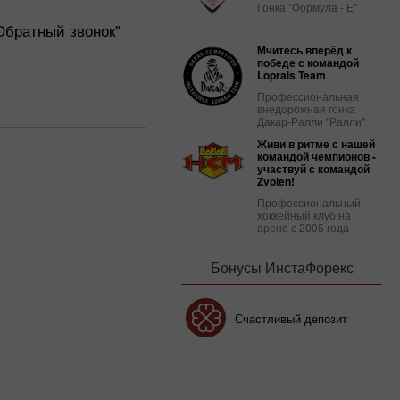
Гонка "Формула - Е"
Обратный звонок"
Мчитесь вперёд к
победе с командой
Loprais Team
Профессиональная
внедорожная гонка
Дакар-Ралли "Ралли"
Живи в ритме с нашей
командой чемпионов -
участвуй с командой
Zvolen!
Профессиональный
хоккейный клуб на
арене с 2005 года
Бонусы ИнстаФорекс
Бонус 30%
Счастливый депозит
Клубный бонус