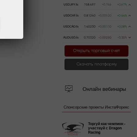
USDJPY.fx
158.497
+0.746
+0.47%
USDCHF.fx
0.81240
+0.00520
+0.64%
USDCAD.fx
1.40230
+0.00110
+0.08%
AUDUSD.fx
0.70320
-0.00250
-0.35%
Открыть торговый счет
Скачать платформу
Онлайн вебинары
Спонсорские проекты ИнстаФорекс
Торгуй как чемпион -
участвуй с Dragon
Racing