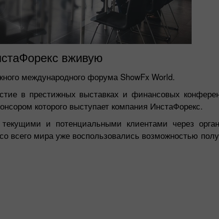
стаФорекс вживую
жного международного форума ShowFx World.
астие в престижных выставках и финансовых конферен
нсором которого выступает компания ИнстаФорекс.
с текущими и потенциальными клиентами через орг
со всего мира уже воспользовались возможностью полу