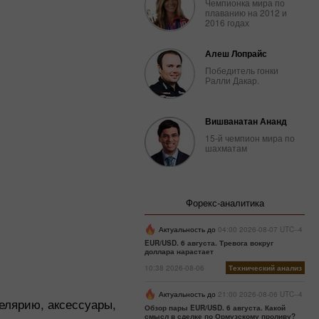
Чемпионка мира по
плаванию на 2012 и
2016 годах
Алеш Лопрайс
Победитель гонки
Ралли Дакар.
Вишванатан Ананд
15-й чемпион мира по
шахматам
Форекс-аналитика
Актуальность до
04:00 2026-08-07 UTC--4
EUR/USD. 6 августа. Тревога вокруг
доллара нарастает
10:38 2026-08-06
Технический анализ
Актуальность до
21:00 2026-08-06 UTC--4
елярию, аксессуары,
Обзор пары EUR/USD. 6 августа. Какой
смысл в сделке по Ормузскому проливу?