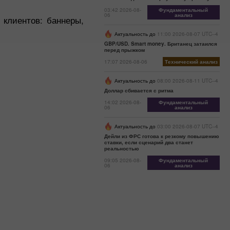
03:42 2026-08-
Фундаментальный
06
анализ
 клиентов: баннеры,
Актуальность до
11:00 2026-08-07 UTC--4
GBP/USD. Smart money. Британец затаился
перед прыжком
17:07 2026-08-06
Технический анализ
Актуальность до
08:00 2026-08-11 UTC--4
Доллар сбивается с ритма
14:02 2026-08-
Фундаментальный
06
анализ
Актуальность до
03:00 2026-08-07 UTC--4
Дейли из ФРС готова к резкому повышению
ставки, если сценарий два станет
реальностью
09:05 2026-08-
Фундаментальный
06
анализ