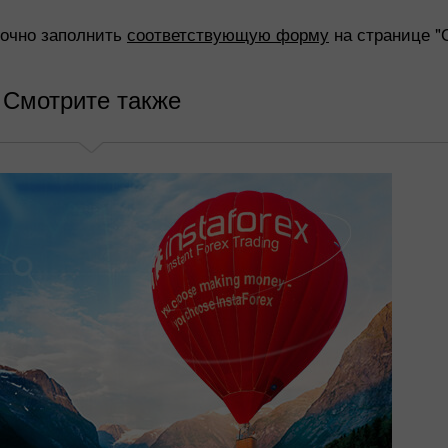
точно заполнить
соответствующую форму
на странице "
Смотрите также
Бонус 30%
Счастливый депозит
Клубный бонус