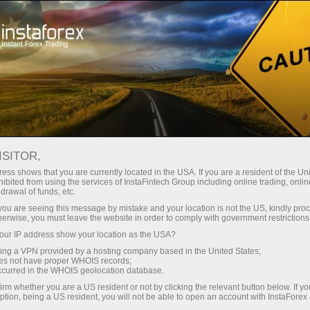
Открыть торговый счёт
Торговые платформы
ачинающим
Инвесторам
Партнерам
Промоа
НИЯ
ткрыть демосчет
ISITOR,
ess shows that you are currently located in the USA. If you are a resident of the Uni
ibited from using the services of InstaFintech Group including online trading, online
ям. Мы внимательно прислушиваемся к своим клиент
drawal of funds, etc.
k you are seeing this message by mistake and your location is not the US, kindly pro
ом новых идей для совершенствования сервиса.
herwise, you must leave the website in order to comply with government restrictions
ыв посредством специальной формы связи, расположенн
ur IP address show your location as the USA?
sing a VPN provided by a hosting company based in the United States;
oes not have proper WHOIS records;
occurred in the WHOIS geolocation database.
 имя
*
irm whether you are a US resident or not by clicking the relevant button below. If y
ption, being a US resident, you will not be able to open an account with InstaForex