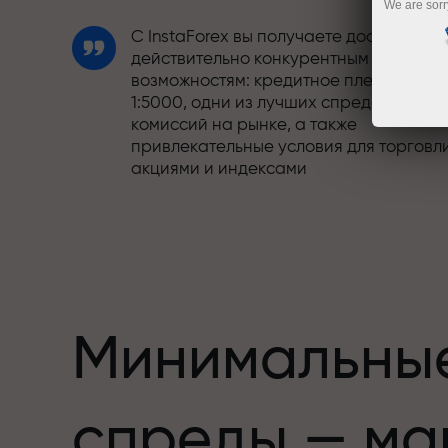
We are sorr
С InstaForex вы получаете доступ к
действительно конкурентным
возможностям: кредитное плечо до
1:5000, одни из лучших спредов и
комиссий на рынке, а также
привлекательные условия для торговл
акциями и индексами
Мы разработали бонусную систему,
етов,
которая делает торговлю ещё
привлекательнее. Каждый клиент
InstaForex может получить до 30% при
пополнении счёта, а также
воспользоваться другими акциями и
Минимальны
предложениями
Скорость трассы и скорость сделок —
спреды — ма
схожи в своих ценностях. Алеш
Лопрайс привносит элементы драйва 