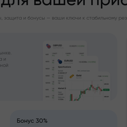
 для вашей при
, защита и бонусы — ваши ключи к стабильному рез
ынке.
а и
чной
Бонус 30%