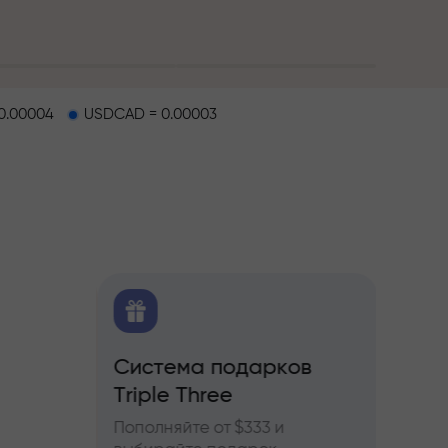
0.00004
USDCAD = 0.00003
O
Система подарков
Бону
ков
Triple Three
ы по
Участв
ьючерсам
InstaF
Пополняйте от $333 и
прибы