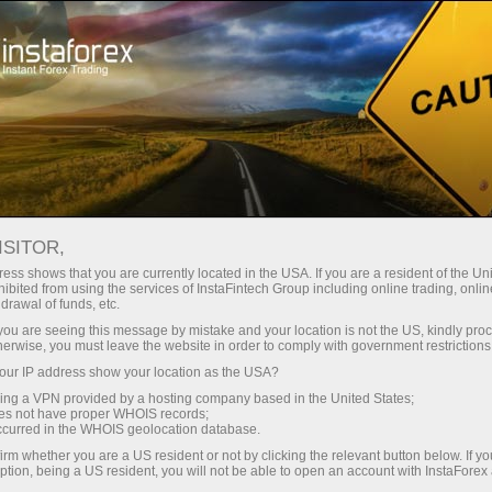
Открыть торговый счёт
Торговые платформы
ачинающим
Инвесторам
Партнерам
Промоа
staFo
ISITOR,
ess shows that you are currently located in the USA. If you are a resident of the Uni
ibited from using the services of InstaFintech Group including online trading, online
drawal of funds, etc.
k you are seeing this message by mistake and your location is not the US, kindly pro
herwise, you must leave the website in order to comply with government restrictions
ur IP address show your location as the USA?
sing a VPN provided by a hosting company based in the United States;
oes not have proper WHOIS records;
occurred in the WHOIS geolocation database.
irm whether you are a US resident or not by clicking the relevant button below. If y
ption, being a US resident, you will not be able to open an account with InstaForex