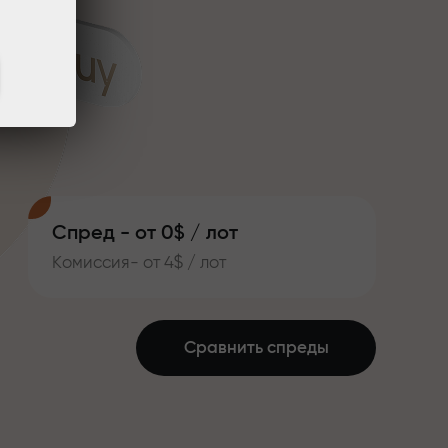
Спред - от 0$ / лот
Комиссия- от 4$ / лот
Сравнить спреды