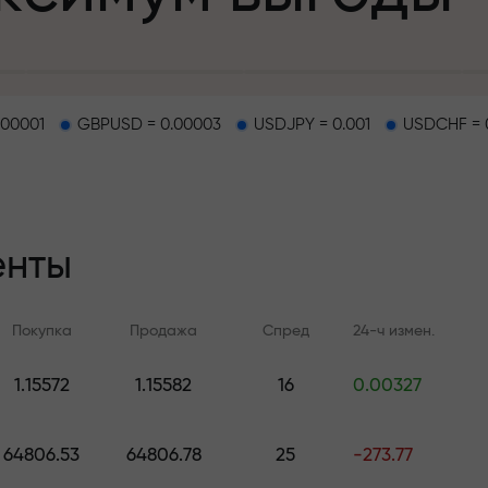
.00001
GBPUSD = 0.00003
USDJPY = 0.001
USDCHF = 
епозит
енты
и на трассе
Покупка
Продажа
Спред
24-ч измен.
т
.
1.15572
1.15582
16
0.00327
Онлайн-обучение
Аналитика FX.C
джекпот подар
Учитесь торговать с нуля —
Ежедневные прогноз
64806.53
64806.78
25
-273.77
курсы и вебинары для всех
Форекс, крипто и ф
уровней