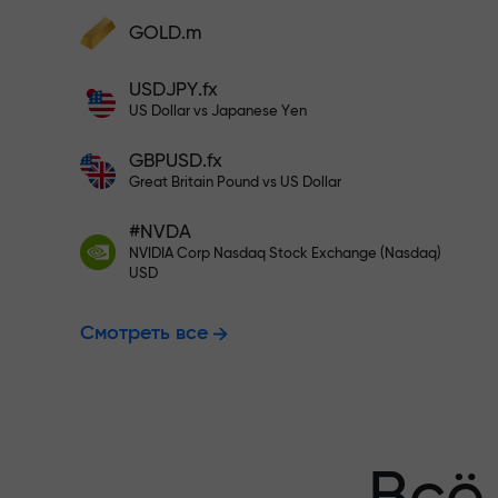
Пополните на $333 — выбирайт
GOLD.m
Пополните счёт — и получите бонус в
1000 раз больше вашего депозита.
USDJPY.fx
Торгуйте бе
X1000 — это не опечатка. Чем больше
US Dollar vs Japanese Yen
депозит, тем выше множитель.
GBPUSD.fx
гарантируем
Great Britain Pound vs US Dollar
#NVDA
NVIDIA Corp Nasdaq Stock Exchange (Nasdaq)
Бонус до X1
USD
Смотреть все
множитель н