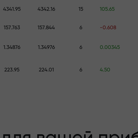
е подарок стоимостью до $1,500
4341.95
4342.16
15
105.65
з риска —мы
157.763
157.844
6
-0.608
1.34876
1.34976
6
0.00345
 вашу прибыль
223.95
224.01
6
4.50
000 —самый кру
а рынке