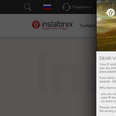
Поддержка
Трейдерам
Н
In
DEAR V
Your IP addr
you are proh
deposit/with
If you thin
website. Ot
Why does yo
- you are u
- your IP d
- an error 
Please conf
the wrong o