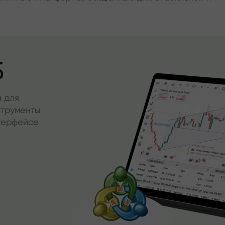
5
 для
струменты
нтерфейсе