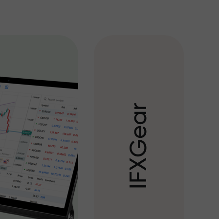
r
a
e
G
X
F
I