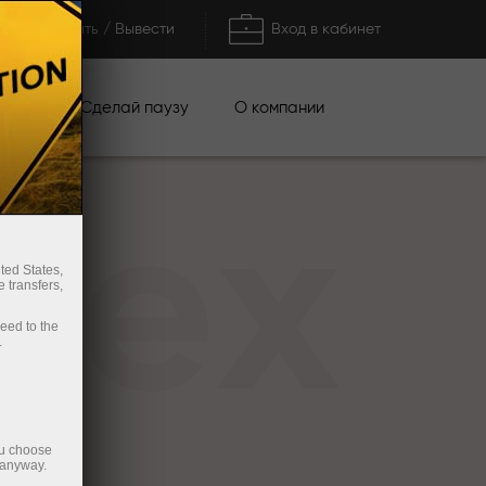
Пополнить / Вывести
Вход в кабинет
кции
Сделай паузу
О компании
rex
ted States,
 transfers,
ceed to the
.
ou choose
 anyway.