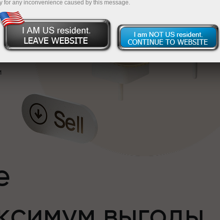
y for any inconvenience caused by this message.
и
е
ксимум выгоды
и