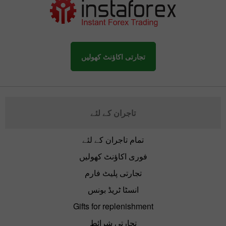
تجارتی اکاؤنٹ کھولیں
تاجران کے لئے
تمام تاجران کے لئے
فوری اکاؤنٹ کھولیں
تجارتی پلیٹ فارم
انسٹا ٹریڈ بونس
Gifts for replenishment
تجارتی شرائط