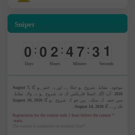
Sniper
0
0
0
2
4
7
3
:
:
:
1
-
-
0
0
0
0
Days
Hours
Minutes
Seconds
August 7,
موجودہ مقابلہ شروع ہو چکا ہے اور یہ ختم ہو گا
. آپ اگلے انسٹا فاریکس کے نئے شروع ہو نے والے مقابلہ
2026
August 10, 2026
میں حصہ لے سکتے ہیں جو کہ شروع ہو گا
.
August 14, 2026
تک رہے گا
* Registration for the contest ends 1 hour before the contest
starts.
*The contest is conducted on terminal time