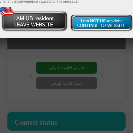
y for any inconvenience caused by this message.
تجارتی اکاؤنٹ کھولیں
ڈیمو اکاؤنٹ کھولیں
Contest status