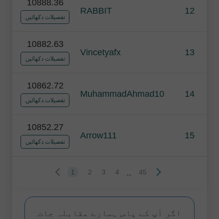
10888.36
RABBIT
12
تفصیلات دکھائیں
10882.63
Vincetyafx
13
تفصیلات دکھائیں
10862.72
MuhammadAhmad10
14
تفصیلات دکھائیں
10852.27
Arrow111
15
تفصیلات دکھائیں
..
1
2
3
4
45
اگر آپ کے پاس ہمارے مقابلہ جات