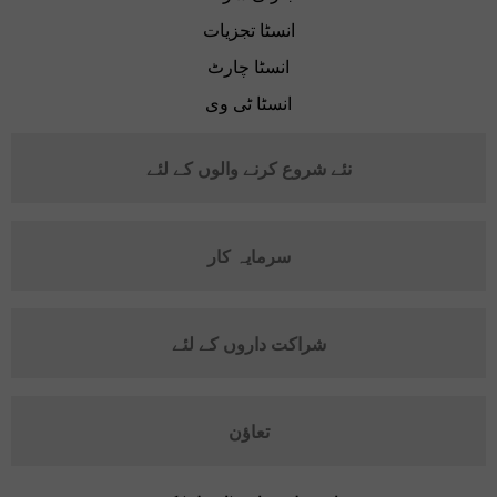
انسٹا تجزیات
انسٹا چارٹ
انسٹا ٹی وی
نئے شروع کرنے والوں کے لئے
سرمایہ کار
شراکت داروں کے لئے
تعاؤن