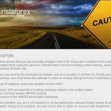
Sniper
Contests
Campaigns
ISITOR,
Sniper
ess shows that you are currently located in the USA. If you are a resident of the Uni
ibited from using the services of InstaFintech Group including online trading, online
drawal of funds, etc.
Every week we raffle off $1,500 among traders
k you are seeing this message by mistake and your location is not the US, kindly pro
with the best trading performance in a demo
herwise, you must leave the website in order to comply with government restrictions
account. Join the Sniper contest right now and
ur IP address show your location as the USA?
become one of these lucky ones!
sing a VPN provided by a hosting company based in the United States;
oes not have proper WHOIS records;
occurred in the WHOIS geolocation database.
Participate
irm whether you are a US resident or not by clicking the relevant button below. If y
ption, being a US resident, you will not be able to open an account with InstaForex