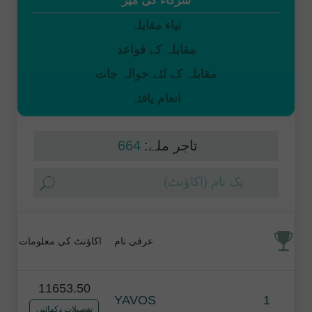
شرکاء کی میز
نیاء مقابلہ
مقابلہ کے قواعد
مقابلہ کے لئے حوالہ جات
انعام یافتہ
664
تاجر ملے:
عرفی نام
اکاؤنٹ کی معلومات
11653.50
YAVOS
1
تفصیلات دکھائیں