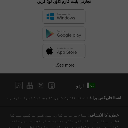
تجارتی پلیٹ فارم ڈاؤن لوڈ کریں
See more...
اردو
انسٹا فاریکس برانڈ
انسٹا فنٹیک گروپ کا رجسٹرڈ ٹریڈ مارک ہے
خطرے کا انکشاف:
تمام سرمایہ کاری میں کسی نہ کسی قسم کا
خطرہ ہوتا ہے۔ مالیاتی مشتق مصنوعات کی تجارت میں فائدہ
اٹھانے کی وجہ سے تیزی سے پیسہ ضائع ہونے کا خطرہ ہوتا ہے۔