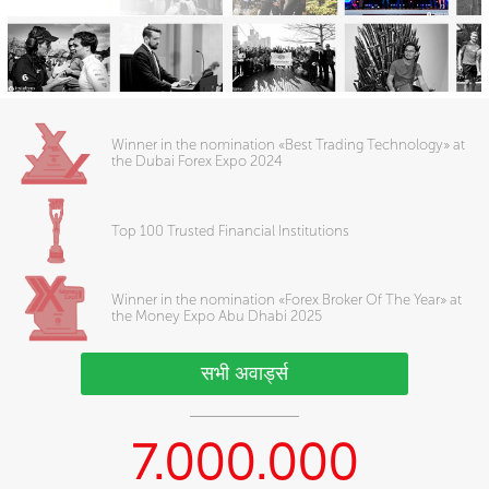
Winner in the nomination «Best Trading Technology» at
the Dubai Forex Expo 2024
Top 100 Trusted Financial Institutions
Winner in the nomination «Forex Broker Of The Year» at
the Money Expo Abu Dhabi 2025
सभी अवार्ड्स
7.000.000