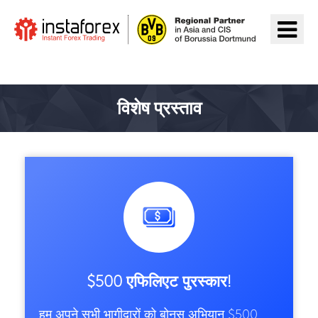
InstaForex पर जाएँ
विशेष प्रस्ताव
$500 एफिलिएट पुरस्कार!
हम अपने सभी भागीदारों को बोनस अभियान $500