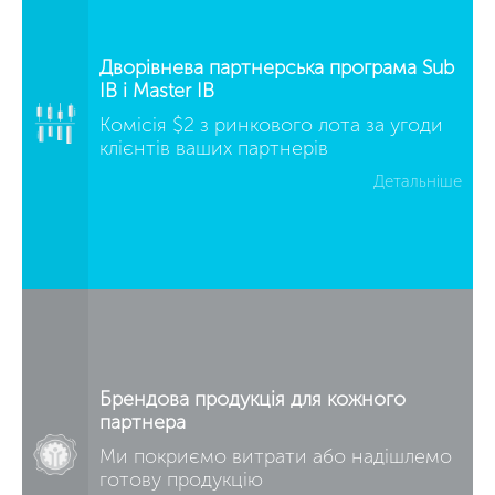
Дворівнева партнерська програма Sub
IB і Master IB
Комісія $2 з ринкового лота за угоди
клієнтів ваших партнерів
Детальніше
Брендова продукція для кожного
партнера
Ми покриємо витрати або надішлемо
готову продукцію