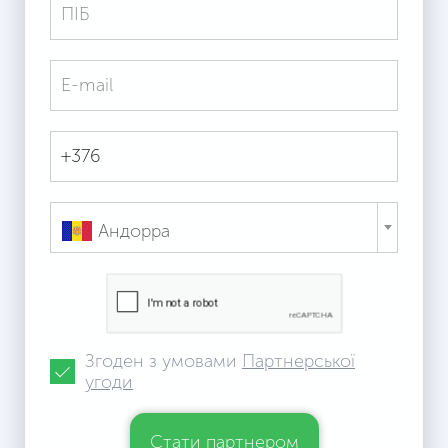
Андорра
Згоден з умовами
Партнерської
угоди
Стати партнером