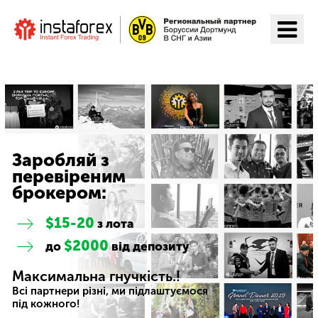
Перейти на ІнстаФорекс
Заробляй з
перевіреним
брокером:
$15-20
з лота
$2000
до
від депозиту
Максимальна гнучкість.!
Всі партнери різні, ми підлаштуємося
під кожного!