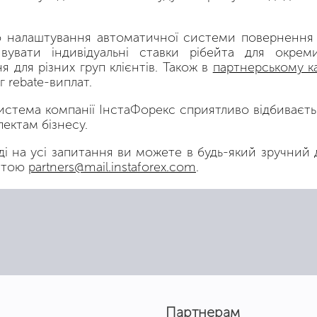
го налаштування автоматичної системи повернення
вувати індивідуальні ставки рібейта для окрем
 для різних груп клієнтів. Також в
партнерському ка
 rebate-виплат.
стема компанії ІнстаФорекс сприятливо відбивається
ектам бізнесу.
і на усі запитання ви можете в будь-який зручний 
оштою
partners@mail.instaforex.com
.
Партнерам