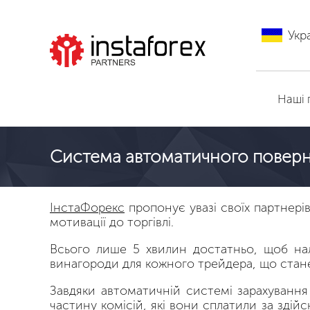
Укр
Перейти на
ІнстаФорекс
Наші 
Cистема автоматичного повер
ІнстаФорекс
пропонує увазі своїх партнері
мотивації до торгівлі.
Всього лише 5 хвилин достатньо, щоб нал
винагороди для кожного трейдера, що стане
Завдяки автоматичній системі зарахування 
частину комісій, які вони сплатили за зді