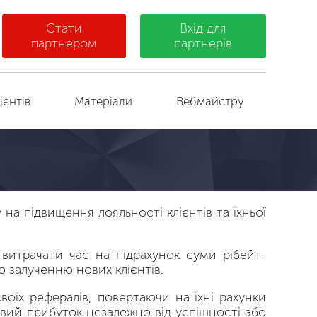
Стати
Вхід для
партнером
партнерів
ієнтів
Матеріали
Вебмайстру
на підвищення лояльності клієнтів та їхньої
витрачати час на підрахунок суми рібейт-
 залученню нових клієнтів.
воїх рефералів, повертаючи на їхні рахунки
овий прибуток незалежно від успішності або