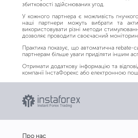
збитковості здійснюваних угод.
У кожного партнера є можливість гнучко
наші партнери можуть вибрати та акти
використовувати різні методи стимулювання
дозволяє проводити своєчасний моніторинг
Практика показує, що автоматична rebate-си
партнерам більше уваги приділяти іншим асп
Отримати додаткову інформацію та відповід
компанії ІнстаФорекс або електронною п
Про нас