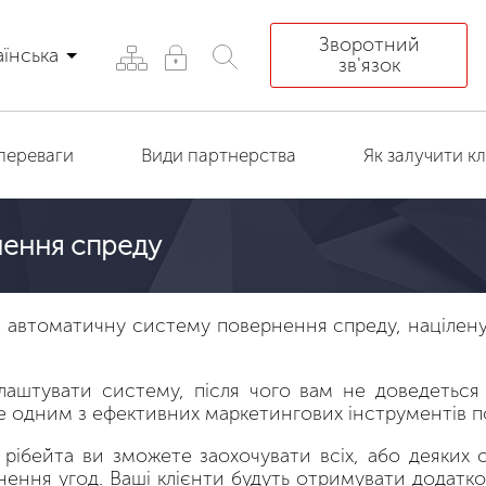
Зворотний
аїнська
зв'язок
переваги
Види партнерства
Як залучити кл
нення спреду
в автоматичну систему повернення спреду, націлену 
аштувати систему, після чого вам не доведеться 
 одним з ефективних маркетингових інструментів по
рібейта ви зможете заохочувати всіх, або деяких с
йснення угод. Ваші клієнти будуть отримувати додатк