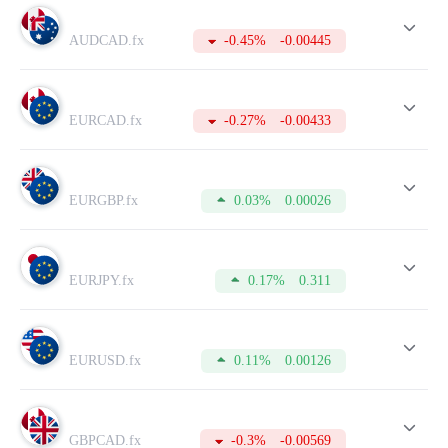
Jadual spesifikasi instrumen dagangan mengandungi maklumat
berikut:
AUDCAD.fx
-0.45%
-0.00445
Lot
ialah unit piawai untuk mengukur volum dagangan yang
dibuka oleh pedagang.
Spread
ialah perbezaan antara harga beli (Bid) dan harga jual
(Ask).
EURCAD.fx
-0.27%
-0.00433
Pip
ialah perubahan harga minimum pasangan mata wang pada
carta.
Komisen
ialah jumlah yang dikenakan oleh broker untuk
melaksanakan sesuatu dagangan.
Swap
ialah perbezaan kadar faedah pinjaman dalam mata
EURGBP.fx
0.03%
0.00026
wang berbeza yang dikreditkan ke dalam akaun. Ia juga
dikenakan bagi kedudukan yang dibawa ke hari berikutnya.
Swap - beli
ialah swap bagi kedudukan panjang.
Swap - jual
ialah swap bagi kedudukan pendek.
EURJPY.fx
0.17%
0.311
Margin
ialah jumlah ekuiti yang dipegang oleh broker sebagai
cagaran untuk membuka dagangan. Jumlah ini hanya boleh
digunakan selepas dagangan ditutup.
Tick
ialah pergerakan harga paling kecil dalam mana-mana
arah.
EURUSD.fx
0.11%
0.00126
Selain itu, jadual ini turut memaparkan sebut harga Beli dan
Jual semasa secara masa nyata.
Untuk menjadikan dagangan anda lebih berjaya, sila rujuk
jadual ini dari semasa ke semasa. Untuk itu, anda perlu
GBPCAD.fx
-0.3%
-0.00569