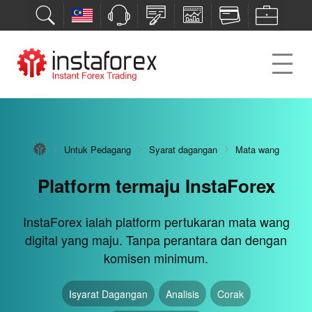
Untuk Pedagang
Untuk Pedagang
Untuk Pedagang
Untuk Pedagang
Syarat dagangan
Syarat dagangan
Syarat dagangan
Syarat dagangan
Mata wang
Mata wang
Mata wang
Mata wang
Untuk Pedagang
Syarat dagangan
Mata wang
Platform termaju InstaForex
Peluang maksimum untuk
Lebih daripada 7 kaedah
Bonus Deposit 30%
Alat pelaburan generasi baharu
dagangan yang berjaya
deposit/pengeluaran
Dapatkan bonus, tingkatkan peluang perdagangan
InstaForex ialah platform pertukaran mata wang
Sistem PAMM ialah alat pelaburan generasi
digital yang maju. Tanpa perantara dan dengan
anda, dan gandakan keuntungan.
baharu yang tersedia untuk semua.
Syarat dagangan InstaForex menyediakan peluang
Kami menjamin keselamatan deposit anda dan
komisen minimum.
maksimum untuk dagangan yang menguntungkan.
ketelusan semua transaksi.
Untuk Setiap Deposit
Bonus Kelab
Keuntungan atau Pulangan
Keselamatan
Fleksibiliti
Isyarat Dagangan
Analisis
Corak
Deposit melalui Kad Bank
Jenis Akaun
Platform Dagangan
Bitcoin
PayCo
Dagangan WEB
Tether
Kemungkinan Pengeluaran Keuntungan
Ketelusan