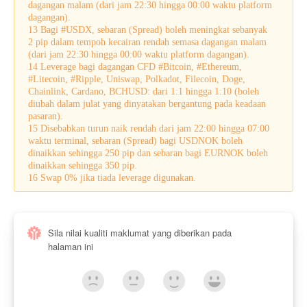
dagangan malam (dari jam 22:30 hingga 00:00 waktu platform
dagangan).
13 Bagi #USDX, sebaran (Spread) boleh meningkat sebanyak
2 pip dalam tempoh kecairan rendah semasa dagangan malam
(dari jam 22:30 hingga 00:00 waktu platform dagangan).
14 Leverage bagi dagangan CFD #Bitcoin, #Ethereum,
#Litecoin, #Ripple, Uniswap, Polkadot, Filecoin, Doge,
Chainlink, Cardano, BCHUSD: dari 1:1 hingga 1:10 (boleh
diubah dalam julat yang dinyatakan bergantung pada keadaan
pasaran).
15 Disebabkan turun naik rendah dari jam 22:00 hingga 07:00
waktu terminal, sebaran (Spread) bagi USDNOK boleh
dinaikkan sehingga 250 pip dan sebaran bagi EURNOK boleh
dinaikkan sehingga 350 pip.
16 Swap 0% jika tiada leverage digunakan.
Sila nilai kualiti maklumat yang diberikan pada
halaman ini