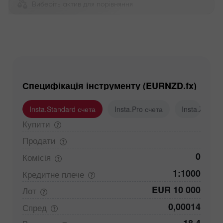
Виберіть актив для порівняння
Специфікація інструменту (EURNZD.fx)
Insta.Standard счета
Insta.Pro счета
Insta.Zero с
Купити
Продати
0
Комісія
1:1000
Кредитне
плече
EUR 10 000
Лот
0,00014
Спред