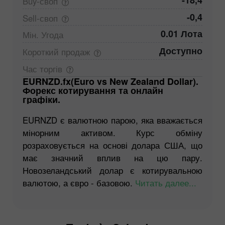
-18,4
Buy-своп
-0,4
Sell-своп
0.01 Лота
Мін.
Угода
Доступно
Короткий
продаж
Час
торгів
EURNZD.fx(Euro vs New Zealand Dollar).
Форекс котирування та онлайн
графіки.
EURNZD є валютною парою, яка вважається
мінорним активом. Курс обміну
розраховується на основі долара США, що
має значний вплив на цю пару.
Новозеландський долар є котирувальною
валютою, а євро - базовою.
Читать далее...