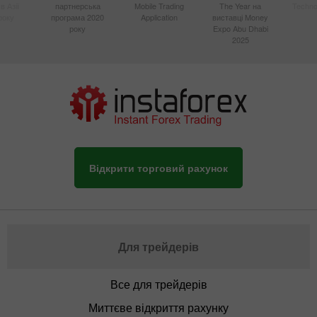
в Азії
партнерська
Mobile Trading
The Year на
Techno
року
програма 2020
Application
виставці Money
року
Expo Abu Dhabi
2025
Відкрити торговий рахунок
Для трейдерів
Все для трейдерів
Миттєве відкриття рахунку