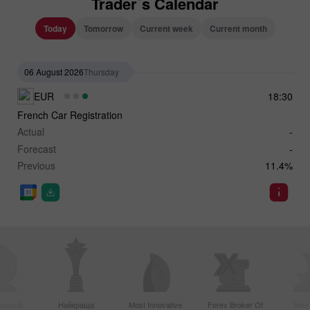
Trader`s Calendar
Today
Tomorrow
Current week
Current month
06 August 2026
Thursday
EUR
18:30
French Car Registration
Actual
-
Forecast
-
Previous
11.4%
вніший
Найкраща
Most Innovative
Forex Broker Of
Best