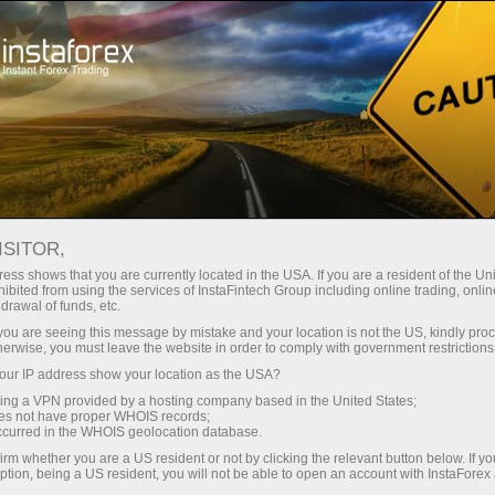
Трейдерів
Торгові умови
Торгові інструменти
EURNZD
ISITOR,
ess shows that you are currently located in the USA. If you are a resident of the Uni
ibited from using the services of InstaFintech Group including online trading, online
EURNZD
drawal of funds, etc.
k you are seeing this message by mistake and your location is not the US, kindly pro
herwise, you must leave the website in order to comply with government restrictions
1.96544
(
%)
06 Aug 2026 16:16
ur IP address show your location as the USA?
sing a VPN provided by a hosting company based in the United States;
oes not have proper WHOIS records;
Купити
Продати
occurred in the WHOIS geolocation database.
1.96544
1.96424
irm whether you are a US resident or not by clicking the relevant button below. If y
ption, being a US resident, you will not be able to open an account with InstaForex