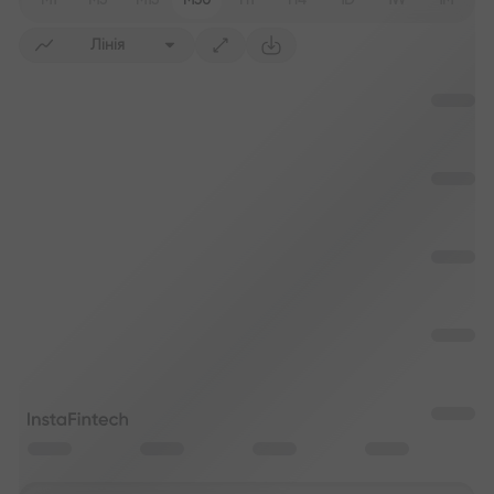
M1
M5
M15
M30
H1
H4
1D
1W
1M
Лінія