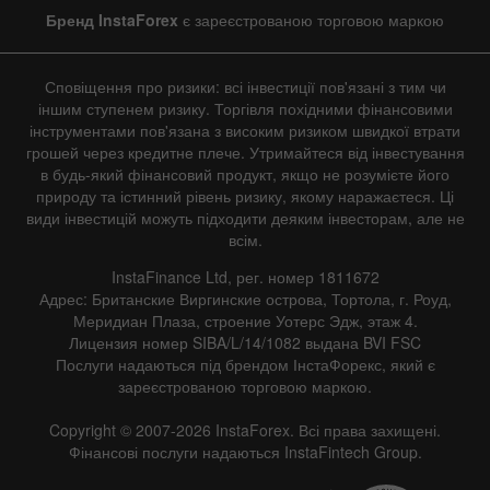
Line
Bar
Бренд InstaForex
є зареєстрованою торговою маркою
Сповіщення про ризики: всі інвестиції пов'язані з тим чи
іншим ступенем ризику. Торгівля похідними фінансовими
інструментами пов'язана з високим ризиком швидкої втрати
грошей через кредитне плече. Утримайтеся від інвестування
в будь-який фінансовий продукт, якщо не розумієте його
Data not found
природу та істинний рівень ризику, якому наражаєтеся. Ці
види інвестицій можуть підходити деяким інвесторам, але не
всім.
InstaFinance Ltd, рег. номер 1811672
Details about the event
Адрес: Британские Виргинские острова, Тортола, г. Роуд,
Меридиан Плаза, строение Уотерс Эдж, этаж 4.
History
Лицензия номер SIBA/L/14/1082 выдана BVI FSC
Послуги надаються під брендом ІнстаФорекс, який є
Date
Actual
Forecast
Previous
зареєстрованою торговою маркою.
Copyright © 2007-2026 InstaForex. Всі права захищені.
Фінансові послуги надаються InstaFintech Group.