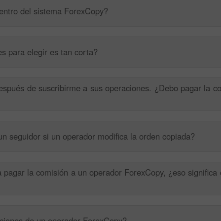
dentro del sistema ForexCopy?
es para elegir es tan corta?
spués de suscribirme a sus operaciones. ¿Debo pagar la co
Bono de 30%
Depósito Afortunado
un seguidor si un operador modifica la orden copiada?
Bono del Club InstaForex
a pagar la comisión a un operador ForexCopy, ¿eso significa
acciones de un operador ForexCopy?