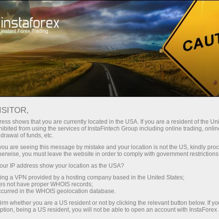
 instantánea de la cuenta
Plataforma comercial
a Principiantes
Para Inversionistas
Para Socios
Campa
ntas
a una cuenta demo
ISITOR,
ess shows that you are currently located in the USA. If you are a resident of the Uni
ibited from using the services of InstaFintech Group including online trading, online
drawal of funds, etc.
k you are seeing this message by mistake and your location is not the US, kindly pro
Preguntas
ForexCopy en
herwise, you must leave the website in order to comply with government restrictions
itoreo
Frecuentes
detalles
ur IP address show your location as the USA?
sing a VPN provided by a hosting company based in the United States;
oes not have proper WHOIS records;
uidores copiar órdenes de los operadores forex más exito
occurred in the WHOIS geolocation database.
ional, recibiendo comisiones por compartir sus activida
irm whether you are a US resident or not by clicking the relevant button below. If y
comunes sobre cómo utilizar el servicio y qué otras caracter
ption, being a US resident, you will not be able to open an account with InstaForex