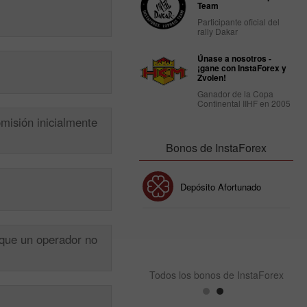
Team
Participante oficial del
rally Dakar
Únase a nosotros -
¡gane con InstaForex y
Zvolen!
Ganador de la Copa
Continental IIHF en 2005
misión inicialmente
Bonos de InstaForex
Bono de 30%
Depósito Afortunado
Bono del Club InstaForex
 que un operador no
Todos los bonos de InstaForex