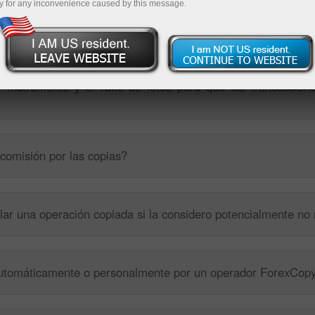
y for any inconvenience caused by this message.
 instrumento y el ratio de lotes para que las transaccion
comisión por las copias?
ar una operación copiada si la considero potencialmente no 
 automáticamente o personalmente por un operador ForexCop