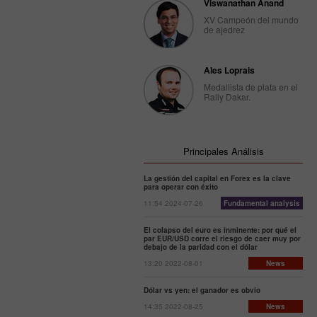
Viswanathan Anand
XV Campeón del mundo
de ajedrez
Ales Loprais
Medallista de plata en el
Rally Dakar.
Principales Análisis
La gestión del capital en Forex es la clave
para operar con éxito
11:54 2024-07-26
Fundamental analysis
El colapso del euro es inminente: por qué el
par EUR/USD corre el riesgo de caer muy por
debajo de la paridad con el dólar
13:20 2022-08-01
News
Dólar vs yen: el ganador es obvio
14:35 2022-08-25
News