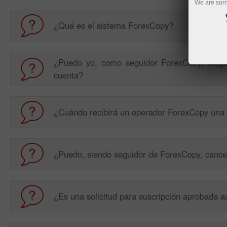
We are sorr
¿Qué es el sistema ForexCopy?
¿Puedo yo, como seguidor ForexCopy, elegir
cuenta?
¿Cuándo recibirá un operador ForexCopy una 
¿Puedo, siendo seguidor de ForexCopy, cancel
¿Es una solicitud para suscripción aprobada