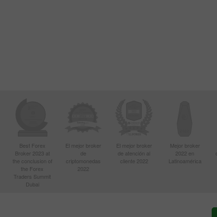
Best Forex
El mejor broker
El mejor broker
Mejor broker
Broker 2023 at
de
de atención al
2022 en
the conclusion of
criptomonedas
cliente 2022
Latinoamérica
the Forex
2022
Traders Summit
Dubai