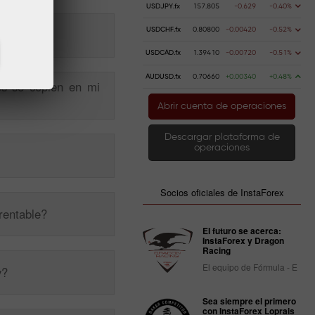
USDJPY.fx
157.805
-0.629
-0.40%
USDCHF.fx
0.80800
-0.00420
-0.52%
USDCAD.fx
1.39410
-0.00720
-0.51%
AUDUSD.fx
0.70660
+0.00340
+0.48%
es se copien en mi
Abrir cuenta de operaciones
Descargar plataforma de
operaciones
Socios oficiales de InstaForex
rentable?
El futuro se acerca:
InstaForex y Dragon
Racing
El equipo de Fórmula - E
y?
Sea siempre el primero
con InstaForex Loprais