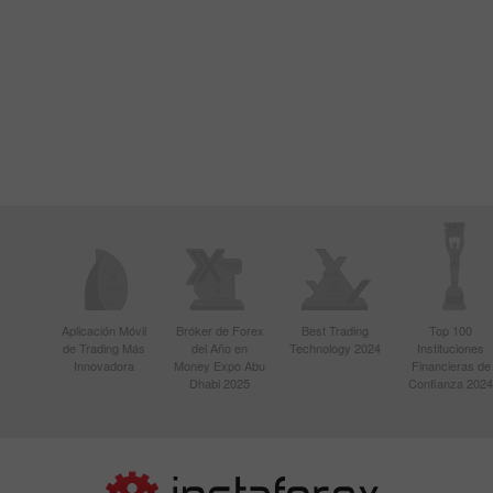
Aplicación Móvil
Bróker de Forex
Best Trading
Top 100
de Trading Más
del Año en
Technology 2024
Instituciones
Innovadora
Money Expo Abu
Financieras de
Dhabi 2025
Confianza 2024