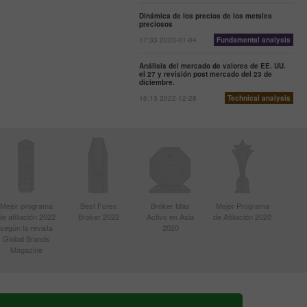
Dinámica de los precios de los metales
preciosos
17:33 2023-01-04
Fundamental analysis
Análisis del mercado de valores de EE. UU.
el 27 y revisión post mercado del 23 de
diciembre.
16:13 2022-12-28
Technical analysis
Mejor programa
Best Forex
Bróker Más
Mejor Programa
de afiliación 2022
Broker 2022
Activo en Asia
de Afiliación 2020
según la revista
2020
Global Brands
Magazine