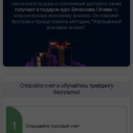
после регистрации и пополнения депозита также
получают в подарок курс Вячеслава Огнева
по
классическому волновому анализу. Он поможет
быстрее и проще освоить методику “Упрощенный
волновой анализ”.
Откройте счет и обучайтесь трейдингу
бесплатно!
1
Открывайте торговый счет