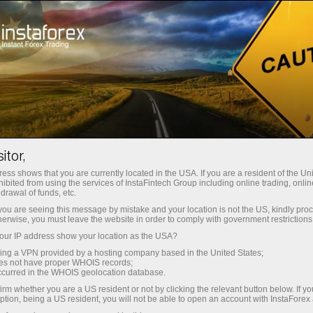
Начинающим
Онлайн-курсы
Обучение
itor,
Онлайн-курс Вячеслава Огнева
ess shows that you are currently located in the USA. If you are a resident of the Uni
Упрощенный волновой анализ
ibited from using the services of InstaFintech Group including online trading, online
drawal of funds, etc.
Освойте уникальную методику волнового
k you are seeing this message by mistake and your location is not the US, kindly pro
анализа, которая повысит эффективность
herwise, you must leave the website in order to comply with government restrictions
вашей торговли в несколько раз! После
ur IP address show your location as the USA?
обучения на курсе вы начнете получать
sing a VPN provided by a hosting company based in the United States;
стабильный доход от трейдинга.
oes not have proper WHOIS records;
occurred in the WHOIS geolocation database.
irm whether you are a US resident or not by clicking the relevant button below. If y
Зарегистрироваться
ption, being a US resident, you will not be able to open an account with InstaForex