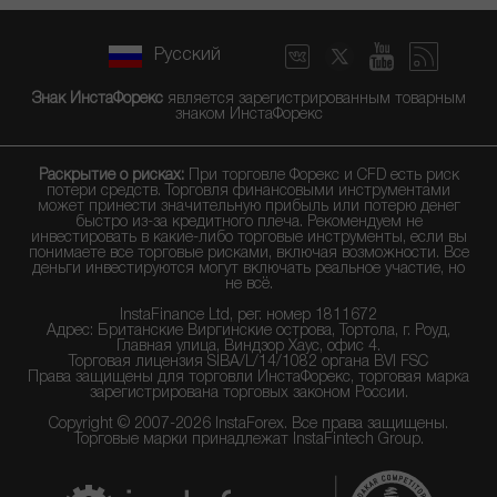
Русский
Знак ИнстаФорекс
является зарегистрированным товарным
знаком ИнстаФорекс
Раскрытие о рисках:
При торговле Форекс и CFD есть риск
потери средств. Торговля финансовыми инструментами
может принести значительную прибыль или потерю денег
быстро из-за кредитного плеча. Рекомендуем не
инвестировать в какие-либо торговые инструменты, если вы
понимаете все торговые рисками, включая возможности. Все
деньги инвестируются могут включать реальное участие, но
не всё.
InstaFinance Ltd, рег. номер 1811672
Адрес: Британские Виргинские острова, Тортола, г. Роуд,
Главная улица, Виндзор Хаус, офис 4.
Торговая лицензия SIBA/L/14/1082 органа BVI FSC
Права защищены для торговли ИнстаФорекс, торговая марка
зарегистрирована торговых законом России.
Copyright © 2007-2026 InstaForex. Все права защищены.
Торговые марки принадлежат InstaFintech Group.