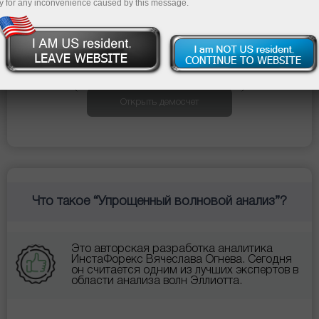
y for any inconvenience caused by this message.
Открыть торговый счет
Открыть демосчет
Что такое “Упрощенный волновой анализ”?
Это авторская разработка аналитика
ИнстаФорекс Вячеслава Огнева. Сегодня
он считается одним из лучших экспертов в
области анализа волн Эллиотта.