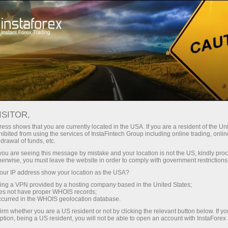
Минимальные
спреды — максимум выгоды
ISITOR,
ess shows that you are currently located in the USA. If you are a resident of the Uni
Бонус 30%
ibited from using the services of InstaFintech Group including online trading, online
С InstaForex вы получаете
drawal of funds, etc.
доступ к действительно
на каждый депозит
k you are seeing this message by mistake and your location is not the US, kindly pro
конкурентным возможностям:
herwise, you must leave the website in order to comply with government restrictions
кредитное плечо до 1:5000, одни
ur IP address show your location as the USA?
Скорость
из лучших спредов и комиссий
sing a VPN provided by a hosting company based in the United States;
на рынке, а также
oes not have proper WHOIS records;
в трейдинге и на трассе
occurred in the WHOIS geolocation database.
привлекательные условия для
irm whether you are a US resident or not by clicking the relevant button below. If y
торговли акциями и индексами
ption, being a US resident, you will not be able to open an account with InstaForex
Ваш личный джекпот подарков
Мы разработали бонусную