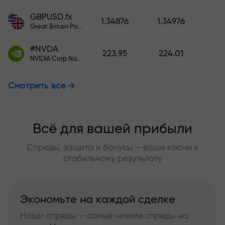
GBPUSD.fx
1.34876
1.34976
Great Britain Pound vs US Dollar
#NVDA
223.95
224.01
NVIDIA Corp Nasdaq Stock Exchange (Nasdaq) USD
Смотреть все
Всё для вашей прибыли
Спреды, защита и бонусы — ваши ключи к
стабильному результату
Экономьте на каждой сделке
Наши спреды — самые низкие спреды на