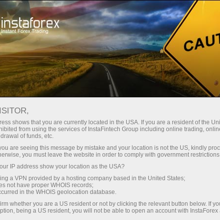
Минимальные
спреды — максимум выгоды
ISITOR,
ess shows that you are currently located in the USA. If you are a resident of the Uni
Бонус 30%
ibited from using the services of InstaFintech Group including online trading, online
С InstaForex вы получаете
drawal of funds, etc.
доступ к действительно
на каждый депозит
k you are seeing this message by mistake and your location is not the US, kindly pro
конкурентным возможностям:
herwise, you must leave the website in order to comply with government restrictions
кредитное плечо до 1:5000, одни
ur IP address show your location as the USA?
Скорость
из лучших спредов и комиссий
sing a VPN provided by a hosting company based in the United States;
на рынке, а также
oes not have proper WHOIS records;
в трейдинге и на трассе
occurred in the WHOIS geolocation database.
привлекательные условия для
irm whether you are a US resident or not by clicking the relevant button below. If y
торговли акциями и индексами
ption, being a US resident, you will not be able to open an account with InstaForex
Ваш личный джекпот подарков
Мы разработали бонусную