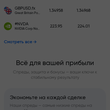
GBPUSD.fx
1.34958
1.34968
Great Britain Pound vs US Dollar
#NVDA
223.95
224.01
NVIDIA Corp Nasdaq Stock Exchange (Nasdaq) USD
Смотреть все
Всё для вашей прибыли
Спреды, защита и бонусы — ваши ключи к
стабильному результату
Экономьте на каждой сделке
Наши спреды — самые низкие спреды на