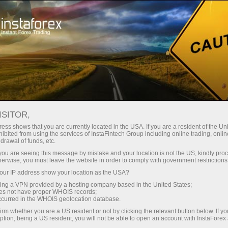
Минимальные
спреды — максимум выгоды
ISITOR,
ess shows that you are currently located in the USA. If you are a resident of the Uni
Бонус 30%
ibited from using the services of InstaFintech Group including online trading, online
С InstaForex вы получаете
drawal of funds, etc.
доступ к действительно
на каждый депозит
k you are seeing this message by mistake and your location is not the US, kindly pro
конкурентным возможностям:
herwise, you must leave the website in order to comply with government restrictions
кредитное плечо до 1:5000, одни
ur IP address show your location as the USA?
Скорость
из лучших спредов и комиссий
sing a VPN provided by a hosting company based in the United States;
на рынке, а также
oes not have proper WHOIS records;
в трейдинге и на трассе
occurred in the WHOIS geolocation database.
привлекательные условия для
irm whether you are a US resident or not by clicking the relevant button below. If y
торговли акциями и индексами
ption, being a US resident, you will not be able to open an account with InstaForex
Ваш личный джекпот подарков
Мы разработали бонусную