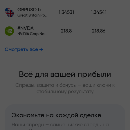
GBPUSD.fx
1.34531
1.34541
Great Britain Pound vs US Dollar
#NVDA
218.8
218.86
NVIDIA Corp Nasdaq Stock Exchange (Nasdaq) USD
Смотреть все
Всё для вашей прибыли
Спреды, защита и бонусы — ваши ключи к
стабильному результату
Экономьте на каждой сделке
Наши спреды — самые низкие спреды на