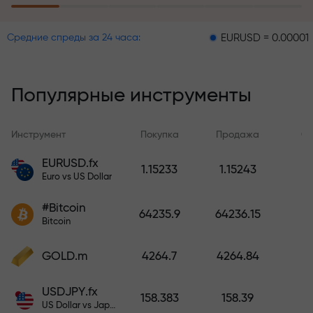
пополнение счёта
EURUSD = 0.00001
GBPUS
Средние спреды за 24 часа:
Программа страхования рисков
возмещает ваши убытки и
гарантирует утроение прибыли
Популярные инструменты
в течение 6 месяцев. Торгуйте
спокойно — ваш капитал
защищен!
Инструмент
Покупка
Продажа
Сп
EURUSD.fx
1.15233
1.15243
Пополните счёт — и получите
Euro vs US Dollar
бонус в 1000 раз больше вашего
депозита. X1000 — это не
#Bitcoin
64235.9
64236.15
опечатка. Чем больше депозит,
Bitcoin
тем выше множитель.
GOLD.m
4264.7
4264.84
USDJPY.fx
158.383
158.39
US Dollar vs Japanese Yen