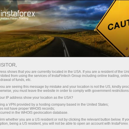
انسٹا فارکس کے بارے میں
کمپنی نیوز
کرسمس اور نئے سال کے موقع پر
ISITOR,
تعطیلات کیلئے تجارتی اوقات میں
ess shows that you are currently located in the USA. If you are a resident of the Uni
ibited from using the services of InstaFintech Group including online trading, online
بدلاؤ
drawal of funds, etc.
k you are seeing this message by mistake and your location is not the US, kindly pro
herwise, you must leave the website in order to comply with government restrictions
ur IP address show your location as the USA?
sing a VPN provided by a hosting company based in the United States;
ئیں
تجا
oes not have proper WHOIS records;
occurred in the WHOIS geolocation database.
irm whether you are a US resident or not by clicking the relevant button below. If y
ں
ڈی
ption, being a US resident, you will not be able to open an account with InstaForex