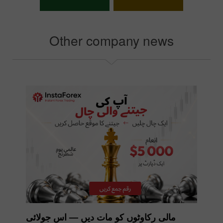
اپنا بونس منتخب کریں
Other company news
مالی رکاوٹوں کو مات دیں — اس جولائی