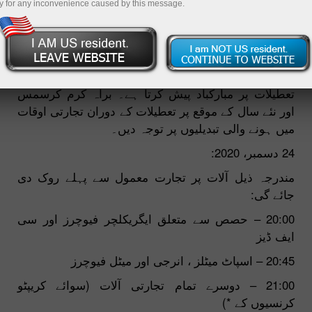
y for any inconvenience caused by this message.
23.12.2020 03:02 PM
انسٹا فارکس اپنے کلائنٹس اور شراکت داروں کو آنے والی
تعطیلات پر مبارکباد پیش کرتا ہے۔ براہ کرم کرسمس
اور نئے سال کے موقع پر تعطیلات کے دوران تجارتی اوقات
میں ہونے والی تبدیلیوں پر توجہ دیں۔
24 دسمبر، 2020:
مندرجہ ذیل آلات پر تجارت معمول سے پہلے روک دی
جائے گی:
20:00 – حصص سے متعلق ایگریکلچر فیوچرز اور سی
ایف ڈیز
20:45 – اسپاٹ میٹلز ، انرجی اور میٹل فیوچرز
21:00 – دوسرے تمام تجارتی آلات (سوائے کریپٹو
کرنسیوں کے *)