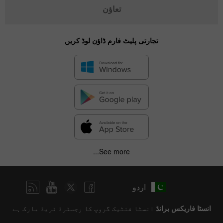
تعاؤن
تجارتی پلیٹ فارم ڈاؤن لوڈ کریں
See more...
اردو
انسٹا فاریکس برانڈ
انسٹا فنٹیک گروپ کا رجسٹرڈ ٹریڈ مارک ہے