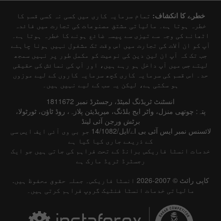
خطرے کا انکشاف:
تمام سرمایہ کاری میں کسی نہ کسی قسم کا
خطرہ ہوتا ہے۔ مالیاتی مشتق مصنوعات کی تجارت میں فائدہ
اٹھانے کی وجہ سے تیزی سے پیسہ ضائع ہونے کا خطرہ ہوتا ہے۔
آپ کو ان آلات کی تجارت میں اس وقت تک مشغول نہیں ہونا چاہئے
جب تک کہ آپ ان لین دین کی نوعیت کو مکمل طور پر نہیں سمجھ
لیتے جس میں آپ داخل ہو رہے ہیں، اور آپ کی نمائش کی حقیقی
حد۔ اس قسم کی سرمایہ کاری کچھ سرمایہ کاروں کے لیے موزوں
ہو سکتی ہے، لیکن یہ سب کے لیے نہیں ہیں۔
انسٹنٹ ٹریڈنگ لمیٹڈ، رجسٹرڈ نمبر 1811672
پتہ: چوتھی منزل، واٹر ایج بلڈنگ، میریڈیئن پلازہ، روڈ ٹاؤن، ٹورٹولا،
برٹش ورجن آئی لینڈ
لائسنس نمبر ایس آئی بی اے/ایل/14/1082 جو بی وی آئی ایف ایس سی
کے ذریعے جاری کیا گیا ہے
خدمات انسٹا فاریکس برانڈ کے تحت فراہم کی جاتی ہیں جو ایک
رجسٹرڈ ٹریڈ مارک ہے
کاپی رائٹ © 2007-2026 انسٹا فاریکس۔ جملہ حقوق محفوظ ہیں.
مالیاتی خدمات انسٹا فنٹیک گروپ فراہم کرتی ہیں۔