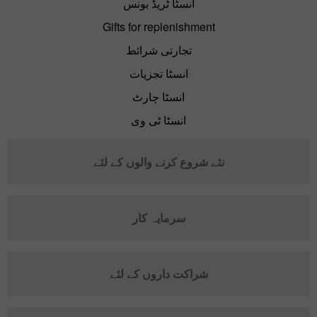
انسٹا ٹریڈ بونس
Gifts for replenishment
تجارتی شرائط
انسٹا تجزیات
انسٹا چارٹ
انسٹا ٹی وی
نئے شروع کرنے والوں کے لئے
سرمایہ کار
شراکت داروں کے لئے