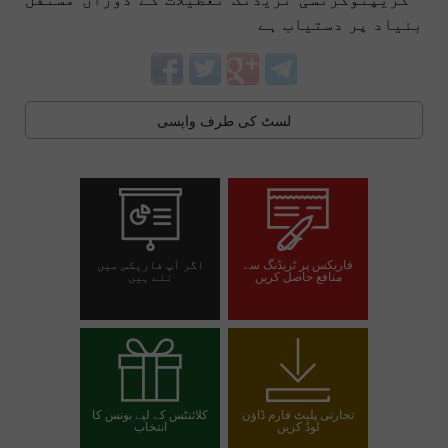
بنیاد پر دستیاب ہے
لسٹ کی طرف واپسی
فاریکس پر ٹریڈنگ سے
اگر آپ فاریکس میں
منافع حاصل کریں
نئے ہیں
تجارتی اکاؤنٹ کھولیں
ڈیمو اکاؤنٹ کھولیں
تجارتی پلیٹ فارم ڈاؤن
کلائنٹس کے لیے بونس کا
لوڈ کریں
انتخاب