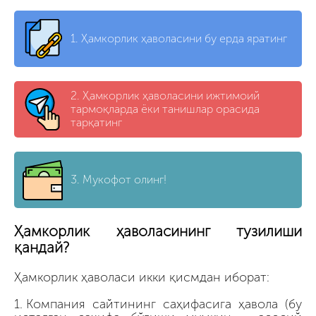
1.
Ҳамкорлик ҳаволасини бу ерда яратинг
2.
Ҳамкорлик ҳаволасини ижтимоий
тармоқларда ёки танишлар орасида
тарқатинг
3.
Мукофот олинг!
Ҳамкорлик ҳаволасининг тузилиши
қандай?
Ҳамкорлик ҳаволаси икки қисмдан иборат:
Компания сайтининг саҳифасига ҳавола (бу