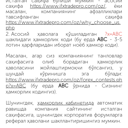
исталган саҳифа бўлиши мумкин - асосий
саҳифа
https://www.ifxtradepro.com/oz/
, ёки
масалан, компаниянинг афзалликлари
тавсифланган саҳифа
https://www.ifxtradepro.com/oz/why_choose_us.
php
Асосий ҳаволага қўшиладиган
?x=ABC
шаклидаги ҳамкорлик коди (бу ерда
ABC
- 3-5
лотин ҳарфларидан иборат ноёб ҳамкор коди).
Масалан, агар сиз компаниянинг танловлар
саҳифасига олиб борадиган ҳамкорлик
ҳаволасини жойлаштирмоқчи бўлсангиз, у
шундай кўринишга эга бўлади:
https://www.ifxtradepro.com/oz/forex_contests.ph
p?x=ABC
(бу ерда
АВС
ўрнида - Сизнинг
ҳамкорлик кодингиз).
Шунингдек,
ҳамкорлик кабинетида
автоматик
равишда компания сайтининг исталган
саҳифасига, шунингдек корпоратив форумларга
реферал ҳаволани шакллантиришингиз мумкин.