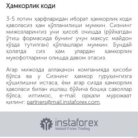
Ҳамкорлик коди
3-5 лотин ҳарфларидан иборат ҳамкорлик коди
ҳаволасиз ҳам қўлланилиши мумкин. Сизнинг
мижозларингиз уни ҳисоб очишда (рўйхатдан
ўтиш формасида бунинг учун махсус майдон
кўзда тутилган) қўллашлари мумкин. Бундай
ҳолатда сиз ҳам улардан ҳамкорлик
мукофотларини олишда давом этасиз.
Агар мижозда аллақачон компанияда ҳисоби
бўлса ва у Сизнинг ҳамкор гуруҳингизга
қўшилишни истаса, ёки агар сизда ҳамкорлик
ҳаволаси билан ишлаш бўйича бошқа саволлар
бўлса, илтимос, e-mail орқали мурожаат
қилинг:
partners@mail.instaforex.com
.