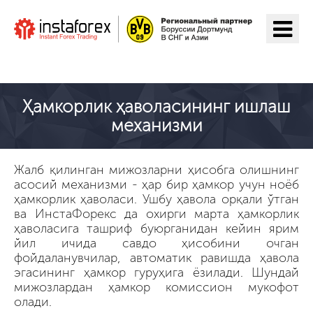
ИнстаФорекс га ўтиш
Ҳамкорлик ҳаволасининг ишлаш
механизми
Жалб қилинган мижозларни ҳисобга олишнинг
асосий механизми - ҳар бир ҳамкор учун ноёб
ҳамкорлик ҳаволаси. Ушбу ҳавола орқали ўтган
ва ИнстаФорекс да охирги марта ҳамкорлик
ҳаволасига ташриф буюрганидан кейин ярим
йил ичида савдо ҳисобини очган
фойдаланувчилар, автоматик равишда ҳавола
эгасининг ҳамкор гуруҳига ёзилади. Шундай
мижозлардан ҳамкор комиссион мукофот
олади.