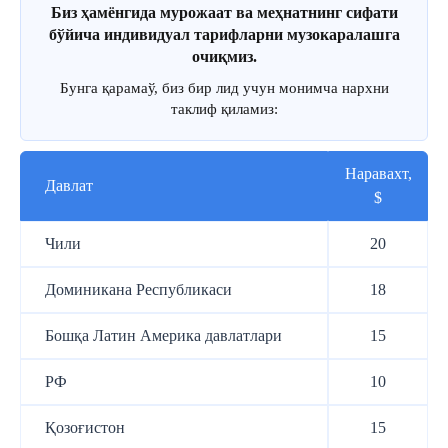
Биз ҳамёнгида мурожаат ва меҳнатнинг сифати
бўйича индивидуал тарифларни музокаралашга
очиқмиз.
Бунга қарамаў, биз бир лид учун монимча нархни
таклиф қиламиз:
Наравахт,
Давлат
$
Чили
20
Доминикана Республикаси
18
Бошқа Латин Америка давлатлари
15
РФ
10
Қозоғистон
15