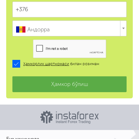
Андорра
Ҳамкорлик шартномаси
билан розиман
Ҳамкор бўлиш