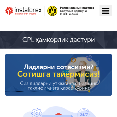
ИнстаФорекс га ўтиш
CPL ҳамкорлик дастури
Лидларни сотасизми?
Сотишга тайёрмисиз!
Сиз лидларни ўтказганда, бизнинг
таклифимизга қараб кўринг