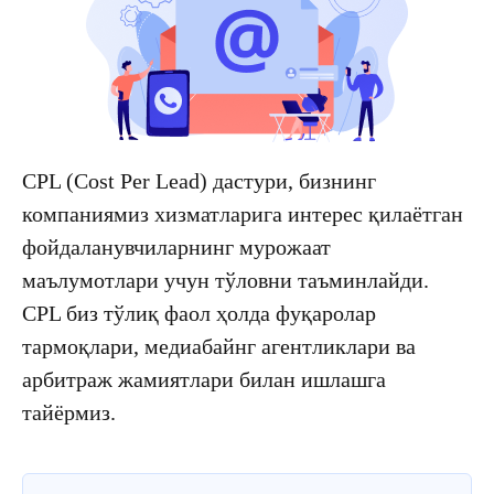
CPL (Cost Per Lead) дастури, бизнинг
компаниямиз хизматларига интерес қилаётган
фойдаланувчиларнинг мурожаат
маълумотлари учун тўловни таъминлайди.
CPL биз тўлиқ фаол ҳолда фуқаролар
тармоқлари, медиабайнг агентликлари ва
арбитраж жамиятлари билан ишлашга
тайёрмиз.