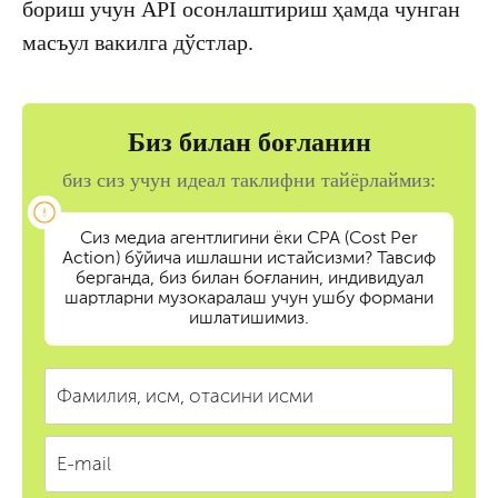
бориш учун API осонлаштириш ҳамда чунган
масъул вакилга дўстлар.
Биз билан боғланин
биз сиз учун идеал таклифни тайёрлаймиз:
Сиз медиа агентлигини ёки CPA (Cost Per
Action) бўйича ишлашни истайсизми? Тавсиф
берганда, биз билан боғланин, индивидуал
шартларни музокаралаш учун ушбу формани
ишлатишимиз.