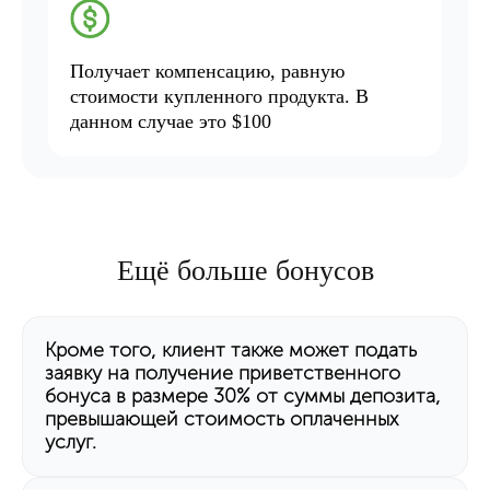
Получает компенсацию, равную
стоимости купленного продукта. В
данном случае это $100
Ещё больше бонусов
Кроме того, клиент также может подать
заявку на получение приветственного
бонуса в размере 30% от суммы депозита,
превышающей стоимость оплаченных
услуг.