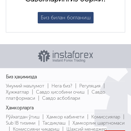
Биз билан боғланиш
Биз ҳақимизда
|
|
|
Умумий маълумот
Нега биз?
Регуляция
|
|
Ҳужжатлар
Савдо ҳисобини очиш
Савдо
|
платформаси
Савдо асбоблари
Ҳамкорларга
|
|
|
Рўйхатдан ўтиш
Ҳамкор кабинети
Комиссиялар
|
|
Sub IB тизими
Тасдиқлаш
Ҳамкорлик шартномаси
|
|
Комиссияни чиқариш
Шахсий менеджер