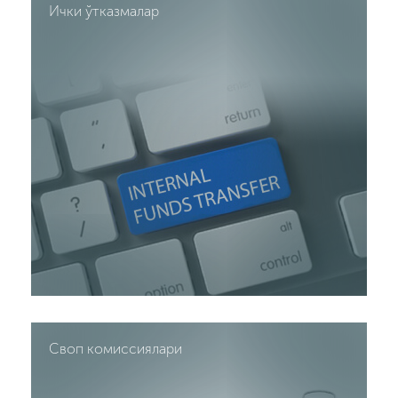
Ички ўтказмалар
Своп комиссиялари