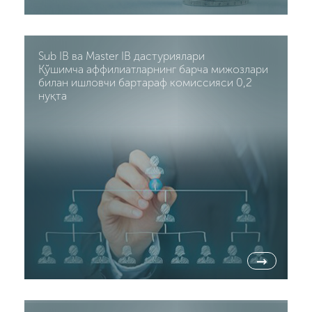
Sub IB ва Master IB дастуриялари
Қўшимча аффилиатларнинг барча мижозлари
билан ишловчи бартараф комиссияси 0,2
нуқта
→