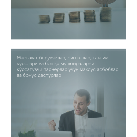
Маслахат берувчилар, сигналлар, таълим
курслари ва бошқа мушоираларни
кўрсатувчи парнерлар учун махсус асбоблар
ва бонус дастурлар