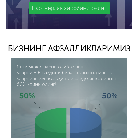
Партнёрлик ҳисобини очинг
БИЗНИНГ АФЗАЛЛИКЛАРИМИЗ
Янги мижозларни олиб келиш,
уларни PIP савдоси билан таништиринг ва
уларнинг муваффақиятли савдо ишларининг
50% -сини олинг!