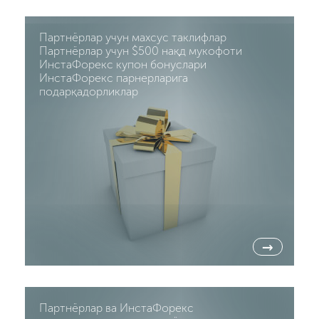
Партнёрлар учун махсус таклифлар
Партнёрлар учун $500 нақд мукофоти
ИнстаФорекс купон бонуслари
ИнстаФорекс парнерларига
подарқадорликлар
→
Партнёрлар ва ИнстаФорекс