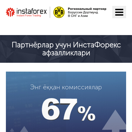
ИнстаФорекс га ўтиш
Партнёрлар учун ИнстаФорекс
афзалликлари
Энг ёққан комиссиялар