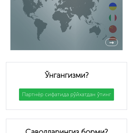
→
Ўнгангизми?
Партнёр сифатида рўйхатдан ўтинг
Саволларингиз борми?