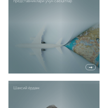
представниклари учун саёҳатлар
→
Шахсий ёрдам