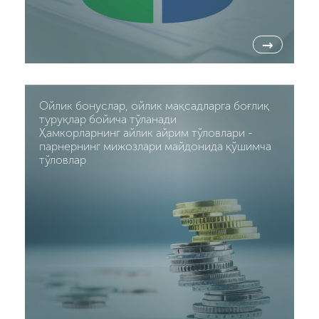
→
Ойлик бонуслар, ойлик мақсадларга боғлиқ
туруқлар бойича тўланади
Ҳамкорларнинг айлик айрим тўловлари -
парнернинг мижозлари майдонида қўшимча
тўловлар