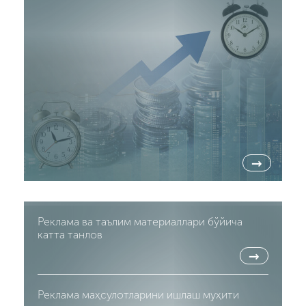
→
Реклама ва таълим материаллари бўйича
катта танлов
→
Реклама маҳсулотларини ишлаш муҳити