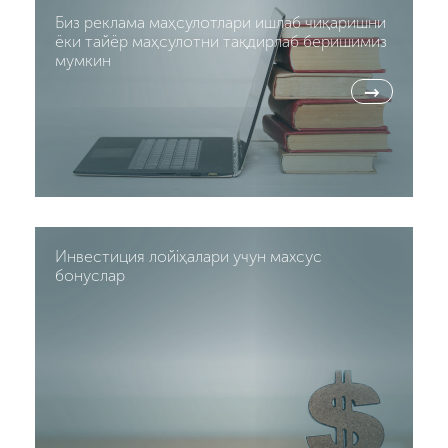
Биз реклама маҳсулотлари ишлаб чиқаришни
ёки тайёр маҳсулотни тақдирлаб беришимиз
мумкин
→
Инвестиция лойiҳалари учун махсус
бонуслар