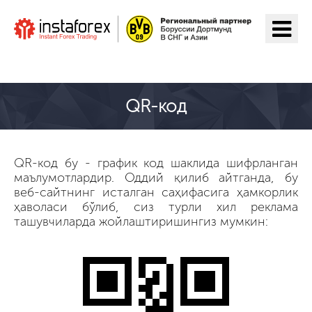
ИнстаФорекс га ўтиш
QR-код
QR-код бу - график код шаклида шифрланган
маълумотлардир. Оддий қилиб айтганда, бу
веб-сайтнинг исталган саҳифасига ҳамкорлик
ҳаволаси бўлиб, сиз турли хил реклама
ташувчиларда жойлаштиришингиз мумкин: