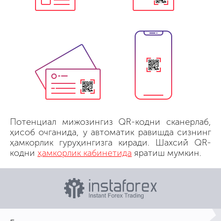
Потенциал мижозингиз QR-кодни сканерлаб,
ҳисоб очганида, у автоматик равишда сизнинг
ҳамкорлик гуруҳингизга киради. Шахсий QR-
кодни
ҳамкорлик кабинетида
яратиш мумкин.