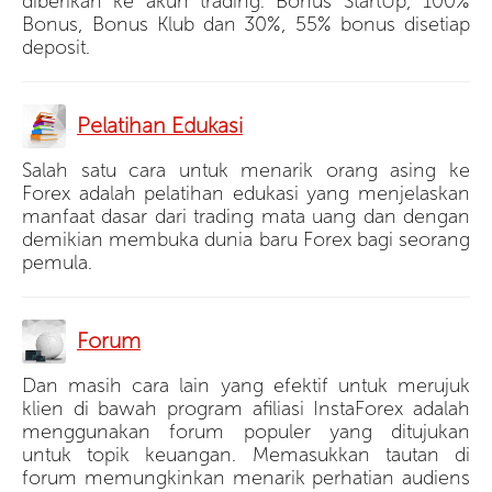
diberikan ke akun trading: Bonus StartUp, 100%
Bonus, Bonus Klub dan 30%, 55% bonus disetiap
deposit.
Pelatihan Edukasi
Salah satu cara untuk menarik orang asing ke
Forex adalah pelatihan edukasi yang menjelaskan
manfaat dasar dari trading mata uang dan dengan
demikian membuka dunia baru Forex bagi seorang
pemula.
Forum
Dan masih cara lain yang efektif untuk merujuk
klien di bawah program afiliasi InstaForex adalah
menggunakan forum populer yang ditujukan
untuk topik keuangan. Memasukkan tautan di
forum memungkinkan menarik perhatian audiens