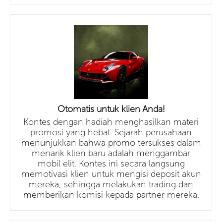
Otomatis untuk klien Anda!
Kontes dengan hadiah menghasilkan materi
promosi yang hebat. Sejarah perusahaan
menunjukkan bahwa promo tersukses dalam
menarik klien baru adalah menggambar
mobil elit. Kontes ini secara langsung
memotivasi klien untuk mengisi deposit akun
mereka, sehingga melakukan trading dan
memberikan komisi kepada partner mereka.