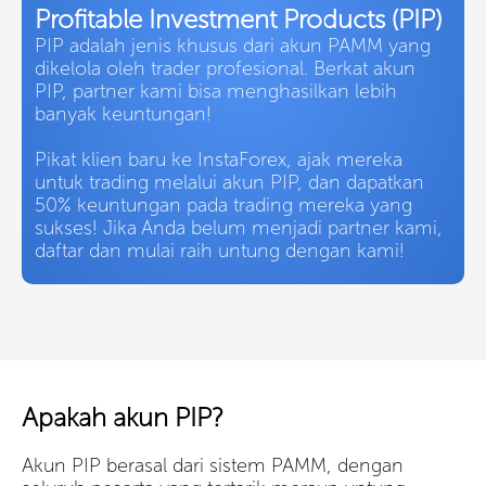
Profitable Investment Products (PIP)
PIP adalah jenis khusus dari akun PAMM yang
dikelola oleh trader profesional. Berkat akun
PIP, partner kami bisa menghasilkan lebih
banyak keuntungan!
Pikat klien baru ke InstaForex, ajak mereka
untuk trading melalui akun PIP, dan dapatkan
50% keuntungan pada trading mereka yang
sukses! Jika Anda belum menjadi partner kami,
daftar dan mulai raih untung dengan kami!
Apakah akun PIP?
Akun PIP berasal dari sistem PAMM, dengan