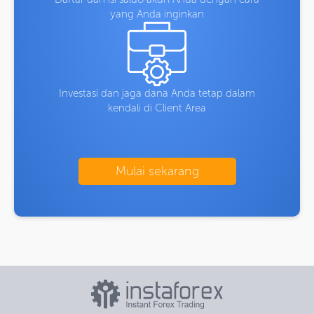
yang Anda inginkan
Investasi dan jaga dana Anda tetap dalam
kendali di Client Area
Mulai sekarang