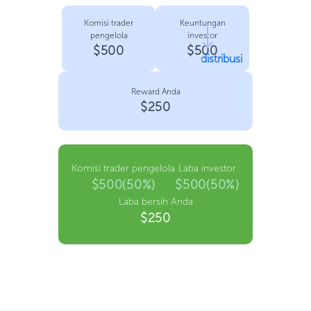
Komisi trader
Keuntungan
pengelola
investor
$500
$500
distribusi
Reward Anda
$250
Komisi trader pengelola
Laba investor
$500(50%)
$500(50%)
Laba bersih Anda
$250