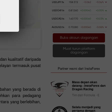
USDJPY.fx
158.372
-0.062
-0.04%
USDCHF.fx
0.81260
+0.00040
+0.05%
USDCAD.fx
1.40170
+0.00040
+0.03%
AUDUSD.fx
0.70280
-0.00040
-0.06%
Buka akaun dagangan
t wang
Pengeluaran wang
Muat turun platform
dagangan
an kualitatif daripada
elayan termasuk pusat
Partner resmi dari InstaForex
Masa depan akan
datang - InstaForex dan
mbahan yang berada di
Dragon Racing
lehkan para pedagang
Tim dari Formula - E
tara yang berlebihan,
Selalu menjadi yang
pertama dengan