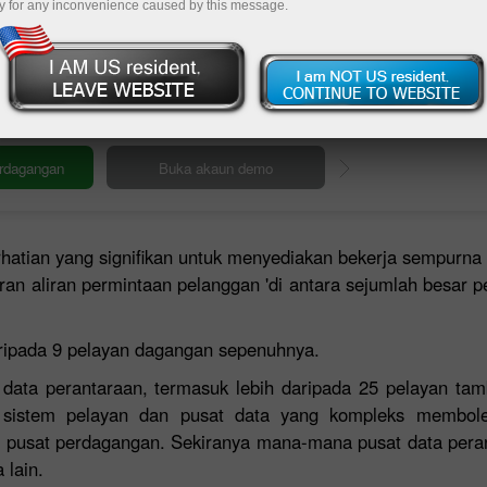
y for any inconvenience caused by this message.
Deposi
atian yang signifikan untuk menyediakan bekerja sempurna d
n aliran permintaan pelanggan 'di antara sejumlah besar p
aripada 9 pelayan dagangan sepenuhnya.
data perantaraan, termasuk lebih daripada 25 pelayan ta
u, sistem pelayan dan pusat data yang kompleks membo
pusat perdagangan. Sekiranya mana-mana pusat data peran
 lain.