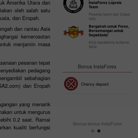
tuk Amerika Utara dan
InstaForex Loprais
Team
iakan oleh salah satu
Peserta resmi dari Dakar
usia, dan Eropah.
rally
Bergairah untuk Forex,
engah dan rantau Asia
Bersemangat untuk
Sepakbola!
ghargai kemerosotan
Klub sepakbola terkenal
k untuk menjamin masa
Italia
ksanaan pesanan tepat
Bonus InstaForex
menyediakan pedagang
mengambil sebahagian
Bonus 30%
Chancy deposit
-USA2.com) dan Eropah
dagangan yang menarik
Bonus Kelab InstaForex
unakan untuk mengurus
ebihi 0.2 saat. Ramai
Semua bonus InstaForex
an kualiti berfungsi