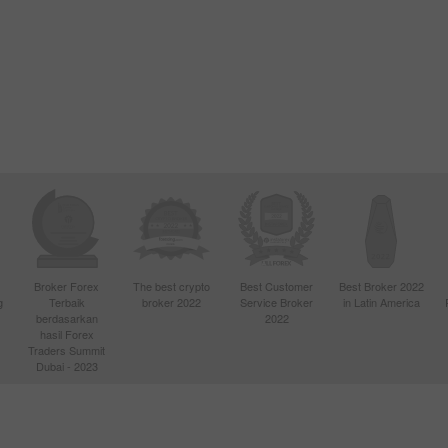
Broker Forex
The best crypto
Best Customer
Best Broker 2022
g
Terbaik
broker 2022
Service Broker
in Latin America
berdasarkan
2022
hasil Forex
Traders Summit
Dubai - 2023