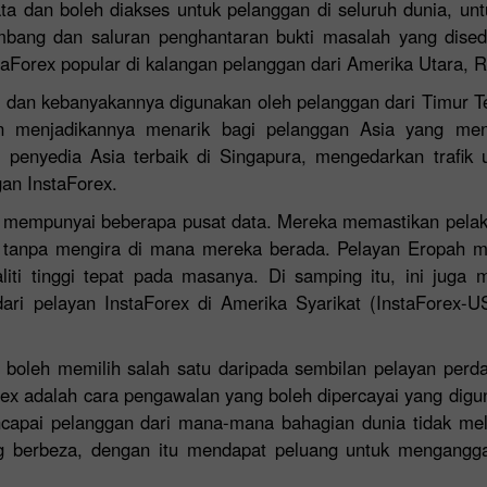
ta dan boleh diakses untuk pelanggan di seluruh dunia, un
mbang dan saluran penghantaran bukti masalah yang dised
taForex popular di kalangan pelanggan dari Amerika Utara, R
a dan kebanyakannya digunakan oleh pelanggan dari Timur T
n menjadikannya menarik bagi pelanggan Asia yang men
i penyedia Asia terbaik di Singapura, mengedarkan trafi
an InstaForex.
h mempunyai beberapa pusat data. Mereka memastikan pela
 tanpa mengira di mana mereka berada. Pelayan Eropah 
ti tinggi tepat pada masanya. Di samping itu, ini juga 
Bonus 30%
Chancy deposit
dari pelayan InstaForex di Amerika Syarikat (InstaForex
ia boleh memilih salah satu daripada sembilan pelayan per
Bonus Kelab InstaForex
rex adalah cara pengawalan yang boleh dipercayai yang dig
capai pelanggan dari mana-mana bahagian dunia tidak mel
erbeza, dengan itu mendapat peluang untuk menganggark