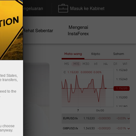
Deposit/Pengeluaran
Masuk ke Kabinet
Mengenai
en
Rehat Sebentar
InstaForex
Mata wang
Kripto
Saham
M5
M15
M30
H1
H4
D1
W1
C
1
.
1
5
2
2
0
0
.
0
0
0
0
0
0
.
0
0
%
ted States,
 transfers,
ceed to the
.
EURUSD.fx
1.15220
-0.00030
-0.03%
ou choose
GBPUSD.fx
1.34530
-0.00020
-0.01%
 anyway.