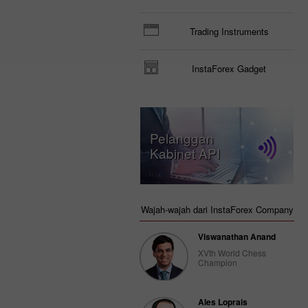
Trading Instruments
InstaForex Gadget
Pelanggan
Kabinet API
Wajah-wajah dari InstaForex Company
Viswanathan Anand
XVth World Chess
Champion
Ales Loprais