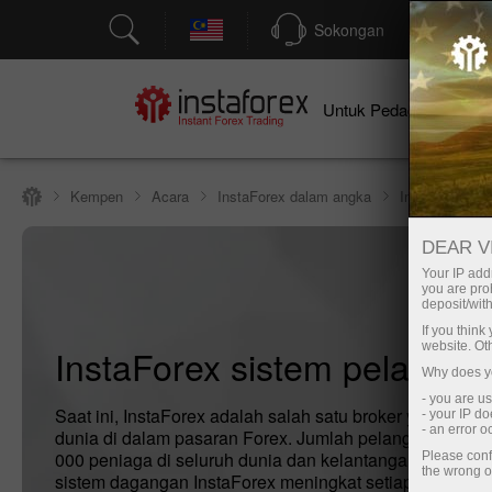
Sokongan
P
Un
Untuk Pedagang
Kempen
Acara
InstaForex dalam angka
InstaForex si
DEAR V
Your IP addr
you are proh
deposit/with
If you thin
website. Ot
InstaForex sistem pelayan
Why does yo
- you are u
Saat ini, InstaForex adalah salah satu broker yang terk
- your IP d
- an error 
dunia di dalam pasaran Forex. Jumlah pelanggan meleb
000 peniaga di seluruh dunia dan kelantangan operasi 
Please conf
the wrong o
sistem dagangan InstaForex meningkat setiap hari.