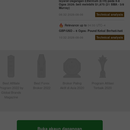
Isyarat Dagangan Ethereum (ETH) pada 6-8
Ogos 2026: beli melebihi $1,875 (21 SMA - 3/8
Murray)
06:32 2026-08-06
Technical analysis
Relevance up to
04:00 UTC--4
GBP/USD – 6 Ogos: Pound Kekal Berhati-hati
10:32 2026-08-06
Technical analysis
Best Affiliate
Best Forex
Broker Paling
Program Afiliasi
Program 2022 by
Broker 2022
Aktif di Asia 2020
Terbaik 2020
Global Brands
Magazine
Buka akaun dagangan