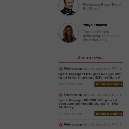
Pemenang Pingat Perak
Rali Dakar.
Yuliya Efimova
Tiga kali Olimpik
pemenang pingat pada
2012 dan 2016
Analisis terbaik
Relevance up to
00:00 2026-08-20 UTC--4
Isyarat Dagangan EMAS pada 6-8 Ogos 2026:
jual di bawah $4,296 (200 EMA - 3/8 Murray)
06:15 2026-08-06
Technical analysis
Relevance up to
01:00 2026-08-18 UTC--4
Isyarat Dagangan BITCOIN (BTC) pada 4-6
Ogos 2026: beli melebihi $63,150 (21 SMA -
1/8 Murray)
07:04 2026-08-04
Technical analysis
Relevance up to
00:00 2026-08-20 UTC--4