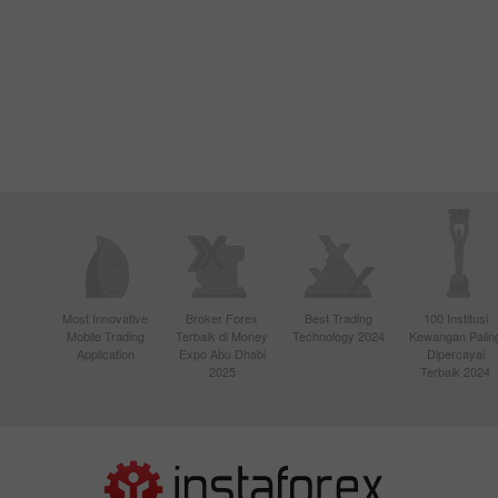
Most Innovative
Broker Forex
Best Trading
100 Institusi
Mobile Trading
Terbaik di Money
Technology 2024
Kewangan Palin
Application
Expo Abu Dhabi
Dipercayai
2025
Terbaik 2024