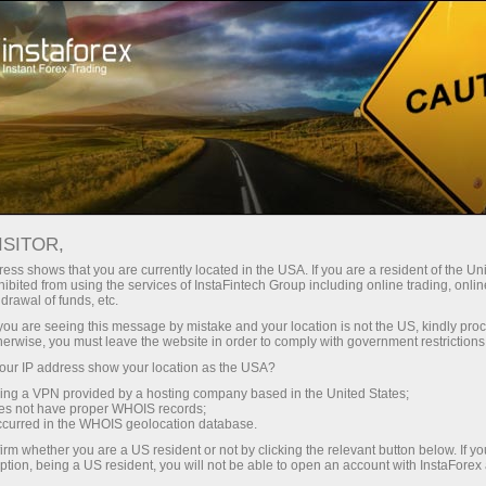
embukaan akaun segera
Platform dagangan
tuk Pedagang
Untuk Rakan
Untuk Pelabur
Kemp
Baru
Niaga
stem pelayan
ISITOR,
ess shows that you are currently located in the USA. If you are a resident of the Uni
ibited from using the services of InstaFintech Group including online trading, online
drawal of funds, etc.
k you are seeing this message by mistake and your location is not the US, kindly pro
herwise, you must leave the website in order to comply with government restrictions
ur IP address show your location as the USA?
sing a VPN provided by a hosting company based in the United States;
emuka di
oes not have proper WHOIS records;
occurred in the WHOIS geolocation database.
ihi 7 000
dalam
irm whether you are a US resident or not by clicking the relevant button below. If y
ption, being a US resident, you will not be able to open an account with InstaForex