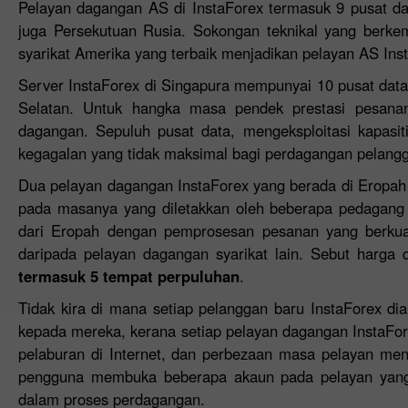
Pelayan dagangan AS di InstaForex termasuk 9 pusat da
juga Persekutuan Rusia. Sokongan teknikal yang berke
syarikat Amerika yang terbaik menjadikan pelayan AS Ins
Server InstaForex di Singapura mempunyai 10 pusat dat
Selatan. Untuk hangka masa pendek prestasi pesana
dagangan. Sepuluh pusat data, mengeksploitasi kapasit
kegagalan yang tidak maksimal bagi perdagangan pelangg
Dua pelayan dagangan InstaForex yang berada di Eropa
pada masanya yang diletakkan oleh beberapa pedagang
dari Eropah dengan pemprosesan pesanan yang berkuali
daripada pelayan dagangan syarikat lain. Sebut harga 
termasuk 5 tempat perpuluhan
.
Tidak kira di mana setiap pelanggan baru InstaForex d
kepada mereka, kerana setiap pelayan dagangan InstaFo
pelaburan di Internet, dan perbezaan masa pelayan men
pengguna membuka beberapa akaun pada pelayan yang b
dalam proses perdagangan.