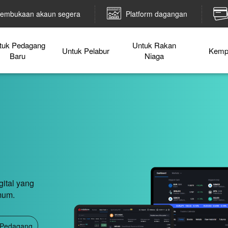
embukaan akaun segera
Platform dagangan
tuk Pedagang
Untuk Rakan
Untuk Pelabur
Kemp
Baru
Niaga
kaedah
 untuk dagangan yang
%
erasi baharu
an
n anda, dan gandakan keuntungan.
u yang tersedia untuk semua.
gital yang
elusan semua transaksi.
ng maksimum untuk dagangan yang menguntungkan.
mum.
n Pengeluaran Keuntungan
Tiada Pengesahan
biliti
Ketelusan
EB
ther
Pengehosan VPS
Litecoin
Ethereum
Dagangan IPO
 Pedagang