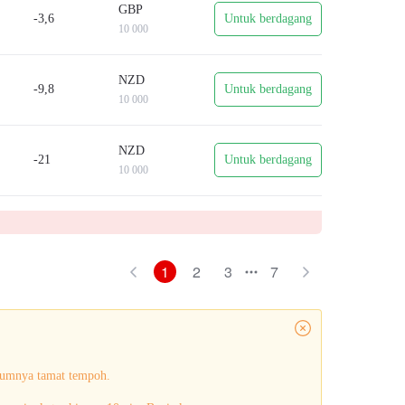
GBP
-3,6
Untuk berdagang
10 000
NZD
-9,8
Untuk berdagang
10 000
NZD
-21
Untuk berdagang
10 000
1
2
3
7
elumnya tamat tempoh.