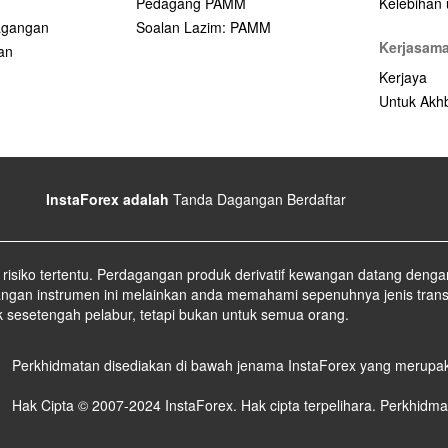
Pedagang PAMM
Kelebihan u
agangan
Soalan Lazim: PAMM
Kerjasam
an
Kerjaya
Untuk Akh
InstaForex adalah
Tanda Dagangan Berdaftar
isiko tertentu. Perdagangan produk derivatif kewangan datang dengan
agangan instrumen ini melainkan anda memahami sepenuhnya jenis tra
k sesetengah pelabur, tetapi bukan untuk semua orang.
Perkhidmatan disediakan di bawah jenama InstaForex yang merupaka
Hak Cipta © 2007-2024 InstaForex. Hak cipta terpelihara. Perkhidm