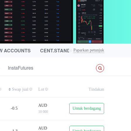
AW ACCOUNTS
CENT.STANDARD ACCOUNTS
Paparkan petunjuk
o
InstaFutures
etiap pip berjumlah USD 0.01, dan margin bermula
Swap jual
Lot
Tindakan
AUD
-0.5
Untuk berdagang
10 000
an yang dibawa ke hari berikutnya.
AUD