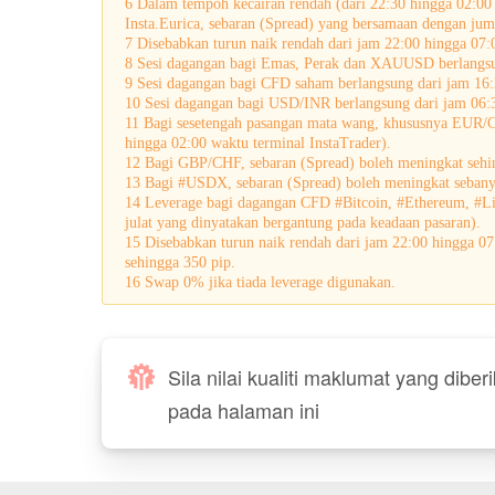
6 Dalam tempoh kecairan rendah (dari 22:30 hingga 02:00
Insta.Eurica, sebaran (Spread) yang bersamaan dengan juml
7 Disebabkan turun naik rendah dari jam 22:00 hingga 07
8 Sesi dagangan bagi Emas, Perak dan XAUUSD berlangsun
9 Sesi dagangan bagi CFD saham berlangsung dari jam 16:
10 Sesi dagangan bagi USD/INR berlangsung dari jam 06:
11 Bagi sesetengah pasangan mata wang, khususnya EUR/C
hingga 02:00 waktu terminal InstaTrader).
12 Bagi GBP/CHF, sebaran (Spread) boleh meningkat sehi
13 Bagi #USDX, sebaran (Spread) boleh meningkat sebany
14 Leverage bagi dagangan CFD #Bitcoin, #Ethereum, #Lit
julat yang dinyatakan bergantung pada keadaan pasaran).
15 Disebabkan turun naik rendah dari jam 22:00 hingga 
sehingga 350 pip.
16 Swap 0% jika tiada leverage digunakan.
Sila nilai kualiti maklumat yang diber
pada halaman ini