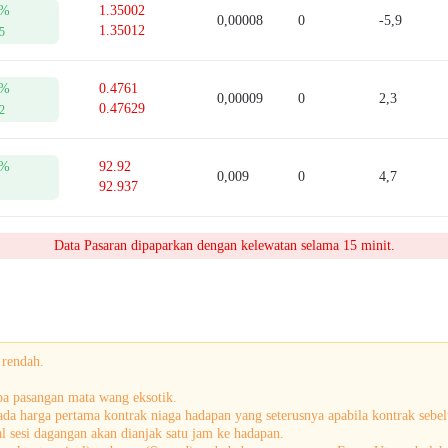
3%
1.35002
0,00008
0
-5,9
1.35012
5
8%
0.4761
0,00009
0
2,3
0.47629
2
6%
92.92
0,009
0
4,7
92.937
Data Pasaran dipaparkan dengan kelewatan selama 15 minit.
 rendah.
apa pasangan mata wang eksotik.
ada harga pertama kontrak niaga hadapan yang seterusnya apabila kontrak seb
l sesi dagangan akan dianjak satu jam ke hadapan.