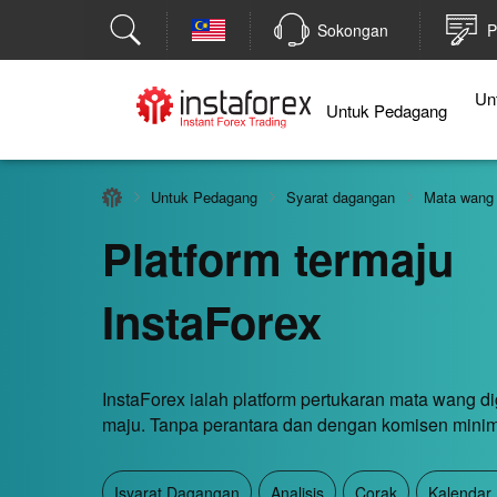
Sokongan
P
Un
Untuk Pedagang
Untuk Pedagang
Untuk Pedagang
Untuk Pedagang
Untuk Pedagang
Untuk Pedagang
Syarat dagangan
Syarat dagangan
Syarat dagangan
Syarat dagangan
Syarat dagangan
Mata wang
Mata wang
Mata wang
Mata wang
Mata wang
Platform termaju
Lebih daripada 7 
Peluang maksimum
Bonus Deposit 30
Alat pelaburan gen
InstaForex
deposit/pengeluar
berjaya
Dapatkan bonus, tingkatkan peluang perdaganga
Sistem PAMM ialah alat pelaburan generasi bahar
InstaForex ialah platform pertukaran mata wang di
Kami menjamin keselamatan deposit anda dan ket
Syarat dagangan InstaForex menyediakan pelua
maju. Tanpa perantara dan dengan komisen mini
Untuk Setiap Deposit
Bonus Kelab
Kemungkina
Keuntungan atau Pulangan
Keselamatan
Fleksi
Chancy Deposit
Deposit melalui Kad Bank
Jenis Akaun
Platform Dagangan
Bitcoin
Dagangan W
PayCo
Te
Isyarat Dagangan
Analisis
Corak
Kalendar