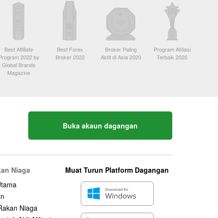
Best Affiliate
Best Forex
Broker Paling
Program Afiliasi
Program 2022 by
Broker 2022
Aktif di Asia 2020
Terbaik 2020
Global Brands
Magazine
Buka akaun dagangan
kan Niaga
Muat Turun Platform Dagangan
Utama
an
Rakan Niaga