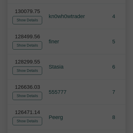
130079.75
kn0wh0wtrader
4
Show Details
128499.56
finer
5
Show Details
128299.55
Stasia
6
Show Details
126636.03
555777
7
Show Details
126471.14
Peerg
8
Show Details