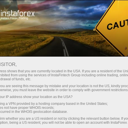
Great Race
Contests
Campaigns
ISITOR,
Great Race
ess shows that you are currently located in the USA. If you are a resident of the Uni
ibited from using the services of InstaFintech Group including online trading, online
drawal of funds, etc.
InstaForex Great Race is one of the most
k you are seeing this message by mistake and your location is not the US, kindly pro
popular contests among demo-accounts! It
herwise, you must leave the website in order to comply with government restrictions
includes four stages and the final with the prize
ur IP address show your location as the USA?
pool $55,000.
sing a VPN provided by a hosting company based in the United States;
oes not have proper WHOIS records;
occurred in the WHOIS geolocation database.
Register
irm whether you are a US resident or not by clicking the relevant button below. If y
ption, being a US resident, you will not be able to open an account with InstaForex