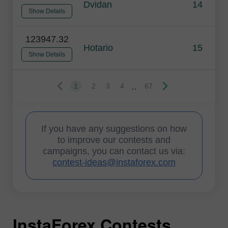
Dvidan
14
Show Details
123947.32
Hotario
15
Show Details
..
1
2
3
4
67
If you have any suggestions on how
to improve our contests and
campaigns, you can contact us via:
contest-ideas@instaforex.com
InstaForex Contests
I
I
I
I
I
I
I