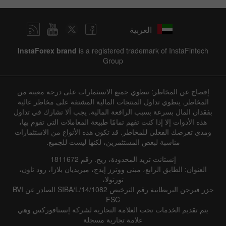
العربية
InstaForex brand
is a registered trademark of InstaFintech
Group
إفصاح عن المخاطر: تنطوي جميع الاستثمارات على درجة معينة من
المخاطر. ينطوي تداول المنتجات المالية المشتقة على مخاطر عالية
بفقدان المال بسرعة بسبب الرافعة المالية. يجب ألا تشارك في تداول
هذه الأدوات إلا إذا كنت تفهم تمامًا طبيعة المعاملات التي تقوم بها،
ومدى تعرضك الفعلي للمخاطر. قد تكون هذه الأنواع من الاستثمارات
مناسبة لبعض المستثمرين، لكنها ليست للجميع.
إنستانت تريد المحدودة، ريج. رقم 1811672
العنوان: الطابق الرابع، مبنى ووترز إيدج، ميريديان بلازا، رود تاون،
تورتولا،
جزر فيرجن البريطانية رقم الترخيص SIBA/L/14/1082 الصادر عن BVI
FSC
يتم تقديم الخدمات تحت العلامة التجارية لشركة إنستافوركس وهي
علامة تجارية مسجلة