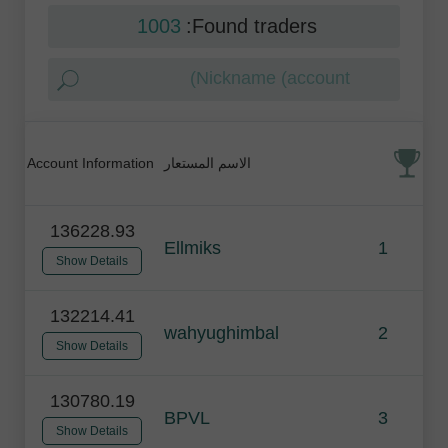
1003
Found traders:
Account Information
الاسم المستعار
136228.93
Ellmiks
1
Show Details
132214.41
wahyughimbal
2
Show Details
130780.19
BPVL
3
Show Details