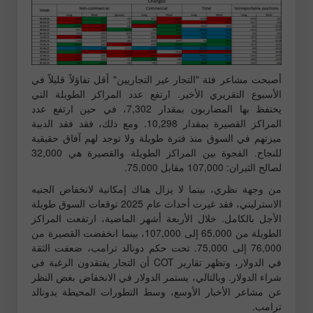
أصبحت مشاعر فئة "التجار غير التجاريين" أقل تفاؤلاً قليلاً في
الأسبوع التقريري الأخير. ارتفع عدد المراكز الطويلة التي
يحتفظ بها المضاربون بمقدار 7,302، في حين ارتفع عدد
المراكز القصيرة بمقدار 10,298. ومع ذلك، فقد فقد الدببة
ميزتهم في السوق منذ فترة طويلة ولا توجد لهم آفاق حقيقية
للنجاح. الفجوة بين المراكز الطويلة والقصيرة هي 32,000
لصالح الثيران: 107,000 مقابل 75,000.
من وجهة نظري، بينما لا يزال هناك إمكانية لانخفاض الجنيه
الاسترليني، فقد غيرت أحداث عام 2025 توقعات السوق طويلة
الأجل بالكامل. خلال الأربعة أشهر الماضية، ارتفعت المراكز
الطويلة من 65,000 إلى 107,000، بينما انخفضت القصيرة من
76,000 إلى 75,000. تحت حكم دونالد ترامب، ضعفت الثقة
في الدولار، وتظهر تقارير COT أن التجار يفتقدون الرغبة في
شراء الدولار. وبالتالي، يستمر الدولار في الانخفاض بغض النظر
عن مشاعر الأخبار الأوسع، وسط التطورات المحيطة بدونالد
ترامب.