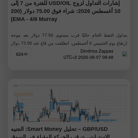
إشارات التداول لزوج USD/OIL للفترة من 7 إلى
10 أغسطس 2026: شراء فوق 75.00 دولار (200
EMA - 4/8 Murray)
يتداول النفط الخام حاليًا قرب مستوى 77.56 دولار بعد موجة
ارتفاع يوم الخميس 6 أغسطس، انطلقت من قاع عند 73.90 دولار
Dimitrios Zappas
إلى قمة عند 77.50 دولار. من المرجح أن يواصل
624
08:48 2026-08-07 UTC+2
GBP/USD – تحليل Smart Money: الجنيه
الإسترليني يترقب الحركة المقبلة في السوق