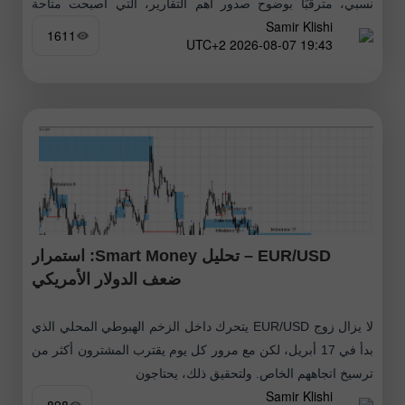
نسبي، مترقبًا بوضوح صدور أهم التقارير، التي أصبحت متاحة
Samir Klishi
اليوم. هذه التقارير حسمت فعليًا الجدل حول ما إذا كانت لجنة
1611
19:43 2026-08-07 UTC+2
السوق المفتوحة
EUR/USD – تحليل Smart Money: استمرار
ضعف الدولار الأمريكي
لا يزال زوج EUR/USD يتحرك داخل الزخم الهبوطي المحلي الذي
بدأ في 17 أبريل، لكن مع مرور كل يوم يقترب المشترون أكثر من
ترسيخ اتجاههم الخاص. ولتحقيق ذلك، يحتاجون
Samir Klishi