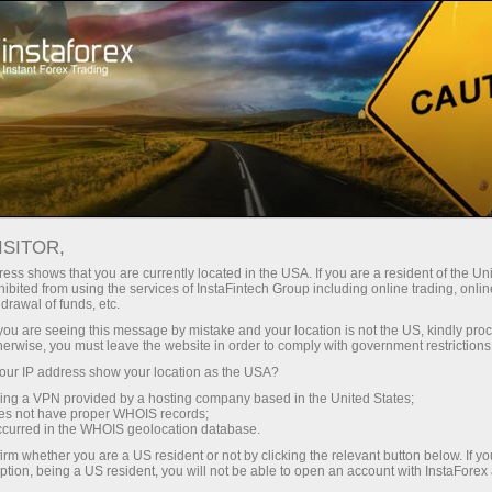
للمتداولين
تحليلات الفوركس
المراجعات التحليلية
Technical analysis
ISITOR,
ess shows that you are currently located in the USA. If you are a resident of the Uni
09.07.2025 11:05 AM
ibited from using the services of InstaFintech Group including online trading, online
drawal of funds, etc.
التوقعات لزوج العملات GBP/USD في 9
k you are seeing this message by mistake and your location is not the US, kindly pro
herwise, you must leave the website in order to comply with government restrictions
يوليو 2025
ur IP address show your location as the USA?
sing a VPN provided by a hosting company based in the United States;
oes not have proper WHOIS records;
occurred in the WHOIS geolocation database.
على الرسم البياني الساعي، سقطت الزوج GBP/USD يوم
irm whether you are a US resident or not by clicking the relevant button below. If y
الثلاثاء إلى مستوى فيبوناتشي 127.2% عند 1.3527، وارتد منه،
ption, being a US resident, you will not be able to open an account with InstaForex
وتحول لصالح الجنيه الاسترليني. قد يشير هذا إلى نهاية الحركة