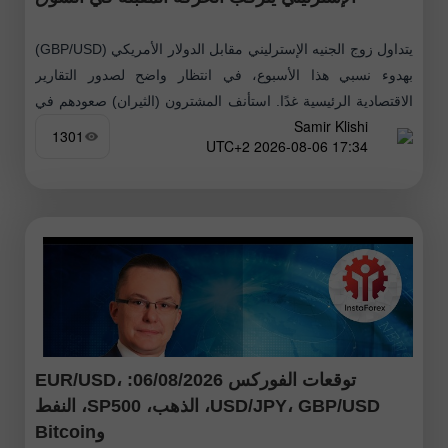
يتداول زوج الجنيه الإسترليني مقابل الدولار الأمريكي (GBP/USD)
بهدوء نسبي هذا الأسبوع، في انتظار واضح لصدور التقارير
الاقتصادية الرئيسية غدًا. استأنف المشترون (الثيران) صعودهم في
Samir Klishi
نهاية يونيو، تلاه تصحيح هبوطي
1301
17:34 2026-08-06 UTC+2
توقعات الفوركس 06/08/2026: EUR/USD،
USD/JPY، GBP/USD، الذهب، SP500، النفط
وBitcoin