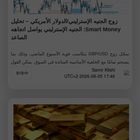
زوج الجنيه الإسترليني/الدولار الأمريكي – تحليل
Smart Money: الجنيه الإسترليني يواصل اتجاهه
الصاعد
سجّل زوج GBP/USD مكاسب قوية الأسبوع الماضي، وذلك بما
ينسجم تمامًا مع الخلفية الأساسية السائدة في السوق. يمكن القول
Samir Klishi
إن الثيران أطلقوا موجة صعود جديدة في نهاية يونيو، تلتها حركة
918
17:46 2026-08-05 UTC+2