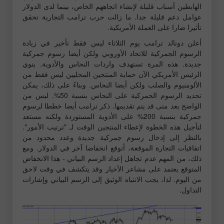
الهابطين أسباب قليلة لإنشاء اتجاههم الخاص، بينما لدى الدولار
عوامل دعم قليلة جدا. ما زالت حرب ترامب التجارية تحقق
تأثيرا ضارا على العملة الأمريكية.
أعلن دونالد ترامب يوم الثلاثاء ليس فقط تأخير في زيادة
الرسوم الجمركية للاتحاد الأوروبي ولكن أيضا رسوم جمركية
جديدة. هذه المرة تستهدف واردات النحاس والأدوية. ينوي
الرئيس الأمريكي الآن حماية المنتجين المحليين ليس فقط من
الألومنيوم والصلب ولكن أيضا النحاس. وبناءً على ذلك، يمكن
تحديد الرسوم الجمركية على النحاس بنسبة 50%. ليس من
الواضح بعد متى قد يتم تقديمها. ذكر ترامب أيضا خططا لرسوم
جمركية بنسبة 200% على الأدوية المستوردة ولكنه مستعد
لتأجيل هذه الخطوة لإعطاء المنتجين الوقت لـ "ترتيب الأمور".
بالنظر إلى إدخال رسوم جمركية جديدة وعدد محدود من
اتفاقيات التجارة الموقعة، أتوقع انخفاضا آخر في الدولار. ومع
ذلك، من المهم عدم تجاهل إعداد الرسم البياني - هذا الانخفاض
المتوقع يعتمد على مشاعر الأخبار وقد يتكشف في وقت لاحق
من اليوم. لذا، يجب الانتباه الوثيق إلى الرسم البياني وإشارات
التداول.