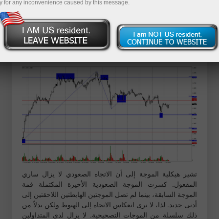
y for any inconvenience caused by this message.
الهابطة الأخيرة. اليوم، قد يستمر النمو نحو منطقة المقاومة من
1.3611–1.3633. كسر فوق هذه المنطقة سيزيد من فرص
النمو الأخرى نحو المستوى القادم من فيبوناتشي 200.0% عند
1.3749. سيسمح ارتداد من منطقة المقاومة للدولار بالعودة
إلى 1.3527.
تشير هيكلية الموجة إلى أن الاتجاه الصعودي لا يزال ساري
المفعول. كسرت الموجة الصعودية الأخيرة المكتملة قمة
الموجة السابقة، بينما لم تصل الموجتين الهابطتين اللاحقتين إلى
أدنى جديد. لذا، لا نرى انعكاس الاتجاه إلى الهبوط ولكن بدلاً من
ذلك سلسلة من الموجات التصحيحية. لا يزال لدى المتداولين