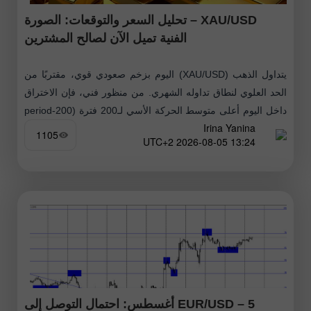
XAU/USD – تحليل السعر والتوقعات: الصورة
الفنية تميل الآن لصالح المشترين
يتداول الذهب (XAU/USD) اليوم بزخم صعودي قوي، مقتربًا من
الحد العلوي لنطاق تداوله الشهري. من منظور فني، فإن الاختراق
داخل اليوم أعلى متوسط الحركة الأسي لـ200 فترة (200-period
Irina Yanina
Exponential Moving
1105
13:24 2026-08-05 UTC+2
EUR/USD – 5 أغسطس: احتمال التوصل إلى