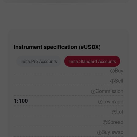
Instrument specification (#USDX)
ounts
Insta.Pro Accounts
Insta.Standard Accounts
Buy
Sell
Commission
1:100
Leverage
Lot
Spread
Buy
swap