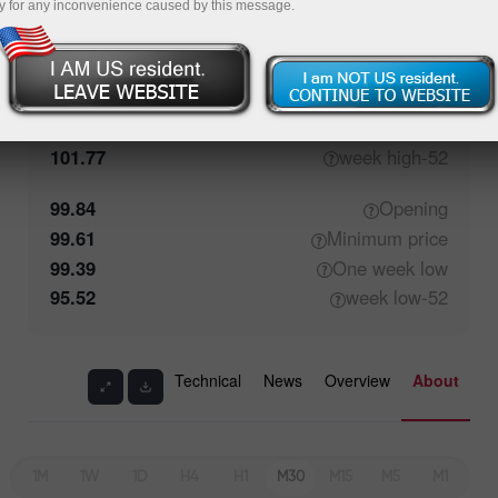
y for any inconvenience caused by this message.
99.83
Closing
99.66
Maximum
price
101.04
One week
high
101.77
high
52-week
99.84
Opening
99.61
Minimum
price
99.39
One week
low
95.52
low
52-week
Technical
News
Overview
About
1M
1W
1D
H4
H1
M30
M15
M5
M1