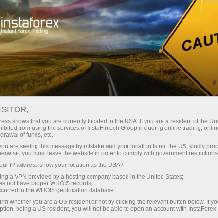
#USDX
أدوات التداول
ظروف التداول
للمتداولين
ISITOR,
USDX
ess shows that you are currently located in the USA. If you are a resident of the Uni
ibited from using the services of InstaFintech Group including online trading, online
drawal of funds, etc.
k you are seeing this message by mistake and your location is not the US, kindly pro
99.69
%)
(
06 Aug 2026 02:19
herwise, you must leave the website in order to comply with government restrictions
ur IP address show your location as the USA?
Sell
Buy
sing a VPN provided by a hosting company based in the United States;
oes not have proper WHOIS records;
99.63
99.69
occurred in the WHOIS geolocation database.
irm whether you are a US resident or not by clicking the relevant button below. If y
ption, being a US resident, you will not be able to open an account with InstaForex
0%
Traders' feedback
100%