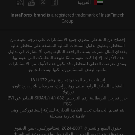
العربية
InstaForex brand
is a registered trademark of InstaFintech
Group
إفصاح عن المخاطر: تنطوي جميع الاستثمارات على درجة معينة من
المخاطر. ينطوي تداول المنتجات المالية المشتقة على مخاطر عالية
بفقدان المال بسرعة بسبب الرافعة المالية. يجب ألا تشارك في تداول
هذه الأدوات إلا إذا كنت تفهم تمامًا طبيعة المعاملات التي تقوم بها،
ومدى تعرضك الفعلي للمخاطر. قد تكون هذه الأنواع من الاستثمارات
مناسبة لبعض المستثمرين، لكنها ليست للجميع.
إنستانت تريد المحدودة، ريج. رقم 1811672
العنوان: الطابق الرابع، مبنى ووترز إيدج، ميريديان بلازا، رود تاون،
تورتولا،
جزر فيرجن البريطانية رقم الترخيص SIBA/L/14/1082 الصادر عن BVI
FSC
يتم تقديم الخدمات تحت العلامة التجارية لشركة إنستافوركس وهي
علامة تجارية مسجلة
حقوق الطبع والنشر © 2007-2024 إنستافوركس. جميع الحقوق
محفوظة. يتم تقديم الخدمات المالية بواسطة مجموعة إنستافينتك.