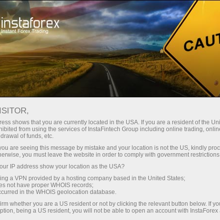
Про компанію
ІнстаСпорт
InstaForex Loprais Team
Відео Loprais Team
ВІДЕО КОМАНДИ
ISITOR,
ess shows that you are currently located in the USA. If you are a resident of the Uni
INSTAFOREX LOPRAIS TEAM
ibited from using the services of InstaFintech Group including online trading, online
drawal of funds, etc.
k you are seeing this message by mistake and your location is not the US, kindly pro
herwise, you must leave the website in order to comply with government restrictions
ur IP address show your location as the USA?
Відкрити торговий рахунок
sing a VPN provided by a hosting company based in the United States;
oes not have proper WHOIS records;
occurred in the WHOIS geolocation database.
Відкрити демо-рахунок
irm whether you are a US resident or not by clicking the relevant button below. If y
ption, being a US resident, you will not be able to open an account with InstaForex