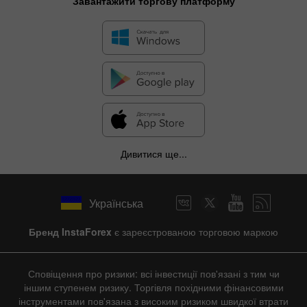
Завантажити торгову платформу
Дивитися ще...
Українська
Бренд InstaForex
є зареєстрованою торговою маркою
Сповіщення про ризики: всі інвестиції пов'язані з тим чи
іншим ступенем ризику. Торгівля похідними фінансовими
інструментами пов'язана з високим ризиком швидкої втрати