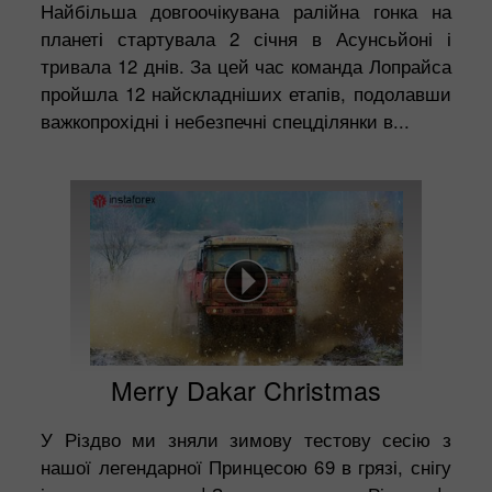
Найбільша довгоочікувана ралійна гонка на
планеті стартувала 2 січня в Асунсьйоні і
тривала 12 днів. За цей час команда Лопрайса
пройшла 12 найскладніших етапів, подолавши
важкопрохідні і небезпечні спецділянки в...
Merry Dakar Christmas
У Різдво ми зняли зимову тестову сесію з
нашої легендарної Принцесою 69 в грязі, снігу