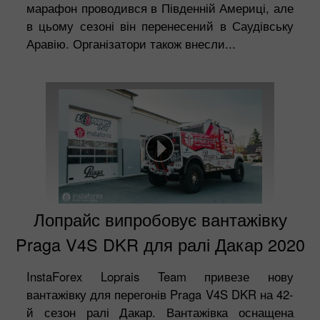
марафон проводився в Південній Америці, але
в цьому сезоні він перенесений в Саудівську
Аравію. Організатори також внесли...
Лопрайс випробовує вантажівку
Praga V4S DKR для ралі Дакар 2020
InstaForex Loprais Team привезе нову
вантажівку для перегонів Praga V4S DKR на 42-
й сезон ралі Дакар. Вантажівка оснащена