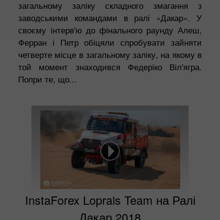
загальному заліку складного змагання з
заводськими командами в ралі «Дакар». У
своєму інтерв'ю до фінального раунду Алеш,
Ферран і Петр обіцяли спробувати зайняти
четверте місце в загальному заліку, на якому в
той момент знаходився Федеріко Віл'ягра.
Попри те, що...
InstaForex Loprais Team на Ралі
Дакар 2018