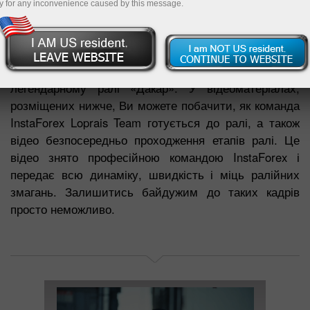
y for any inconvenience caused by this message.
На цій сторінці представлені репортажі, зняті під час
участі команди InstaForex Loprais Team в тих чи
інших ралі-марафонах, у тому числі і у
легендарному ралі «Дакар». У відеоматеріалах,
розміщених нижче, Ви можете побачити, як команда
InstaForex Loprais Team готується до ралі, а також
відео безпосередньо проходження етапів ралі. Це
відео знято професійною командою InstaForex і
передає всю динаміку, швидкість і міць ралійних
змагань. Залишитись байдужим до таких кадрів
просто неможливо.