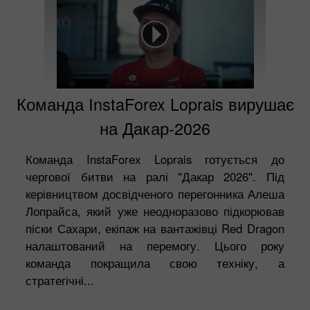
Команда InstaForex Loprais вирушає
на Дакар-2026
Команда InstaForex Loprais готується до
чергової битви на ралі "Дакар 2026". Під
керівництвом досвідченого перегонника Алеша
Лопрайса, який уже неодноразово підкорював
піски Сахари, екіпаж на вантажівці Red Dragon
налаштований на перемогу. Цього року
команда покращила свою техніку, а
стратегічні...