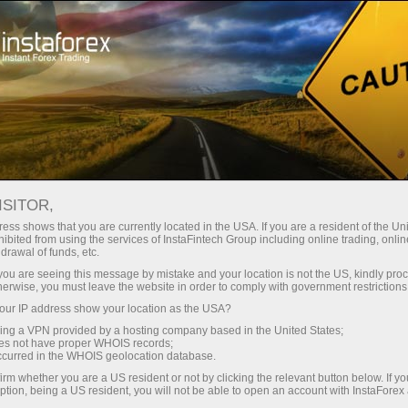
Трейдерів
Торгові умови
Торгові інструменти
EURJPY
ISITOR,
ess shows that you are currently located in the USA. If you are a resident of the Uni
ibited from using the services of InstaFintech Group including online trading, online
EURJPY
drawal of funds, etc.
k you are seeing this message by mistake and your location is not the US, kindly pro
herwise, you must leave the website in order to comply with government restrictions
182.236
(
%)
06 Aug 2026 14:05
ur IP address show your location as the USA?
sing a VPN provided by a hosting company based in the United States;
oes not have proper WHOIS records;
Купити
Продати
occurred in the WHOIS geolocation database.
182.236
182.206
irm whether you are a US resident or not by clicking the relevant button below. If y
ption, being a US resident, you will not be able to open an account with InstaForex