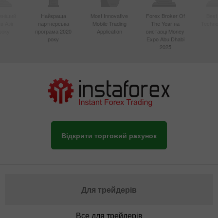
вніший
Найкраща
Most Innovative
Forex Broker Of
Best
в Азії
партнерська
Mobile Trading
The Year на
Techno
року
програма 2020
Application
виставці Money
року
Expo Abu Dhabi
2025
Відкрити торговий рахунок
Для трейдерів
Все для трейдерів