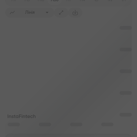
M1
M5
M15
M30
H1
H4
1D
1W
1M
Лінія