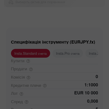
Виберіть актив для порівняння
Специфікація інструменту (EURJPY.fx)
Insta.Standard счета
Insta.Pro счета
Insta.Zero с
Купити
Продати
0
Комісія
1:1000
Кредитне
плече
EUR 10 000
Лот
0,008
Спред