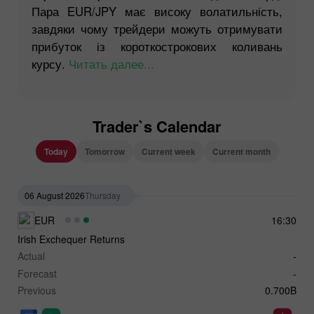
Пара EUR/JPY має високу волатильність,
завдяки чому трейдери можуть отримувати
прибуток із короткострокових коливань
курсу.
Читать далее...
Trader`s Calendar
Today
Tomorrow
Current week
Current month
06 August 2026
Thursday
EUR
16:30
Irish Exchequer Returns
Actual
-
Forecast
-
Previous
0.700B