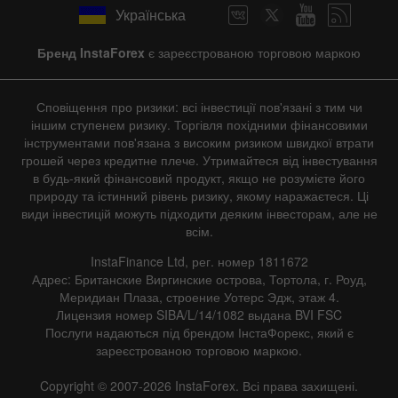
Українська
|
|
1 year
/
2 years
/
3 years
/
4 years
Actual
Forecast
Previous
Line
Bar
Бренд InstaForex
є зареєстрованою торговою маркою
Сповіщення про ризики: всі інвестиції пов'язані з тим чи
іншим ступенем ризику. Торгівля похідними фінансовими
інструментами пов'язана з високим ризиком швидкої втрати
грошей через кредитне плече. Утримайтеся від інвестування
в будь-який фінансовий продукт, якщо не розумієте його
Data not found
природу та істинний рівень ризику, якому наражаєтеся. Ці
види інвестицій можуть підходити деяким інвесторам, але не
всім.
InstaFinance Ltd, рег. номер 1811672
Details about the event
Адрес: Британские Виргинские острова, Тортола, г. Роуд,
Меридиан Плаза, строение Уотерс Эдж, этаж 4.
History
Лицензия номер SIBA/L/14/1082 выдана BVI FSC
Послуги надаються під брендом ІнстаФорекс, який є
Date
Actual
Forecast
Previous
зареєстрованою торговою маркою.
Copyright © 2007-2026 InstaForex. Всі права захищені.