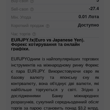
5
Buy-своп
-27.4
Sell-своп
0.01 Лота
Мін.
Угода
Доступно
Короткий
продаж
Час
торгів
EURJPY.fx(Euro vs Japanese Yen).
Форекс котирування та онлайн
графіки.
EURJPYОдним із найпопулярніших торгових
інструментів на міжнародному ринку Форекс
є пара EUR/JPY. Використовуючи євро як
базову валюту та японську єну як
контрвалюту, вона об'єднує дві валюти, які
найбільше торгуються у світі. Згідно з
дослідженнями Банку міжнародних
розрахунків, сукупний середньоденний обсяг
торгів за парою становить понад $3,2 млрд.