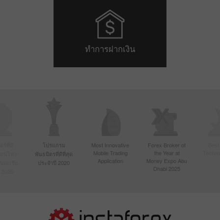
ทำการฝากเงิน
์ที่มี
โปรแกรม
Most Innovative
Forex Broker of
Best
Mobile Trading
the Year at
Techno
ื่อนไหว
พันธมิตรที่ดีที่สุด
Application
Money Expo Abu
ในเอเชีย
ประจำปี 2020
Dhabi 2025
 2020