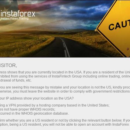
สำหรับผู้เริ่มต้นใหม่
ข้อมูลที่เป็นประโยชน์
บทความเกี่ยวกับ Forex
คู่สกุลเงินในฟอเร็กซ์:รหัสและสัญลักษณ์
ISITOR,
คู่สกุลเงินในฟอเร็กซ์:รหัสและ
ess shows that you are currently located in the USA. If you are a resident of the Uni
ibited from using the services of InstaFintech Group including online trading, online
สัญลักษณ์
drawal of funds, etc.
k you are seeing this message by mistake and your location is not the US, kindly pro
herwise, you must leave the website in order to comply with government restrictions
ur IP address show your location as the USA?
เปิดบัญชีซื้อขาย
sing a VPN provided by a hosting company based in the United States;
oes not have proper WHOIS records;
occurred in the WHOIS geolocation database.
เปิดบัญชีเดโม่
irm whether you are a US resident or not by clicking the relevant button below. If y
ption, being a US resident, you will not be able to open an account with InstaForex