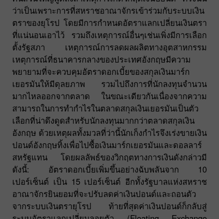
ว่าเป็นเพราะการที่สหราชอาณาจักรเข้าร่วมกับระบบเงิน
ตราของยุโรป โดยมีการกำหนดอัตราแลกเปลี่ยนเงินตรา
ที่แน่นอนเอาไว้ รวมถึงเหตุการณ์อื่นๆเช่นเพิ่งมีการเลือก
ตั้งรัฐสภา เหตุการณ์การลดผลผลิตทางอุตสาหกรรม
เหตุการณ์ที่ธนาคารกลางของประเทศอังกฤษมีความ
พยายามที่จะควบคุมอัตราดอกเบี้ยของสกุลเงินมาร์ก
เยอรมันให้มีดุลยภาพ รวมไปถึงการที่นักลงทุนจำนวน
มากไหลออกจากตลาด ในขณะเดียวกันเนื่องจากความ
สามารถในการทำกำไรในตลาดสกุลเงินเยอรมันเป็นตัว
เลือกที่น่าดึงดูดสำหรับนักลงทุนมากกว่าตลาดสกุลเงิน
อังกฤษ ด้วยเหตุผลทั้งมวลที่ว่านี้นักเก็งกำไรจึงเร่งขายเงิน
ปอนด์อังกฤษทิ้งเพื่อไปซื้อเงินมาร์กเยอรมันและดอลลาร์
สหรัฐแทน โดยผลลัพธ์ของวิกฤตทางการเงินดังกล่าวมี
ดังนี้: อัตราดอกเบี้ยเพิ่มขึ้นอย่างฉับพลันจาก 10
เปอร์เซ็นต์ เป็น 15 เปอร์เซ็นต์ อีกทั้งรัฐบาลแห่งสหราช
อาณาจักรยินยอมที่จะปรับลดค่าเงินปอนด์และถอนตัว
จากระบบเงินตรายุโรป ท้ายที่สุดค่าเงินปอนด์ก็กลับสู่
ระบบอัตราแลกเปลี่ยนลอยตัว (Floating Exchange