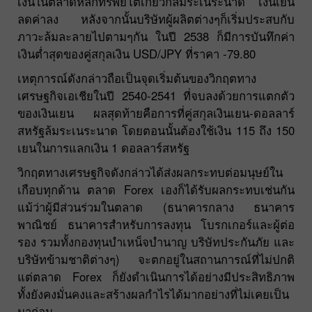
เงินในตลาดหลักทรัพย์โตเกียวก็ล้มระเนระนาด เงินเยน
ลดค่าลง หลังจากนั้นบริษัทผู้ผลิตต่างๆก็เริ่มประสบกับ
ภาวะล้มละลายไปตามๆกัน ในปี 2538 ก็มีการบันทึกค่า
เงินต่ำสุดของคู่สกุลเงิน USD/JPY ที่ราคา -79.80
เหตุการณ์ดังกล่าวถือเป็นจุดเริ่มต้นของวิกฤตทาง
เศรษฐกิจเอเชียในปี 2540-2541 ที่จบลงด้วยการแตกตัว
ของเงินเยน ผลสุดท้ายคือการที่คู่สกุลเงินเยน-ดอลลาร์
สหรัฐล้มระเนระนาด โดยตอนนั้นต้องใช้เงิน 115 ถึง 150
เยนในการแลกเงิน 1 ดอลลาร์สหรัฐ
วิกฤตทางเศรษฐกิจดังกล่าวได้ส่งผลกระทบต่อมนุษย์ใน
เกือบทุกด้าน ตลาด Forex เองก็ได้รับผลกระทบเช่นกัน
แม้ว่าผู้มีส่วนร่วมในตลาด (ธนาคารกลาง ธนาคาร
พาณิชย์ ธนาคารสำหรับการลงทุน โบรกเกอร์และผู้ต่อ
รอง รวมทั้งกองทุนบำเหน็จบำนาญ บริษัทประกันภัย และ
บริษัทข้ามชาติต่างๆ) จะตกอยู่ในสถานการณ์ที่ไม่ปกติ
แต่ตลาด Forex ก็ยังดำเนินการได้อย่างมีประสิทธิภาพ
ทั้งยังคงมั่นคงและสร้างผลกำไรได้มากอย่างที่ไม่เคยเป็น
มาก่อน