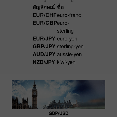
สัญลักษณ์
ชื่อ
EUR/CHF
euro-franc
EUR/GBP
euro-
sterling
EUR/JPY
euro-yen
GBP/JPY
sterling-yen
AUD/JPY
aussie-yen
NZD/JPY
kiwi-yen
GBP/USD