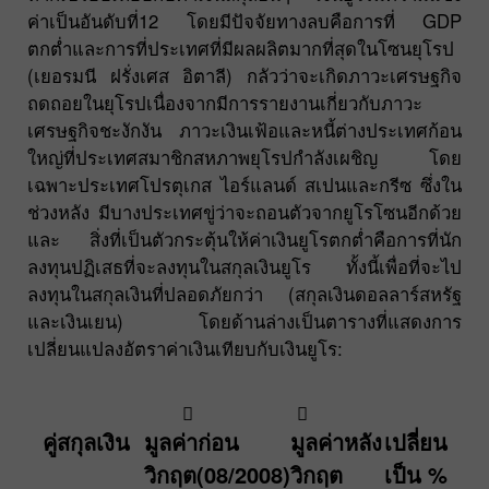
ค่าเป็นอันดับที่12 โดยมีปัจจัยทางลบคือการที่ GDP
ตกต่ำและการที่ประเทศที่มีผลผลิตมากที่สุดในโซนยุโรป
(เยอรมนี ฝรั่งเศส อิตาลี) กลัวว่าจะเกิดภาวะเศรษฐกิจ
ถดถอยในยุโรปเนื่องจากมีการรายงานเกี่ยวกับภาวะ
เศรษฐกิจชะงักงัน ภาวะเงินเฟ้อและหนี้ต่างประเทศก้อน
ใหญ่ที่ประเทศสมาชิกสหภาพยุโรปกำลังเผชิญ โดย
เฉพาะประเทศโปรตุเกส ไอร์แลนด์ สเปนและกรีซ ซึ่งใน
ช่วงหลัง มีบางประเทศขู่ว่าจะถอนตัวจากยูโรโซนอีกด้วย
และ สิ่งที่เป็นตัวกระตุ้นให้ค่าเงินยูโรตกต่ำคือการที่นัก
ลงทุนปฏิเสธที่จะลงทุนในสกุลเงินยูโร ทั้งนี้เพื่อที่จะไป
ลงทุนในสกุลเงินที่ปลอดภัยกว่า (สกุลเงินดอลลาร์สหรัฐ
และเงินเยน) โดยด้านล่างเป็นตารางที่แสดงการ
เปลี่ยนแปลงอัตราค่าเงินเทียบกับเงินยูโร:
คู่สกุลเงิน
มูลค่าก่อน
มูลค่าหลัง
เปลี่ยน
วิกฤต(08/2008)
วิกฤต
เป็น %