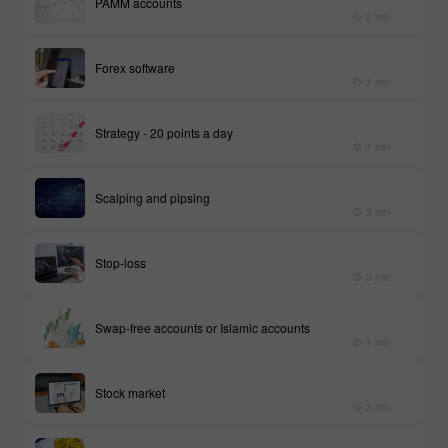
PAMM accounts
2 min
Forex software
1 min
Strategy - 20 points a day
1 min
Scalping and pipsing
3 min
Stop-loss
3 min
Swap-free accounts or Islamic accounts
1 min
Stock market
3 min