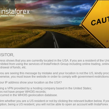
For Beginners
Useful
Articles about Forex
ISITOR,
ess shows that you are currently located in the USA. If you are a resident of the Uni
FOREX FOR BEGINNERS
ibited from using the services of InstaFintech Group including online trading, online
drawal of funds, etc.
k you are seeing this message by mistake and your location is not the US, kindly pro
herwise, you must leave the website in order to comply with government restrictions
เปิดบัญชีเทรด
เปิดบ
ur IP address show your location as the USA?
sing a VPN provided by a hosting company based in the United States;
oes not have proper WHOIS records;
occurred in the WHOIS geolocation database.
irm whether you are a US resident or not by clicking the relevant button below. If y
ption, being a US resident, you will not be able to open an account with InstaForex