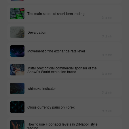
The main secret of short-term trading
3 min
Devaluation
2 min
Movement of the exchange rate level
2 min
InstaForex official commercial sponsor of the
ShowFx World exhibition brand
3 min
Ichimoku Indicator
2 min
Cross-currency pairs on Forex
2 min
How to use Fibonacci levels in DiNapoli style
trading