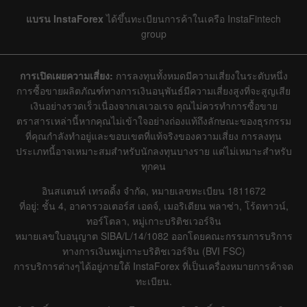
แบรน InstaForex
ได้ขึ้นทะเบียนการค้าในเครือ InstaFintech
group
การเปิดเผยความเสี่ยง:
การลงทุนทั้งหมดมีความเสี่ยงในระดับหนึ่ง
การซื้อขายผลิตภัณฑ์ทางการเงินอนุพันธ์มีความเสี่ยงสูงที่จะสูญเสีย
เงินอย่างรวดเร็วเนื่องจากเลเวอเรจ คุณไม่ควรทำการซื้อขาย
ตราสารเหล่านี้หากคุณไม่เข้าใจอย่างถ่องแท้ถึงลักษณะของธุรกรรม
ที่คุณกำลังทำอยู่และขอบเขตที่แท้จริงของความเสี่ยง การลงทุน
ประเภทนี้อาจเหมาะสมสำหรับนักลงทุนบางราย แต่ไม่เหมาะสำหรับ
ทุกคน
อินสแตนท์ เทรดดิ้ง จำกัด, หมายเลขทะเบียน 1811672
ที่อยู่: ชั้น 4, อาคารวอเตอร์ส เอดจ์, เมอริเดียน พลาซ่า, โร้ดทาวน์,
ทอร์โตลา, หมู่เกาะบริติชเวอร์จิน
หมายเลขใบอนุญาต SIBA/L/14/1082 ออกโดยคณะกรรมการบริการ
ทางการเงินหมู่เกาะบริติชเวอร์จิน (BVI FSC)
การบริการต่างๆได้อยู่ภายใต้ InstaForex ที่เป็นเครื่องหมายการค้าจด
ทะเบียน.