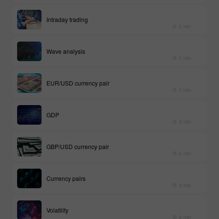
Intraday trading
2 min
Wave analysis
7 min
EUR/USD currency pair
7 min
GDP
3 min
GBP/USD currency pair
6 min
Currency pairs
3 min
Volatility
2 min