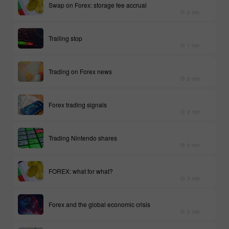
Swap on Forex: storage fee accrual
2 min
Trailing stop
1 min
Trading on Forex news
2 min
Forex trading signals
2 min
Trading Nintendo shares
3 min
FOREX: what for what?
3 min
Forex and the global economic crisis
2 min