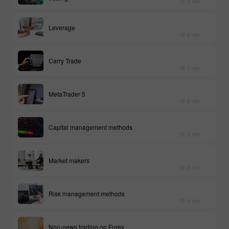
3 min
Leverage
3 min
Carry Trade
1 min
MetaTrader 5
2 min
Capital management methods
3 min
Market makers
2 min
Risk management methods
3 min
Non-news trading on Forex