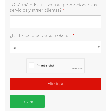
¿Qué métodos utiliza para promocionar sus
servicios y atraer clientes?:
*
¿Es IB/Socio de otros brokers?:
*
Si
Eliminar
Enviar