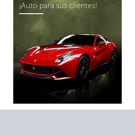
¡Auto para sus clientes!
¡Auto para sus clientes!
Los concursos con grandes premios
proporcionan excelentes materiales
promocionales. La historia de la
empresa muestra que las campañas
más exitosas en términos de atracción
de nuevos clientes son las de sorteo de
autos de élite. Dichos concursos
motivan directamente a los clientes a
depositar sus cuentas y, por lo tanto, a
operar y proporcionar comisión a sus
socios.