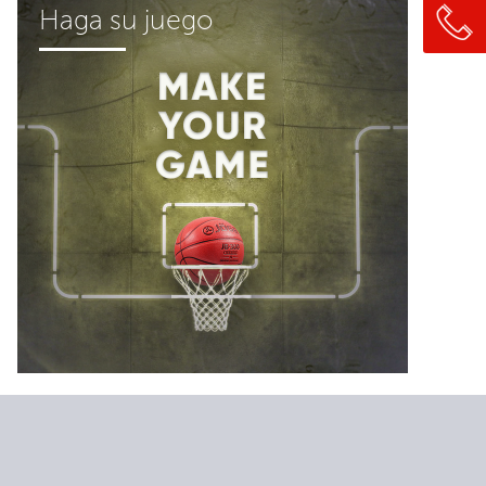
Haga su juego
Haga su juego
Para los proyectos, portales y foros
más sólidos, podemos organizar un
concurso individual, solo para visitantes
de su sitio web o miembros de su
grupo asociado. ¡Si quiere crear uno,
solo contáctenos!