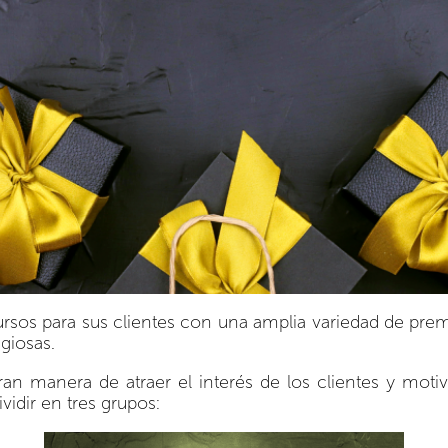
rsos para sus clientes con una amplia variedad de pre
giosas.
an manera de atraer el interés de los clientes y moti
idir en tres grupos: