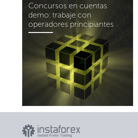
Concursos en cuentas
Concursos en cuentas
demo: trabaje con
demo: trabaje con
operadores principiantes
operadores principiantes
Los concursos en cuentas demo son
una gran oportunidad para que un
socio active a clientes novatos y
demostrarles que pueden alcanzar el
éxito real compitiendo con otros
participantes sin invertir sus propios
fondos.