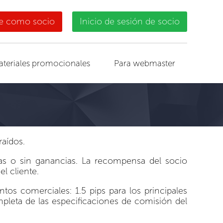
se como socio
Inicio de sesión de socio
ateriales promocionales
Para webmaster
raídos.
as o sin ganancias. La recompensa del socio
l cliente.
tos comerciales: 1.5 pips para los principales
completa de las especificaciones de comisión del