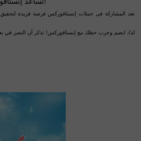
تساعد إنستافوركس عملائها على تحقيق أحلامهم!
تعد المشاركة فى حملات إنستافوركس فرصة فريدة لتحقيق أح
لذا، انضم وجرب حظك مع إنستافوركس! تذكر أن النصر في بعض