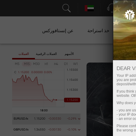
الدعم
ات
خذ استراحة
عن إنستافوركس
الأسهم
العملات الرقمية
العملات
M5
M15
M30
H1
H4
D1
W1
DEAR V
C
1
.
1
5
2
0
0
0
.
0
0
0
0
0
0
.
0
0
%
Your IP addr
you are proh
deposit/with
If you thin
website. Ot
Why does yo
- you are u
- your IP d
- an error 
EURUSD.fx
1.15200
-0.00330
-0.29%
Please conf
the wrong o
GBPUSD.fx
1.34550
-0.00130
-0.10%