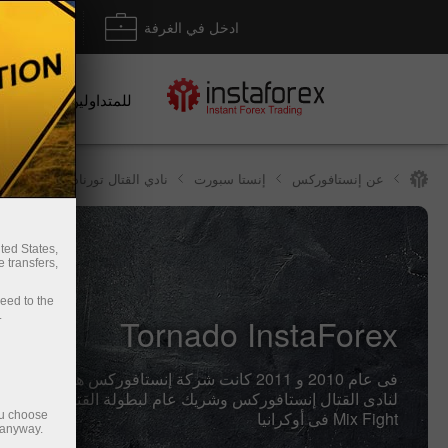
ادخل في الغرفة
إيداع/ س
للمتداولين
عن إنستافوركس
إنستا سبورت
نادي القتال تورنادو-إنستافورك
ted States,
 transfers,
ceed to the
.
Tornado InstaForex
فى عام 2010 و 2011 كانت شركة إنستافوركس هى الراع
Mix Fight فى أوكرانيا
ou choose
 anyway.