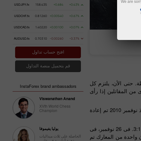
We are sorr
USDJPY.fx
158.435
+0.684
+0.43%
USDCHF.fx
0.81260
+0.00540
+0.67%
USDCAD.fx
1.40220
+0.00100
+0.07%
AUDUSD.fx
0.70310
-0.00260
-0.37%
يبي
فتح حساب تداول
افتح حساب تداول
قم بتحميل منصة التداول
. حتى الأن، يلتزم كل
InstaForex brand ambassadors
من المقاتلين إذا رأى
Viswanathan Anand
XVth World Chess
دعماً لفكرة المنافسات الشريفة والعادلة،الوسيط الدولى شركة إنستافوركس هى راعى رسمى لنادى القتال الشهير تورنادو. منذ نوفمبر 2010 تم إعادة
Champion
فى 6 نوفمبر، وفى إطار بطولة أوكرانيا M-1 والتى أقيمت فى كييف، فاز فريق تورنادو إنستافوركس بأربعة معارك. كانت النتيجة 3:1. فى 26 نوفمبر، فى
يوليا يفيموفا
 إنجاز رائع على حساب فريق CIS بنتيجة 5:0. يجدر الإشارة أن واحدة من المعارك تم
الحاصلة على ثلاث ميداليات
ذهبية أولمبية في عامي