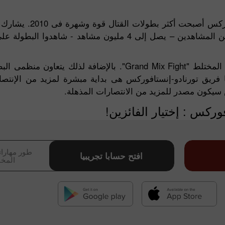
بطولة بطل القتال والتى ترعى رسمياً 
المقاتلين من رابطة الدول المستقلة CIS. عدد غير مسبوق من المشاهدين – يصل إلى 4 م
ها فريق تورنادو-إنستافوركس هى بداية مبشرة لمزيد من الإنت
 سيكون مصدر للمزيد من الانتصارات المذهلة.
وركس : إختيار الفائزين!
إيداع الحظ
بو
طور مهارات
افتح حسابا تجريبيا
المخا