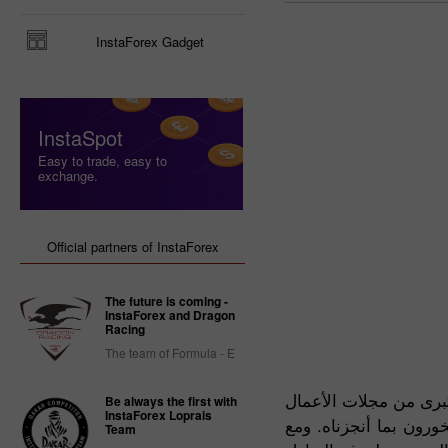
InstaForex Gadget
InstaSpot
Easy to trade, easy to
exchange.
Official partners of InstaForex
The future is coming -
InstaForex and Dragon
Racing
The team of Formula - E
برى من مجلات الأعمال
Be always the first with
InstaForex Loprais
ورون بما أنجزناه. ومع
Team