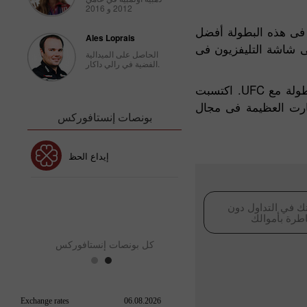
2012 و 2016
من قبل شركة إنستافوركس أصبحت أكثر بطولات القتال قوة وشهرة فى 2010. يشارك فى هذه البطولة أفضل
Ales Loprais
ليون مشاهد - شاهدوا البطولة على شاشة التليفزيون فى
الحاصل على الميدالية
الفضية في رالي داكار.
فى الوقت الحاضر، إنستافوركس راعى رسمى لبطولة القتال المختلط "Grand Mix Fight". بالإضافة لذلك يتعاون منظمى البطولة مع UFC. اكتسبت
صارت العظيمة فى مجال
بونصات إنستافوركس
بونص 30٪
إيداع الحظ
نص نادي إنستافوركس
بو
ك في التداول دون
طرة بأموالك
كل بونصات إنستافوركس