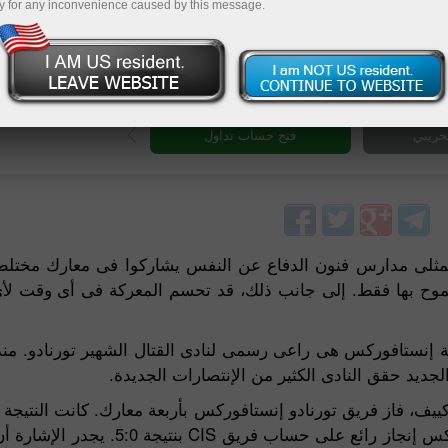
y for any inconvenience caused by this message.
فتح حساب تجر
. ممثلى مدارس فنون الدفاع عن النفس يشاركوا فى معارك مختلطة
سموح بها فقط. إلى جانب ذلك، قد تحسم المعركة فى أى وقت لأى 
جديد حقق النادى الكثير من الإنتصارات الجديدة.
سيمفيربول فى إطار بطولة بطل القتال، حقق فريق إنستافوركس