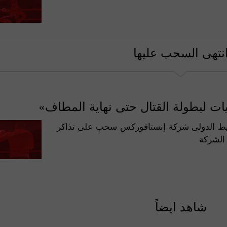
نتهى السحب عليها
ات لبطولة القتال حتى نهاية المطاف»
وسيط الدولى شركة إنستافوركس سحب على تذاكر
شاهد ايضاً