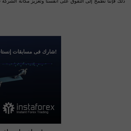
ذلك فإننا نطمح إلى التفوق على أنفسنا وتعزيز مكانة الشركة 
شارك فى مسابقات إنستافوركس!