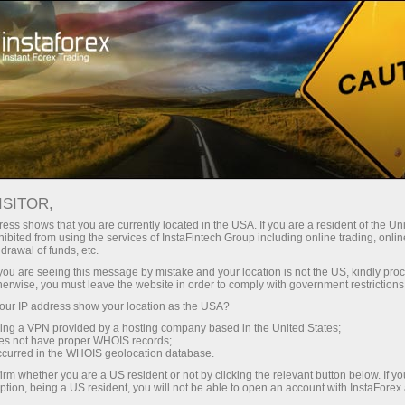
حب
منصة التداول
فتح الحساب الفوري
للمبتدئين
للمستثمرين
للشركاء
الحمل
س
ISITOR,
ess shows that you are currently located in the USA. If you are a resident of the Uni
ibited from using the services of InstaFintech Group including online trading, online
drawal of funds, etc.
k you are seeing this message by mistake and your location is not the US, kindly pro
herwise, you must leave the website in order to comply with government restrictions
ur IP address show your location as the USA?
sing a VPN provided by a hosting company based in the United States;
ى الرسمى
oes not have proper WHOIS records;
occurred in the WHOIS geolocation database.
لنادى القتال إنستافوركس وشريك عام لبطولة القتال المختلط Grand
irm whether you are a US resident or not by clicking the relevant button below. If y
ption, being a US resident, you will not be able to open an account with InstaForex