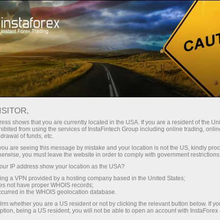
حب
منصة التداول
فتح الحساب الفوري
للمبتدئين
للمستثمرين
للشركاء
الحمل
فاصيل
فتح حساب تجريبي
فتح
ISITOR,
ess shows that you are currently located in the USA. If you are a resident of the Uni
ibited from using the services of InstaFintech Group including online trading, online
drawal of funds, etc.
k you are seeing this message by mistake and your location is not the US, kindly pro
نظام الفوركس كوبي
herwise, you must leave the website in order to comply with government restrictions
اقبة
الأسئلة المتكررة
في التفاصيل
ur IP address show your location as the USA?
sing a VPN provided by a hosting company based in the United States;
oes not have proper WHOIS records;
occurred in the WHOIS geolocation database.
irm whether you are a US resident or not by clicking the relevant button below. If y
ption, being a US resident, you will not be able to open an account with InstaForex