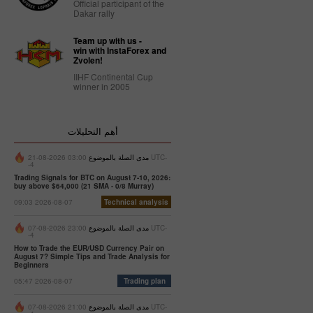
Official participant of the
Dakar rally
Team up with us -
win with InstaForex and
Zvolen!
IIHF Continental Cup
winner in 2005
أهم التحليلات
مدى الصلة بالموضوع
03:00 2026-08-21 UTC-
-4
Trading Signals for BTC on August 7-10, 2026:
buy above $64,000 (21 SMA - 0/8 Murray)
09:03 2026-08-07
Technical analysis
مدى الصلة بالموضوع
23:00 2026-08-07 UTC-
-4
How to Trade the EUR/USD Currency Pair on
August 7? Simple Tips and Trade Analysis for
Beginners
05:47 2026-08-07
Trading plan
مدى الصلة بالموضوع
21:00 2026-08-07 UTC-