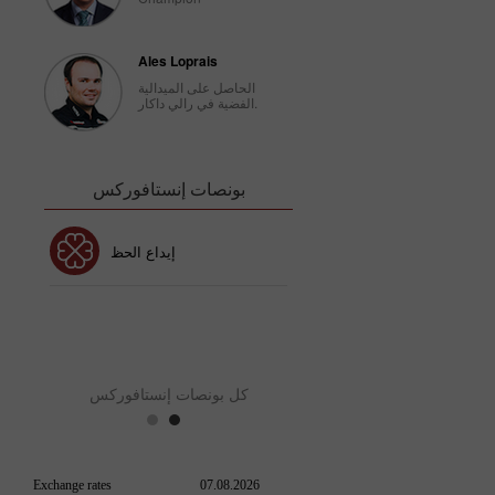
Ales Loprais
الحاصل على الميدالية
الفضية في رالي داكار.
بونصات إنستافوركس
بونص 30٪
إيداع الحظ
نص نادي إنستافوركس
بو
كل بونصات إنستافوركس