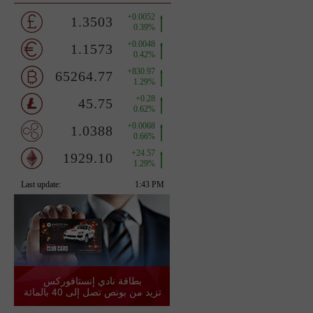
بطاقة نادي إنستافوركس
تزيد من بونص تصل إلى 40 بالمائة