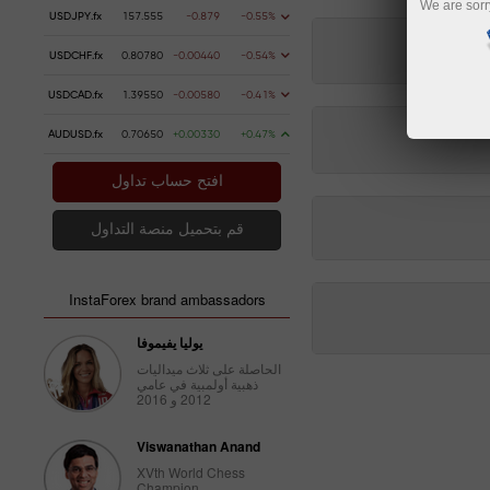
We are sorr
USDJPY.fx
157.555
-0.879
-0.55%
USDCHF.fx
0.80780
-0.00440
-0.54%
USDCAD.fx
1.39550
-0.00580
-0.41%
AUDUSD.fx
0.70650
+0.00330
+0.47%
افتح حساب تداول
قم بتحميل منصة التداول
InstaForex brand ambassadors
يوليا يفيموفا
الحاصلة على ثلاث ميداليات
ذهبية أولمبية في عامي
2012 و 2016
Viswanathan Anand
XVth World Chess
Champion