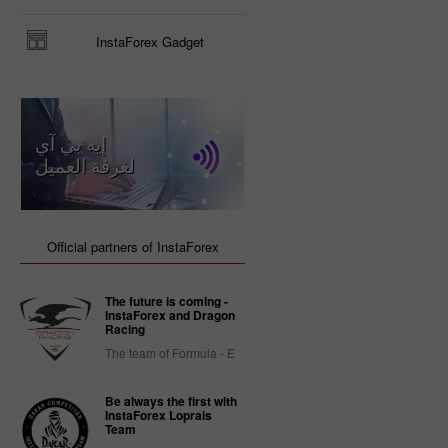
InstaForex Gadget
إيه بي آي
لغرفة العميل
Official partners of InstaForex
The future is coming -
InstaForex and Dragon
Racing
The team of Formula - E
Be always the first with
InstaForex Loprais
Team