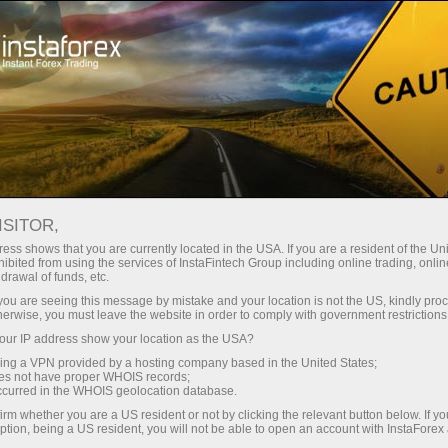
Dành cho nhà đầu tư
Hệ thống PAMM
Hệ thống PAMM cho nhà đầu tư
ISITOR,
ess shows that you are currently located in the USA. If you are a resident of the Uni
ibited from using the services of InstaFintech Group including online trading, online
drawal of funds, etc.
Hệ thống PAMM cho
k you are seeing this message by mistake and your location is not the US, kindly pro
herwise, you must leave the website in order to comply with government restrictions
nhà đầu tư
ur IP address show your location as the USA?
sing a VPN provided by a hosting company based in the United States;
oes not have proper WHOIS records;
occurred in the WHOIS geolocation database.
Hệ thống PAMM của InstaForex là một phương
pháp đầu tư thông minh vào các trader mà
irm whether you are a US resident or not by clicking the relevant button below. If y
ption, being a US resident, you will not be able to open an account with InstaForex
không có bất kỳ giới hạn nào về số lượng đầu