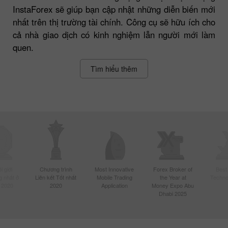
InstaForex sẽ giúp bạn cập nhật những diễn biến mới
nhất trên thị trường tài chính. Công cụ sẽ hữu ích cho
cả nhà giao dịch có kinh nghiệm lẫn người mới làm
quen.
Tìm hiểu thêm
 giới
Chương trình
Most Innovative
Forex Broker of
Best
 nhất ở
Liên kết Tốt nhất
Mobile Trading
the Year at
Techno
 2020
2020
Application
Money Expo Abu
Dhabi 2025