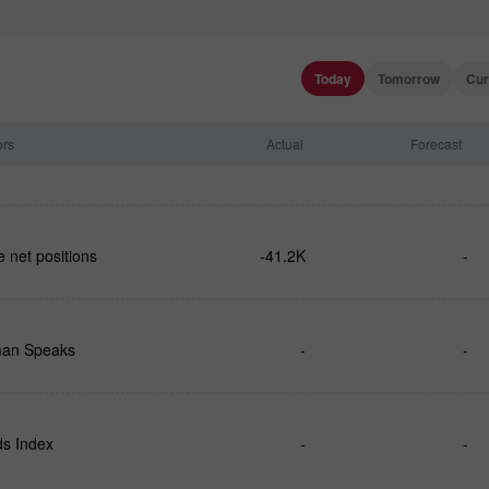
Today
Tomorrow
Cur
ors
Actual
Forecast
 net positions
-41.2K
-
an Speaks
-
-
s Index
-
-