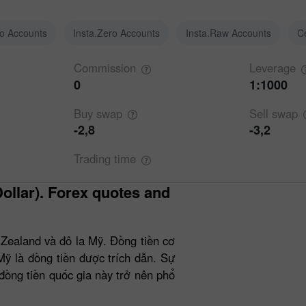
ro Accounts
Insta.Zero Accounts
Insta.Raw Accounts
C
Commission
Leverage
0
1:1000
Buy
swap
Sell
swap
-2,8
-3,2
Trading
time
ealand và đô la Mỹ. Đồng tiền cơ
Mỹ là đồng tiền được trích dẫn. Sự
đồng tiền quốc gia này trở nên phổ