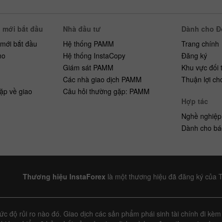
 mới bắt đầu
Nhà đầu tư
Dành cho Đố
 mới bắt đầu
Hệ thống PAMM
Trang chính
mo
Hệ thống InstaCopy
Đăng ký
h
Giám sát PAMM
Khu vực đối 
Các nhà giao dịch PAMM
Thuận lợi ch
ặp về giao
Câu hỏi thường gặp: PAMM
Hợp tác
Nghề nghiệp
Dành cho bá
Thương hiệu InstaForex
là một thương hiệu đã đăng ký của 
 độ rủi ro nào đó. Giao dịch các sản phẩm phái sinh tài chính đi kèm 