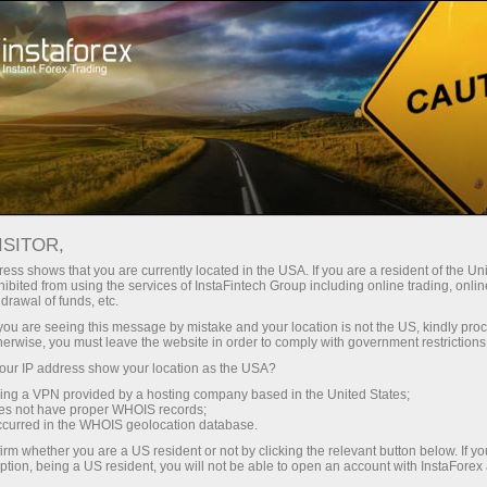
oản ngay lập tức
Tải nền tảng giao dịch Metatrader
 người mới bắt
Dành cho nhà đầu
Dành cho đối tác
Các chiế
đầu
tư
dịch
NZDUSD
ISITOR,
0.58909
rt
ess shows that you are currently located in the USA. If you are a resident of the Uni
(
%)
ibited from using the services of InstaFintech Group including online trading, online
25 - 9 August 2026
|
|
1 year
/
2 years
/
3 years
/
4 years
Actual
Forecast
Previous
drawal of funds, etc.
07 Aug 2026 20:59
k you are seeing this message by mistake and your location is not the US, kindly pro
herwise, you must leave the website in order to comply with government restrictions
ur IP address show your location as the USA?
sing a VPN provided by a hosting company based in the United States;
oes not have proper WHOIS records;
occurred in the WHOIS geolocation database.
irm whether you are a US resident or not by clicking the relevant button below. If y
Data not found
ption, being a US resident, you will not be able to open an account with InstaForex
Traders' feedback