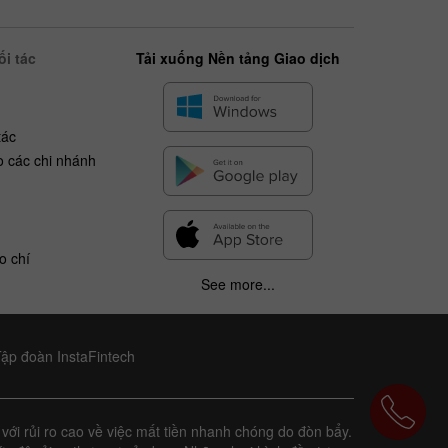
i tác
Tải xuống Nền tảng Giao dịch
tác
o các chi nhánh
o chí
See more...
Tập đoàn InstaFintech
với rủi ro cao về việc mất tiền nhanh chóng do đòn bẩy.