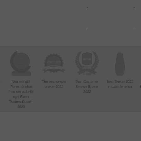
-
-
-
-
d
Nhà môi giới
The best crypto
Best Customer
Best Broker 2022
Forex tốt nhất
broker 2022
Service Broker
in Latin America
4
theo kết quả Hội
2022
nghị Forex
Traders Dubai–
2023