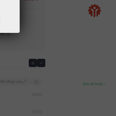
igh
Previous
low
 đồ nâng cao
See all tools