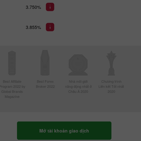
3.750%
3.855%
Best Affiliate
Best Forex
Nhà môi giới
Chương trình
Program 2022 by
Broker 2022
năng động nhất ở
Liên kết Tốt nhất
Global Brands
Châu Á 2020
2020
Magazine
Mở tài khoản giao dịch