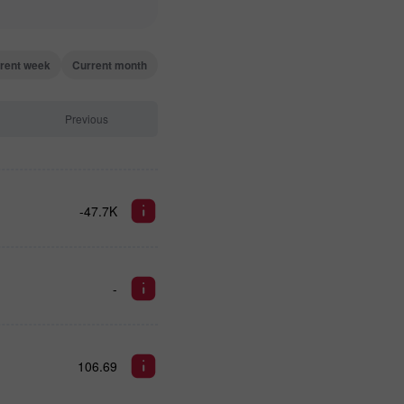
rent week
Current month
Previous
-47.7K
-
106.69