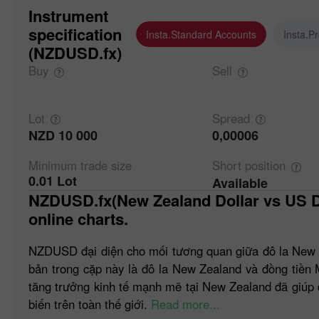
Instrument
specification
Insta.Standard Accounts
Insta.P
(NZDUSD.fx)
Buy
Sell
Lot
Spread
NZD 10 000
0,00006
Minimum trade
size
Short
position
0.01 Lot
Available
NZDUSD.fx(New Zealand Dollar vs US Dollar). Forex quotes and
online charts.
NZDUSD đại diện cho mối tương quan giữa đô la New Z
bản trong cặp này là đô la New Zealand và đồng tiền 
tăng trưởng kinh tế mạnh mẽ tại New Zealand đã giúp 
biến trên toàn thế giới.
Read more...