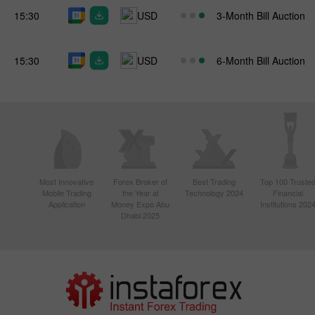
15:30
USD
3-Month Bill Auction
15:30
USD
6-Month Bill Auction
Most Innovative
Forex Broker of
Best Trading
Top 100 Truste
Mobile Trading
the Year at
Technology 2024
Financial
Application
Money Expo Abu
Institutions 202
Dhabi 2025