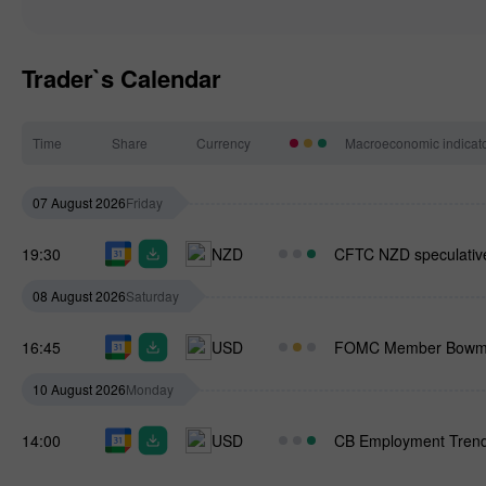
Trader`s Calendar
Time
Share
Currency
Macroeconomic indicat
07 August 2026
Friday
19:30
NZD
CFTC NZD speculative
08 August 2026
Saturday
16:45
USD
FOMC Member Bowm
10 August 2026
Monday
14:00
USD
CB Employment Trend