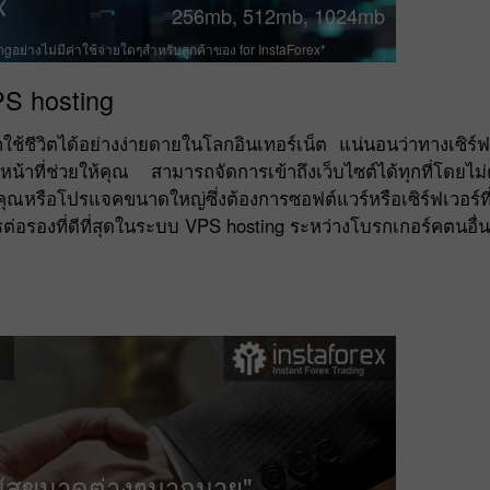
256mb, 512mb, 1024mb
gอย่างไม่มีค่าใช้จ่ายใดๆสำหรับลูกค้าของ for InstaForex*
PS hosting
วิตได้อย่างง่ายดายในโลกอินเทอร์เน็ต แน่นอนว่าทางเซิร์ฟเ
้าที่ช่วยให้คุณ สามารถจัดการเข้าถึงเว็บไซต์ได้ทุกที่โดยไม่
ุณหรือโปรแจคขนาดใหญ่ซึ่งต้องการซอฟต์แวร์หรือเซิร์ฟเวอร์ที่
ต่อรองที่ดีที่สุดในระบบ VPS hosting ระหว่างโบรกเกอร์คตนอื่น
นัสขนาดต่างๆมากมาย"