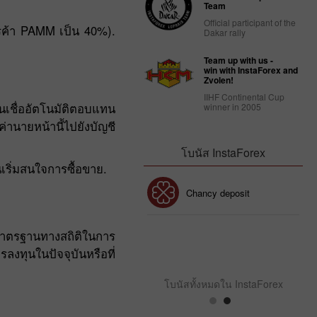
Team
Official participant of the
รค้า PAMM เป็น 40%).
Dakar rally
Team up with us -
win with InstaForex and
Zvolen!
IIHF Continental Cup
เชื่ออัตโนมัติตอบแทน
winner in 2005
านายหน้านี้ไปยังบัญชี
โบนัส InstaForex
เริ่มสนใจการซื้อขาย.
โบนัส 30%
Chancy deposit
ลมาตรฐานทางสถิติในการ
คลับโบนัส InstaForex
ลงทุนในปัจจุบันหรือที่
โบนัสทั้งหมดใน InstaForex