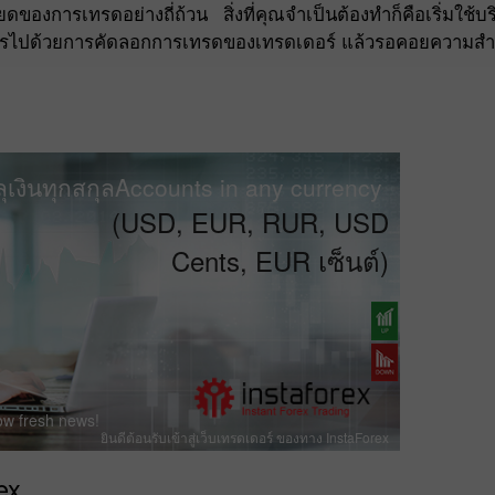
องการเทรดอย่างถี่ถ้วน สิ่งที่คุณจำเป็นต้องทำก็คือเริ่มใช้
ผลกำไรไปด้วยการคัดลอกการเทรดของเทรดเดอร์ แล้วรอคอยความสำ
ุเงินทุกสกุลAccounts in any currency
(USD, EUR, RUR, USD
Cents, EUR เซ็นต์)
ow fresh news!
ยินดีต้อนรับเข้าสู่เว็บเทรดเดอร์ ของทาง InstaForex
ex