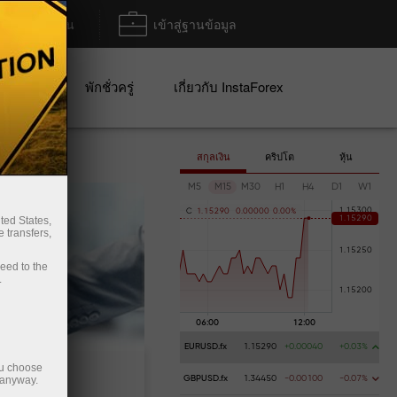
ฝาก/ถอน
เข้าสู่ฐานข้อมูล
ปญ
พักชั่วครู่
เกี่ยวกับ InstaForex
สกุลเงิน
คริปโต
หุ้น
M5
M15
M30
H1
H4
D1
W1
C
1
.
1
5
2
9
0
0
.
0
0
0
0
0
0
.
0
0
%
ted States,
 transfers,
ceed to the
.
EURUSD.fx
1.15290
+0.00040
+0.03%
ou choose
 anyway.
GBPUSD.fx
1.34450
-0.00100
-0.07%
ากเงิน
การถอนเงิน