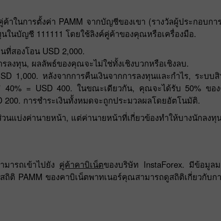
่ค้าในการตั้งค่า PAMM จากบัญชีของเขา (รางวัลผู้ประกอบกา
ในบัญชี 111111 โดยใช้ลิงค์คู่ค้าของคุณหรือเครื่องมือ.
นที่สองโอน USD 2,000.
ลงทุน, ผลลัพธ์ของคุณจะไม่ใช่ทั้งเชิงบวกหรือเชิงลบ.
 1,000. หลังจากการคืนเงินจากการลงทุนและกำไร, ระบบสิน
0 * 40% = USD 400. ในขณะเดียวกัน, คุณจะได้รับ 50% ของค่
SD 200. การชำระเงินทั้งหมดจะถูกประมวลผลโดยอัตโนมัติ.
วนแบ่งค่านายหน้า, แต่ค่านายหน้าที่เกี่ยวข้องทำให้บางนักลงทุน
โบนัส 30%
Chancy deposit
สามารถเข้าไปยัง
คู่ค้าคาบิเน็ต
ของบริษัท InstaForex. มีข้อมู
คลับโบนัส InstaForex
่วนสถิติ PAMM ของคาบิเน็ตพาทเนอร์คุณสามารถดูสถิติเกี่ยวกับการ