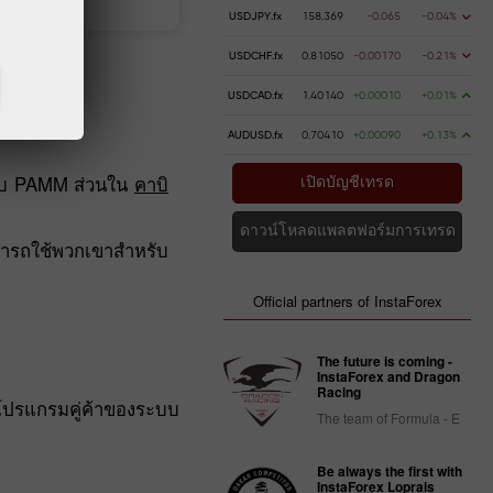
USDJPY.fx
158.369
-0.065
-0.04%
USDCHF.fx
0.81050
-0.00170
-0.21%
USDCAD.fx
1.40140
+0.00010
+0.01%
AUDUSD.fx
0.70410
+0.00090
+0.13%
บบ PAMM ส่วนใน
คาบิ
เปิดบัญชีเทรด
ดาวน์โหลดแพลตฟอร์มการเทรด
ามารถใช้พวกเขาสำหรับ
Official partners of InstaForex
The future is coming -
InstaForex and Dragon
Racing
โปรแกรมคู่ค้าของระบบ
The team of Formula - E
Be always the first with
InstaForex Loprais