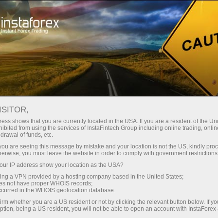
เปิดบัญชีเทรดทันที
แพลตฟอร์มการเทรด
ับผู้เริ่มต้นใหม่
สำหรับนักลงทุน
สำหรับหุ้นส่วน
แคมเ
ISITOR,
ess shows that you are currently located in the USA. If you are a resident of the Uni
ibited from using the services of InstaFintech Group including online trading, online
drawal of funds, etc.
ที่จะได้
k you are seeing this message by mistake and your location is not the US, kindly pro
่ระบบ.
herwise, you must leave the website in order to comply with government restrictions
รับค่านาย
ur IP address show your location as the USA?
sing a VPN provided by a hosting company based in the United States;
oes not have proper WHOIS records;
occurred in the WHOIS geolocation database.
irm whether you are a US resident or not by clicking the relevant button below. If y
ption, being a US resident, you will not be able to open an account with InstaForex
การฝ