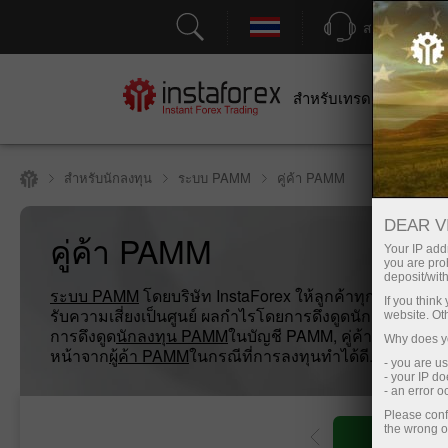
สนับสนุน
สำหรับเทรดเดอร์
สำหร
สำหรับนักลงทุน
ระบบ PAMM
คู่ค้า PAMM
DEAR V
คู่ค้า PAMM
Your IP addr
you are proh
deposit/with
ระบบ PAMM
โดยบริษัท InstaForex ให้ลูกค้าทุกคนมีโอกาส
If you thin
รับความเสี่ยงเป็นศูนย์ ผลกำไรโดยการดึงดูดนักลงทุนเข้าสู
website. Ot
การดึงดูด
นักลงทุน PAMM
ในบัญชี PAMM, คู่ค้า PAMM ได้
Why does yo
หน้าจาก
ผู้ค้า PAMM
ในกรณีที่การลงทุนทำได้ดี.
- you are u
- your IP d
- an error 
Please conf
the wrong o
ญชีซื้อขาย
เปิดบัญชีเดโม่