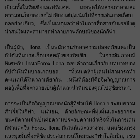
เยี่ยมทั้งในรัสเซียและฝรั่งเศส. เธอพูดได้หลายภาษาและ
ความสนใจของเธอไม่เพียงแต่มุ่งเน้นไปที่การเล่นบาสเก็ตบ
อลอย่างเดียว, ซึ่งเป็นเหตุผลว่าทำไมการสื่อสารกับเธอจึงดู
น่าสนใจและสามารถทำลายภาพลักษณ์ของนักกีฬา.
เป็นผู้นำ, Ilona เป็นพนักงานรักษาความปลอดภัยและเป็น
กัปตันทีมบาสเก็ตบอลหญิงของรัสเซีย. ในการสัมภาษณ์
พิเศษกับ InstaForex Ilona ตอบคำถามเกี่ยวกับบทบาทของ
กัปตันในทีมบาสเกตบอล: “ทั้งหมดห้าผู้เล่นไม่สามารถทำ
คะแนนได้ในเวลาเดียวกัน .หนึ่งที่ต้องมีคือจิตวิญญาณการ
ต่อสู้เพื่อที่จะกลายเป็นผู้นำและนำทีมของคุณไปสู่ชัยชนะ”.
อาจจะเป็นจิตวิญญาณของนักสู้ที่ช่วยให้ Ilona ประสบความ
สำเร็จในกีฬา. แน่นอน, ด้วยลักษณะที่มุ่งมั่นและอยากจะ
ชนะมีความจำเป็นต่อความประสบความสำเร็จทั้งในการเล่น
กีฬาและใน Forex. Ilona มีเสน่ห์และสง่างาม, แต่แข็งแกร่ง
และมุ่งมั่นที่จะพิชิตประสบการณ์ใหม่ของกีฬาโอลิมปิก, เช่น