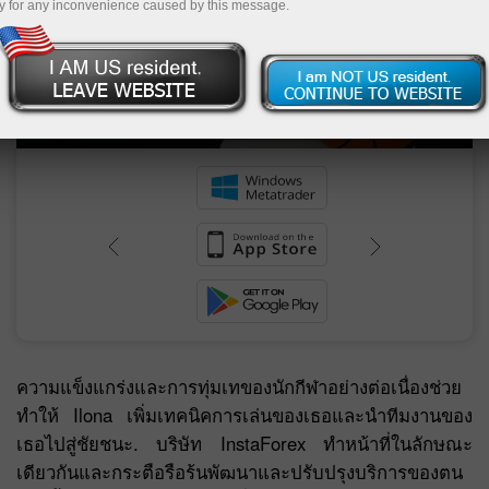
y for any inconvenience caused by this message.
ประวัติศาสตร์หน้าใหม่ของโบรกเกอร์ระหว่าง
ประเทศของ InstaForex สำหรับ 2011-2012.
ย
ความแข็งแกร่งและการทุ่มเทของนักกีฬาอย่างต่อเนื่องช่วย
ทำให้ Ilona เพิ่มเทคนิคการเล่นของเธอและนำทีมงานของ
เธอไปสู่ชัยชนะ. บริษัท InstaForex ทำหน้าที่ในลักษณะ
เดียวกันและกระตือรือร้นพัฒนาและปรับปรุงบริการของตน