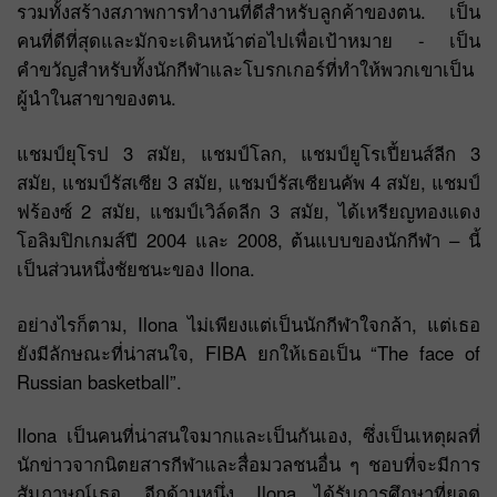
รวมทั้งสร้างสภาพการทำงานที่ดีสำหรับลูกค้าของตน. เป็น
คนที่ดีที่สุดและมักจะเดินหน้าต่อไปเพื่อเป้าหมาย - เป็น
คำขวัญสำหรับทั้งนักกีฬาและโบรกเกอร์ที่ทำให้พวกเขาเป็น
ผู้นำในสาขาของตน.
แชมป์ยุโรป 3 สมัย, แชมป์โลก, แชมป์ยูโรเปี้ยนส์ลีก 3
สมัย, แชมป์รัสเซีย 3 สมัย, แชมป์รัสเซียนคัพ 4 สมัย, แชมป์
ฟร้องซ์ 2 สมัย, แชมป์เวิล์ดลีก 3 สมัย, ได้เหรียญทองแดง
โอลิมปิกเกมส์ปี 2004 และ 2008, ต้นแบบของนักกีฬา – นี้
เป็นส่วนหนึ่งชัยชนะของ Ilona.
อย่างไรก็ตาม, Ilona ไม่เพียงแต่เป็นนักกีฬาใจกล้า, แต่เธอ
ยังมีลักษณะที่น่าสนใจ, FIBA ยกให้เธอเป็น “The face of
Russian basketball”.
Ilona เป็นคนที่น่าสนใจมากและเป็นกันเอง, ซึ่งเป็นเหตุผลที่
นักข่าวจากนิตยสารกีฬาและสื่อมวลชนอื่น ๆ ชอบที่จะมีการ
สัมภาษณ์เธอ. อีกด้านหนึ่ง, Ilona ได้รับการศึกษาที่ยอด