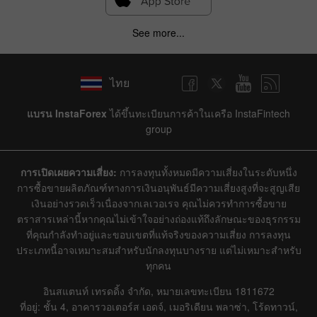
See more...
ไทย
แบรน InstaForex
ได้ขึ้นทะเบียนการค้าในเครือ InstaFintech
group
การเปิดเผยความเสี่ยง:
การลงทุนทั้งหมดมีความเสี่ยงในระดับหนึ่ง
การซื้อขายผลิตภัณฑ์ทางการเงินอนุพันธ์มีความเสี่ยงสูงที่จะสูญเสีย
เงินอย่างรวดเร็วเนื่องจากเลเวอเรจ คุณไม่ควรทำการซื้อขาย
ตราสารเหล่านี้หากคุณไม่เข้าใจอย่างถ่องแท้ถึงลักษณะของธุรกรรม
ที่คุณกำลังทำอยู่และขอบเขตที่แท้จริงของความเสี่ยง การลงทุน
ประเภทนี้อาจเหมาะสมสำหรับนักลงทุนบางราย แต่ไม่เหมาะสำหรับ
ทุกคน
อินสแตนท์ เทรดดิ้ง จำกัด, หมายเลขทะเบียน 1811672
ที่อยู่: ชั้น 4, อาคารวอเตอร์ส เอดจ์, เมอริเดียน พลาซ่า, โร้ดทาวน์,