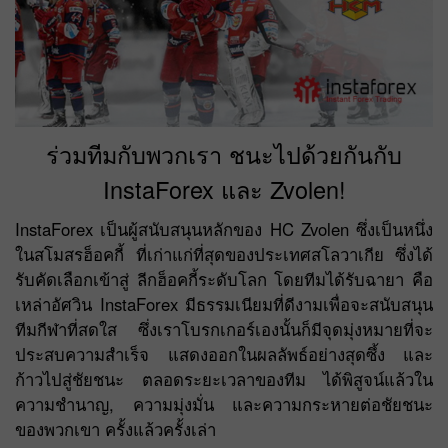
ร่วมทีมกับพวกเรา ชนะไปด้วยกันกับ
InstaForex และ Zvolen!
InstaForex เป็นผู้สนับสนุนหลักของ HC Zvolen ซึ่งเป็นหนึ่ง
ในสโมสรฮ็อคกี้ ที่เก่าแก่ที่สุดของประเทศสโลวาเกีย ซึ่งได้
รับคัดเลือกเข้าสู่ ลีกฮ็อคกี้ระดับโลก โดยทีมได้รับฉายา คือ
เหล่าอัศวิน InstaForex มีธรรมเนียมที่ดีงามเพื่อจะสนับสนุน
ทีมกีฬาที่สดใส ซึ่งเราโบรกเกอร์เองนั้นก็มีจุดมุ่งหมายที่จะ
ประสบความสำเร็จ แสดงออกในผลลัพธ์อย่างสุดซึ้ง และ
ก้าวไปสู่ชัยชนะ ตลอดระยะเวลาของทีม ได้พิสูจน์แล้วใน
ความชำนาญ, ความมุ่งมั่น และความกระหายต่อชัยชนะ
ของพวกเขา ครั้งแล้วครั้งเล่า