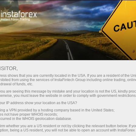
เกี่ยวกับ InstaForex
InstaSport
Ilona Korstin
ISITOR,
ess shows that you are currently located in the USA. If you are a resident of the Uni
ibited from using the services of InstaFintech Group including online trading, online
drawal of funds, etc.
เพื่อชัยชนะ - นี้คือสิ่งที่
k you are seeing this message by mistake and your location is not the US, kindly pro
herwise, you must leave the website in order to comply with government restrictions
Ilona Korstin และ
ur IP address show your location as the USA?
InstaForex มีเหมือนกัน!
sing a VPN provided by a hosting company based in the United States;
oes not have proper WHOIS records;
occurred in the WHOIS geolocation database.
irm whether you are a US resident or not by clicking the relevant button below. If y
Ilona Korstin เป็นนักบาสเก็ตบอลที่เป็นแชมป์ยุโรป
ption, being a US resident, you will not be able to open an account with InstaForex
หลายสมัย, แชมป์โลกและโอลิมปิกเกมส์จะกลายเป็น