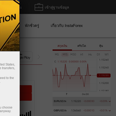
ฝาก/ถอน
เข้าสู่ฐานข้อมูล
ปญ
พักชั่วครู่
เกี่ยวกับ InstaForex
สกุลเงิน
คริปโต
หุ้น
M5
M15
M30
H1
H4
D1
W1
การฝากเงิน
C
1
.
1
5
2
2
0
0
.
0
0
0
0
0
0
.
0
0
%
ted States,
 transfers,
ceed to the
.
sting
ying
EURUSD.fx
1.15220
-0.00030
-0.03%
ou choose
PROFIT
 anyway.
GBPUSD.fx
1.34540
-0.00010
-0.01%
9.78%