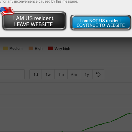
y for any inconvenience caused by this message.
Loading...
Medium
High
Very high
1d
1w
1m
6m
1y