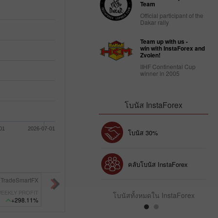
Team
Official participant of the
Dakar rally
Team up with us -
win with InstaForex and
Zvolen!
IIHF Continental Cup
winner in 2005
โบนัส InstaForex
01
2026-07-01
Chancy deposit
โบนัส 30%
คลับโบนัส InstaForex
TradeSmartFX
8221928
RF Gold System
15
EEKLY PROFIT
WEEKLY PROFIT
โบนัสทั้งหมดใน InstaForex
+298.11%
+237.51%