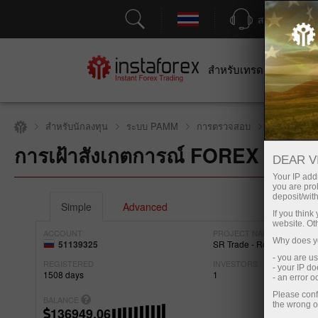
สนับสนุน
สำหรับเทรดเดอร์
สำหร
สำหรับนักลงทุน
ระบบ PAMM
การตรวจสอบ
การตรวจสอบ
การเฝ้าสังเกตการณ์ FOREX
เปิดบัญชีซื้อขาย
DEAR V
Your IP addr
you are proh
deposit/with
Simple
Advanced
If you thin
website. Ot
ACCOUNT
PROJECT NAME
Why does yo
51139325
SR Trade - RoboTRADE24
- you are u
REGISTERED
INVESTORS
- your IP d
1508
days
1
- an error 
Please conf
BALANCE
the wrong o
136949.06