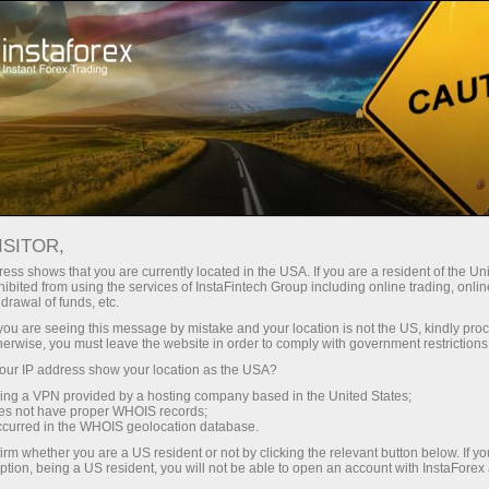
เปิดบัญชีเทรดทันที
แพลตฟอร์มการเทรด
ับผู้เริ่มต้นใหม่
สำหรับนักลงทุน
สำหรับหุ้นส่วน
แคมเ
บัญชี 51139325 - SR Trade - RoboTRADE24
เปิดบัญชีเดโม่
ISITOR,
ess shows that you are currently located in the USA. If you are a resident of the Uni
ibited from using the services of InstaFintech Group including online trading, online
drawal of funds, etc.
k you are seeing this message by mistake and your location is not the US, kindly pro
herwise, you must leave the website in order to comply with government restrictions
ACCOUNT TYPE
ur IP address show your location as the USA?
Inve
PAMM
ForexCopy
sing a VPN provided by a hosting company based in the United States;
FOLLOWERS
Cop
oes not have proper WHOIS records;
175
occurred in the WHOIS geolocation database.
irm whether you are a US resident or not by clicking the relevant button below. If y
EQUITY
TOTAL 
ption, being a US resident, you will not be able to open an account with InstaForex
135149.04
+3