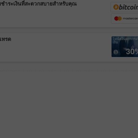
บชำระเงินที่สะดวกสบายสำหรับคุณ
รเทรด
โบนัสในทุกการฝ
เงิน
30