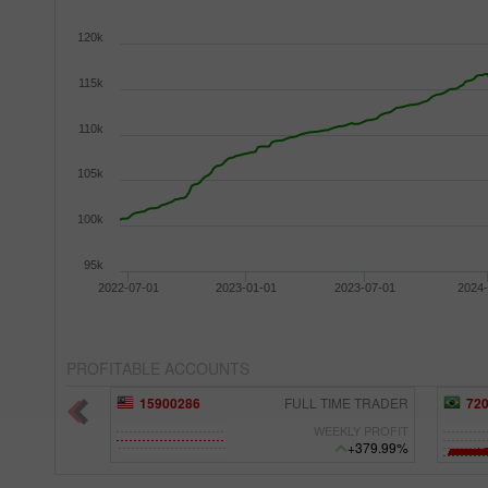
120k
115k
110k
105k
100k
95k
2022-07-01
2023-01-01
2023-07-01
2024-
PROFITABLE ACCOUNTS
d with a limiter
15900286
FULL TIME TRADER
72
EEKLY PROFIT
WEEKLY PROFIT
+475.97%
+379.99%