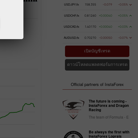
USDJPY.fx
158.355
-0.079
-0.05%
USDCHF.fx
0.81260
+0.00040
+0.05%
USDCAD.fx
1.40170
+0.00040
+0.03%
AUDUSD.fx
0.70270
-0.00050
-0.07%
เปิดบัญชีเทรด
ดาวน์โหลดแพลตฟอร์มการเทรด
Official partners of InstaForex
The future is coming -
InstaForex and Dragon
Racing
The team of Formula - E
Be always the first with
InstaForex Loprais