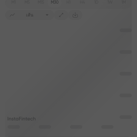
M1
M5
M15
M30
H1
H4
1D
1W
1M
เส้น