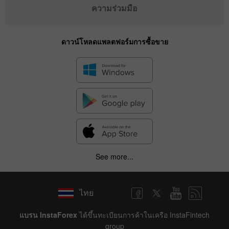
ความร่วมมือ
ดาวน์โหลดแพลตฟอร์มการซื้อขาย
See more...
✕
ไทย
Hide chart
8 August 2025 - 8 August 2026
แบรน InstaForex
ได้ขึ้นทะเบียนการค้าในเครือ InstaFintech
group
|
|
1 year
/
2 years
/
3 years
/
4 years
Actual
Forecast
Previous