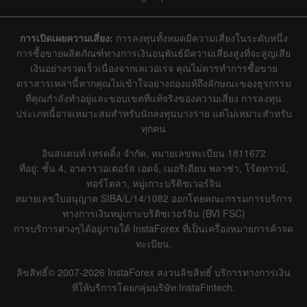
Line
Bar
การเปิดเผยความเสี่ยง:
การลงทุนทั้งหมดมีความเสี่ยงในระดับหนึ่ง
การซื้อขายผลิตภัณฑ์ทางการเงินอนุพันธ์มีความเสี่ยงสูงที่จะสูญเสีย
เงินอย่างรวดเร็วเนื่องจากเลเวอเรจ คุณไม่ควรทำการซื้อขาย
ตราสารเหล่านี้หากคุณไม่เข้าใจอย่างถ่องแท้ถึงลักษณะของธุรกรรม
ที่คุณกำลังทำอยู่และขอบเขตที่แท้จริงของความเสี่ยง การลงทุน
ประเภทนี้อาจเหมาะสมสำหรับนักลงทุนบางราย แต่ไม่เหมาะสำหรับ
Data not found
ทุกคน
อินสแตนท์ เทรดดิ้ง จำกัด, หมายเลขทะเบียน 1811672
ที่อยู่: ชั้น 4, อาคารวอเตอร์ส เอดจ์, เมอริเดียน พลาซ่า, โร้ดทาวน์,
Details about the event
ทอร์โตลา, หมู่เกาะบริติชเวอร์จิน
หมายเลขใบอนุญาต SIBA/L/14/1082 ออกโดยคณะกรรมการบริการ
History
ทางการเงินหมู่เกาะบริติชเวอร์จิน (BVI FSC)
การบริการต่างๆได้อยู่ภายใต้ InstaForex ที่เป็นเครื่องหมายการค้าจด
Date
Actual
Forecast
Previous
ทะเบียน.
ลิขสิทธิ์© 2007-2026 InstaForex สงวนลิขสิทธิ์ บริการทางการเงิน
ที่ให้บริการโดยกลุ่มบริษัท InstaFintech.