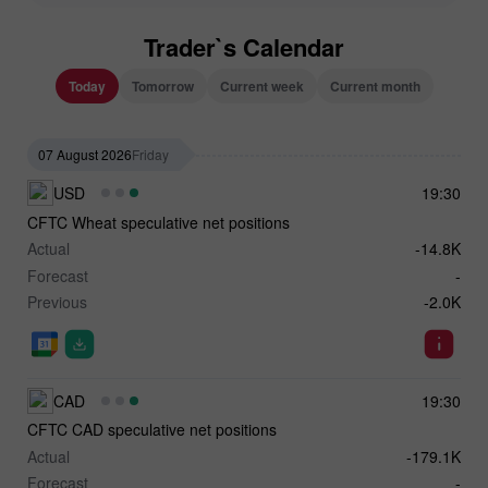
Trader`s Calendar
Today
Tomorrow
Current week
Current month
07 August 2026
Friday
USD
19:30
CFTC Wheat speculative net positions
Actual
-14.8K
Forecast
-
Previous
-2.0K
CAD
19:30
CFTC CAD speculative net positions
Actual
-179.1K
Forecast
-