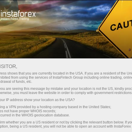
สำหรับเทรดเดอร์
เงื่อนไขการซื้อขาย
ตราสารการซื้อขาย
USDCAD
ISITOR,
ess shows that you are currently located in the USA. If you are a resident of the Uni
ibited from using the services of InstaFintech Group including online trading, online
USDCAD
drawal of funds, etc.
k you are seeing this message by mistake and your location is not the US, kindly pro
herwise, you must leave the website in order to comply with government restrictions
1.3943
(
%)
07 Aug 2026 20:59
ur IP address show your location as the USA?
sing a VPN provided by a hosting company based in the United States;
oes not have proper WHOIS records;
Buy
Sell
occurred in the WHOIS geolocation database.
irm whether you are a US resident or not by clicking the relevant button below. If y
1.3943
1.394
ption, being a US resident, you will not be able to open an account with InstaForex