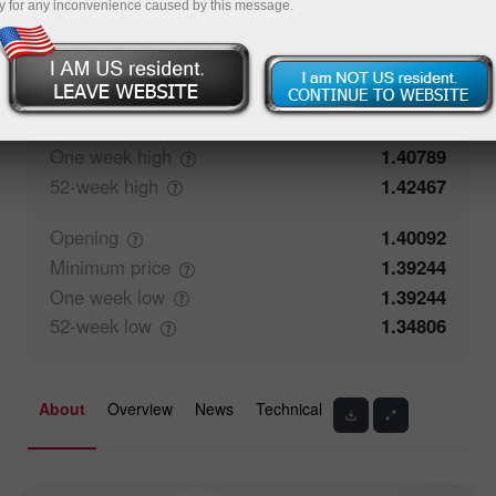
y for any inconvenience caused by this message.
57.74%
Traders' feedback
42.26%
Closing
1.40093
Maximum
price
1.40277
One week
high
1.40789
52-week
high
1.42467
Opening
1.40092
Minimum
price
1.39244
One week
low
1.39244
52-week
low
1.34806
About
Overview
News
Technical