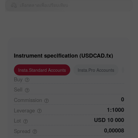
เลือกตลาดเพื่อเปรียบเทียบ
Instrument specification (USDCAD.fx)
Insta.Standard Accounts
Insta.Pro Accounts
Insta
Buy
Sell
0
Commission
1:1000
Leverage
USD 10 000
Lot
0,00008
Spread