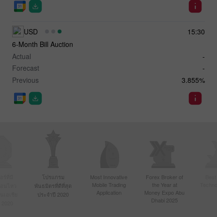
USD
15:30
6-Month Bill Auction
Actual
-
Forecast
-
Previous
3.855%
์ที่มี
โปรแกรม
Most Innovative
Forex Broker of
Best
Mobile Trading
the Year at
Techno
ื่อนไหว
พันธมิตรที่ดีที่สุด
Application
Money Expo Abu
ในเอเชีย
ประจำปี 2020
Dhabi 2025
 2020