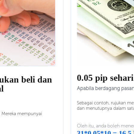
0.05 pip sehar
ukan beli dan
l
Apabila berdagang pasa
Sebagai contoh, rujukan m
dan menutupnya dalam satu
e. Mereka mempunyai
Oleh itu, anda boleh mene
31*0.05*10 = 16,5