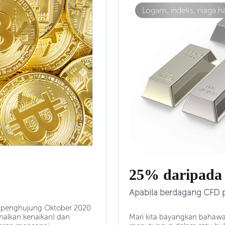
Logam, indeks, niaga 
25% daripada
Apabila berdagang CFD 
 penghujung Oktober 2020
malkan kenaikan) dan
Mari kita bayangkan bahaw