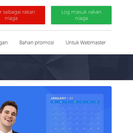
r sebagai rakan
Log masuk rakan
niaga
niaga
gan
Bahan promosi
Untuk Webmaster