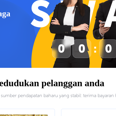
aga
kedudukan pelanggan anda
sumber pendapatan baharu yang stabil: terima bayaran 