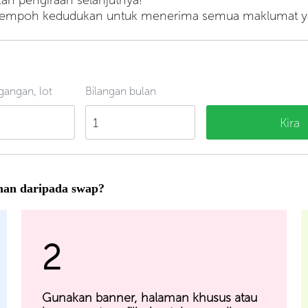
n pengiraan selanjutnya!
n tempoh kedudukan untuk menerima semua maklumat ya
gangan, lot
Bilangan bulan
Kira
an daripada swap?
2
Gunakan banner, halaman khusus atau