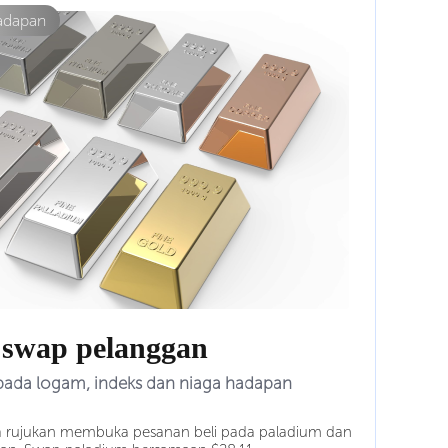
hadapan
 swap pelanggan
pada logam, indeks dan niaga hadapan
a rujukan membuka pesanan beli pada paladium dan