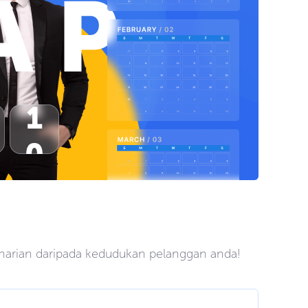
harian daripada kedudukan pelanggan anda!