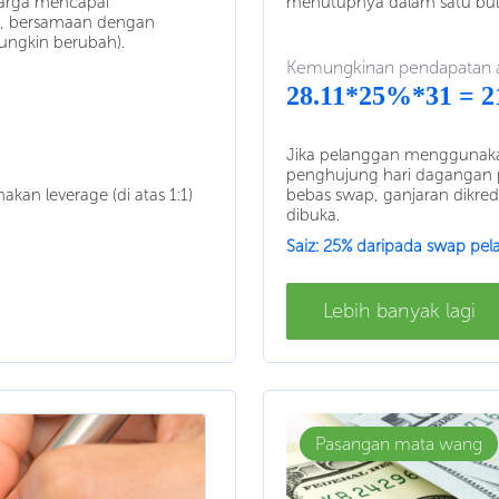
arga mencapai
menutupnya dalam satu bul
t, bersamaan dengan
ungkin berubah).
Kemungkinan pendapatan a
28.11*25%*31 = 2
Jika pelanggan menggunakan
penghujung hari dagangan 
kan leverage (di atas 1:1)
bebas swap, ganjaran dikred
dibuka.
Saiz: 25% daripada swap pe
Lebih banyak lagi
Pasangan mata wang