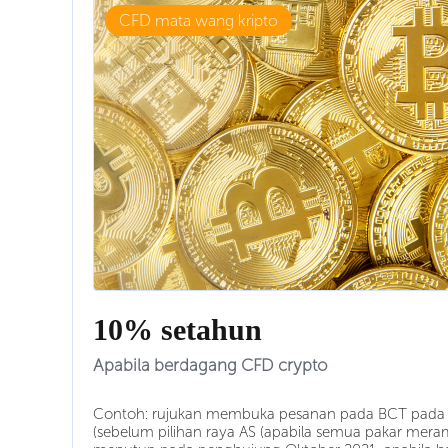
CFD mata wang kripto
10% setahun
Apabila berdagang CFD crypto
Contoh: rujukan membuka pesanan pada BCT pada
(sebelum pilihan raya AS (apabila semua pakar mera