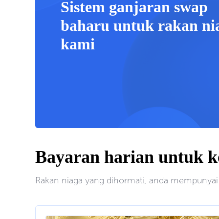
Sistem ganjaran swap
baharu untuk rakan ni
kami
Bayaran harian untuk 
Rakan niaga yang dihormati, anda mempunyai 