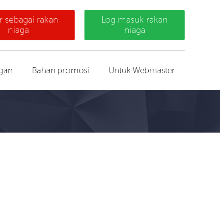
r sebagai rakan
Log masuk rakan
niaga
niaga
gan
Bahan promosi
Untuk Webmaster