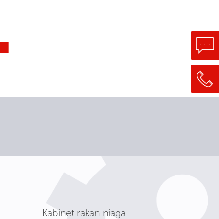
4
Kabinet rakan niaga